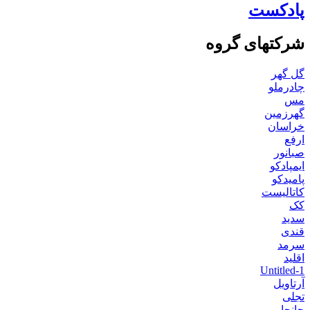
پادکست
شرکتهای گروه
گل گهر
چادرملو
مس
گهرزمین
خراسان
ارفع
صبانور
ایمپادکو
پامیدکو
کاتالیست
کک
سدید
قندی
سرمد
اقلید
Untitled-1
آرتاویل
تجلی
جانجا