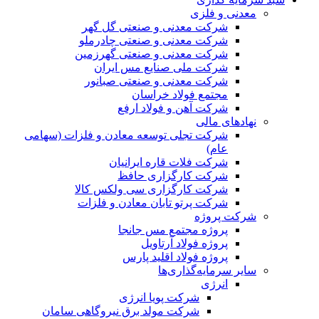
معدنی و فلزی
شرکت معدنی و صنعتی گل گهر
شرکت معدنی و صنعتی چادرملو
شرکت معدنی و صنعتی گهرزمین
شرکت ملی صنایع مس ایران
شرکت معدنی و صنعتی صبانور
مجتمع فولاد خراسان
شرکت آهن و فولاد ارفع
نهادهای مالی
شرکت تجلی توسعه معادن و فلزات (سهامی
عام)
شرکت فلات قاره ایرانیان
شرکت کارگزاری حافظ
شرکت کارگزاری سی ولکس کالا
شرکت پرتو تابان معادن و فلزات
شرکت پروژه
پروژه مجتمع مس جانجا
پروژه فولاد آرتاویل
پروژه فولاد اقلید پارس
سایر سرمایه‌گذاری‌ها
انرژی
شرکت پویا انرژی
شرکت مولد برق نیروگاهی سامان