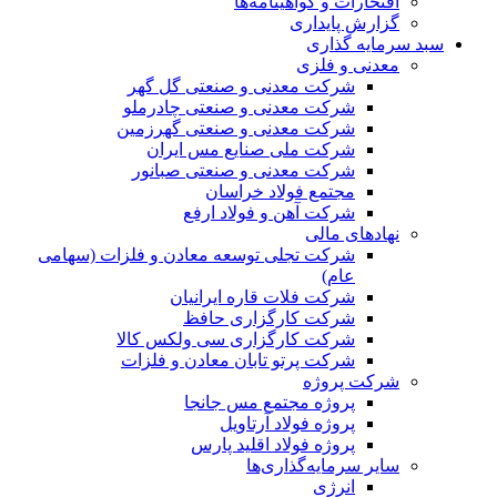
افتخارات و گواهینامه‌ها
گزارش پایداری
سبد سرمایه گذاری
معدنی و فلزی
شرکت معدنی و صنعتی گل گهر
شرکت معدنی و صنعتی چادرملو
شرکت معدنی و صنعتی گهرزمین
شرکت ملی صنایع مس ایران
شرکت معدنی و صنعتی صبانور
مجتمع فولاد خراسان
شرکت آهن و فولاد ارفع
نهادهای مالی
شرکت تجلی توسعه معادن و فلزات (سهامی
عام)
شرکت فلات قاره ایرانیان
شرکت کارگزاری حافظ
شرکت کارگزاری سی ولکس کالا
شرکت پرتو تابان معادن و فلزات
شرکت پروژه
پروژه مجتمع مس جانجا
پروژه فولاد آرتاویل
پروژه فولاد اقلید پارس
سایر سرمایه‌گذاری‌ها
انرژی