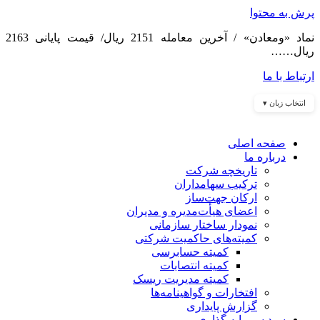
پرش به محتوا
نماد «ومعادن» / آخرین معامله 2151 ریال/ قیمت پایانی 2163
ریال……
ارتباط با ما
انتخاب زبان ▾
صفحه اصلی
درباره ما
تاریخچه شرکت
ترکیب سهامداران
ارکان جهت‌ساز
اعضای هیأت‌مدیره و مدیران
نمودار ساختار سازمانی
کمیته‌های حاکمیت شرکتی
کمیته حسابرسی
کمیته انتصابات
کمیته مدیریت ریسک
افتخارات و گواهینامه‌ها
گزارش پایداری
سبد سرمایه گذاری