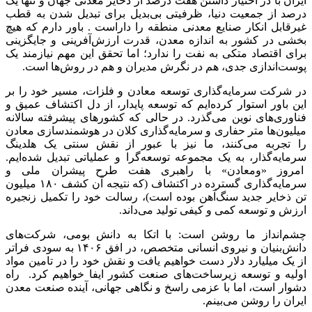
ایران با در اختیار داشتن هفت درصد از ذخایر معدنی جهان و تنها یک
درصد از جمعیت دنیا، ظرفیتی بی‌بدیل برای تبدیل شدن به قطب
غیرقابل انکار صنایع معدنی منطقه را داراست . باور دارم که هیچ
بخشی در کشور به اندازه معدن، قدرت ارزش‌آفرینی و جایگزینی
برای اقتصاد متکی به نفت را ندارد؛ اما تحقق این مهم نیازمند یک
پوست‌اندازی جدی، هم در نگرش مدیران و هم در روش‌ها است.
در شرکت سرمایه‌گذاری توسعه معادن و فلزات، مسیر خود را بر
این باور استوار کرده‌ایم که توسعه پایدار، از دل اکتشاف عمیق و
فناوری‌های نوین می‌گذرد. در حالی که کشورهای پیشرفته سالانه
میلیون‌ها متر حفاری و سرمایه‌گذاری کلان در هوشمندسازی معادن
را تجربه می‌کنند، ما نیز با عبور از نقش سنتی یک هلدینگ
سرمایه‌گذار، به یک مجموعه توسعه‌گرا و عملیاتی تبدیل شده‌ایم.
امروز «ومعادن» با راهبری هفت طرح پیشران ملی و
سرمایه‌گذاری گسترده در اکتشاف (که نتیجه آن کشف ۱۸۰ میلیون
تن ذخایر جدید سنگ‌آهن بوده است)، رسالت خود را تکمیل زنجیره
ارزش و توسعه کمی و کیفی تولید می‌داند.
چشم‌انداز ما روشن است: با اتکا به دانش بومی، شرکت‌های
دانش‌بنیان و نیروی انسانی متخصص، در افق ۱۴۰۶ به سودی فراتر
از یک میلیارد دلار دست خواهیم یافت و نقش خود را در تامین مواد
اولیه و توسعه زیرساخت‌های صنعت کشور ایفا خواهیم کرد. راه
دشوار است، اما با عزمی راسخ و نگاهی جهانی، آینده صنعت معدن
ایران را روشن می‌بینم.