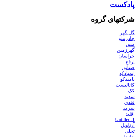
پادکست
شرکتهای گروه
گل گهر
چادرملو
مس
گهرزمین
خراسان
ارفع
صبانور
ایمپادکو
پامیدکو
کاتالیست
کک
سدید
قندی
سرمد
اقلید
Untitled-1
آرتاویل
تجلی
جانجا