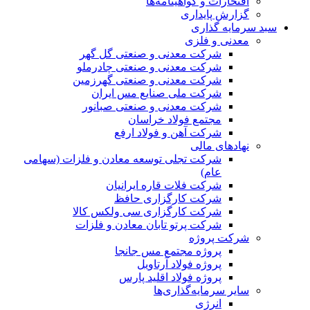
افتخارات و گواهینامه‌ها
گزارش پایداری
سبد سرمایه گذاری
معدنی و فلزی
شرکت معدنی و صنعتی گل گهر
شرکت معدنی و صنعتی چادرملو
شرکت معدنی و صنعتی گهرزمین
شرکت ملی صنایع مس ایران
شرکت معدنی و صنعتی صبانور
مجتمع فولاد خراسان
شرکت آهن و فولاد ارفع
نهادهای مالی
شرکت تجلی توسعه معادن و فلزات (سهامی
عام)
شرکت فلات قاره ایرانیان
شرکت کارگزاری حافظ
شرکت کارگزاری سی ولکس کالا
شرکت پرتو تابان معادن و فلزات
شرکت پروژه
پروژه مجتمع مس جانجا
پروژه فولاد آرتاویل
پروژه فولاد اقلید پارس
سایر سرمایه‌گذاری‌ها
انرژی