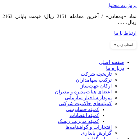
پرش به محتوا
نماد «ومعادن» / آخرین معامله 2151 ریال/ قیمت پایانی 2163
ریال……
ارتباط با ما
انتخاب زبان ▾
صفحه اصلی
درباره ما
تاریخچه شرکت
ترکیب سهامداران
ارکان جهت‌ساز
اعضای هیأت‌مدیره و مدیران
نمودار ساختار سازمانی
کمیته‌های حاکمیت شرکتی
کمیته حسابرسی
کمیته انتصابات
کمیته مدیریت ریسک
افتخارات و گواهینامه‌ها
گزارش پایداری
سبد سرمایه گذاری