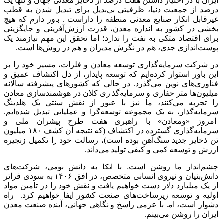
ایران با در اختیار داشتن هفت درصد از ذخایر معدنی جهان و تنها یک
درصد از جمعیت دنیا، ظرفیتی بی‌بدیل برای تبدیل شدن به قطب
غیرقابل انکار صنایع معدنی منطقه را داراست . باور دارم که هیچ
بخشی در کشور به اندازه معدن، قدرت ارزش‌آفرینی و جایگزینی
برای اقتصاد متکی به نفت را ندارد؛ اما تحقق این مهم نیازمند یک
پوست‌اندازی جدی، هم در نگرش مدیران و هم در روش‌ها است.
در شرکت سرمایه‌گذاری توسعه معادن و فلزات، مسیر خود را بر
این باور استوار کرده‌ایم که توسعه پایدار، از دل اکتشاف عمیق و
فناوری‌های نوین می‌گذرد. در حالی که کشورهای پیشرفته سالانه
میلیون‌ها متر حفاری و سرمایه‌گذاری کلان در هوشمندسازی معادن
را تجربه می‌کنند، ما نیز با عبور از نقش سنتی یک هلدینگ
سرمایه‌گذار، به یک مجموعه توسعه‌گرا و عملیاتی تبدیل شده‌ایم.
امروز «ومعادن» با راهبری هفت طرح پیشران ملی و
سرمایه‌گذاری گسترده در اکتشاف (که نتیجه آن کشف ۱۸۰ میلیون
تن ذخایر جدید سنگ‌آهن بوده است)، رسالت خود را تکمیل زنجیره
ارزش و توسعه کمی و کیفی تولید می‌داند.
چشم‌انداز ما روشن است: با اتکا به دانش بومی، شرکت‌های
دانش‌بنیان و نیروی انسانی متخصص، در افق ۱۴۰۶ به سودی فراتر
از یک میلیارد دلار دست خواهیم یافت و نقش خود را در تامین مواد
اولیه و توسعه زیرساخت‌های صنعت کشور ایفا خواهیم کرد. راه
دشوار است، اما با عزمی راسخ و نگاهی جهانی، آینده صنعت معدن
ایران را روشن می‌بینم.