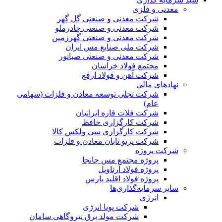
معدنی و فلزی
شرکت معدنی و صنعتی گل گهر
شرکت معدنی و صنعتی چادرملو
شرکت معدنی و صنعتی گهرزمین
شرکت ملی صنایع مس ایران
شرکت معدنی و صنعتی صبانور
مجتمع فولاد خراسان
شرکت آهن و فولاد ارفع
نهادهای مالی
شرکت تجلی توسعه معادن و فلزات (سهامی
عام)
شرکت فلات قاره ایرانیان
شرکت کارگزاری حافظ
شرکت کارگزاری سی ولکس کالا
شرکت پرتو تابان معادن و فلزات
شرکت پروژه
پروژه مجتمع مس جانجا
پروژه فولاد آرتاویل
پروژه فولاد اقلید پارس
سایر سرمایه‌گذاری‌ها
انرژی
شرکت پویا انرژی
شرکت مولد برق نیروگاهی سامان