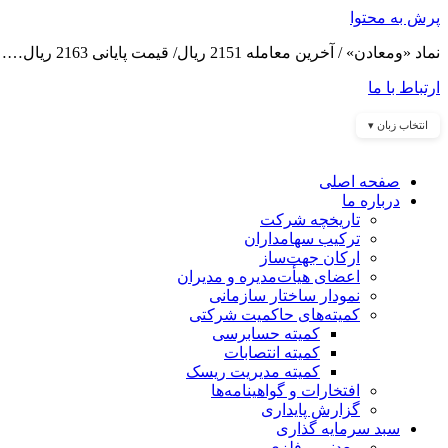
پرش به محتوا
نماد «ومعادن» / آخرین معامله 2151 ریال/ قیمت پایانی 2163 ریال……
ارتباط با ما
انتخاب زبان ▾
صفحه اصلی
درباره ما
تاریخچه شرکت
ترکیب سهامداران
ارکان جهت‌ساز
اعضای هیأت‌مدیره و مدیران
نمودار ساختار سازمانی
کمیته‌های حاکمیت شرکتی
کمیته حسابرسی
کمیته انتصابات
کمیته مدیریت ریسک
افتخارات و گواهینامه‌ها
گزارش پایداری
سبد سرمایه گذاری
معدنی و فلزی