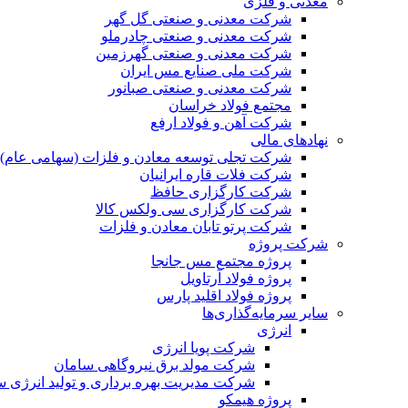
معدنی و فلزی
شرکت معدنی و صنعتی گل گهر
شرکت معدنی و صنعتی چادرملو
شرکت معدنی و صنعتی گهرزمین
شرکت ملی صنایع مس ایران
شرکت معدنی و صنعتی صبانور
مجتمع فولاد خراسان
شرکت آهن و فولاد ارفع
نهادهای مالی
شرکت تجلی توسعه معادن و فلزات (سهامی عام)
شرکت فلات قاره ایرانیان
شرکت کارگزاری حافظ
شرکت کارگزاری سی ولکس کالا
شرکت پرتو تابان معادن و فلزات
شرکت پروژه
پروژه مجتمع مس جانجا
پروژه فولاد آرتاویل
پروژه فولاد اقلید پارس
سایر سرمایه‌گذاری‌ها
انرژی
شرکت پویا انرژی
شرکت مولد برق نیروگاهی سامان
شرکت مدیریت بهره برداری و تولید انرژی 
پروژه هیمکو