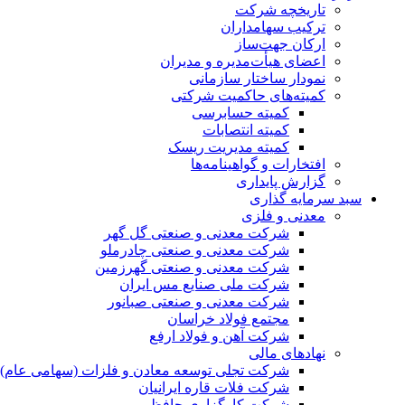
تاریخچه شرکت
ترکیب سهامداران
ارکان جهت‌ساز
اعضای هیأت‌مدیره و مدیران
نمودار ساختار سازمانی
کمیته‌های حاکمیت شرکتی
کمیته حسابرسی
کمیته انتصابات
کمیته مدیریت ریسک
افتخارات و گواهینامه‌ها
گزارش پایداری
سبد سرمایه گذاری
معدنی و فلزی
شرکت معدنی و صنعتی گل گهر
شرکت معدنی و صنعتی چادرملو
شرکت معدنی و صنعتی گهرزمین
شرکت ملی صنایع مس ایران
شرکت معدنی و صنعتی صبانور
مجتمع فولاد خراسان
شرکت آهن و فولاد ارفع
نهادهای مالی
شرکت تجلی توسعه معادن و فلزات (سهامی عام)
شرکت فلات قاره ایرانیان
شرکت کارگزاری حافظ