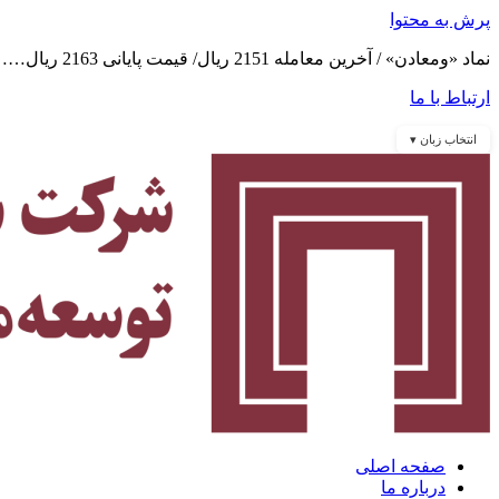
پرش به محتوا
نماد «ومعادن» / آخرین معامله 2151 ریال/ قیمت پایانی 2163 ریال……
ارتباط با ما
انتخاب زبان ▾
صفحه اصلی
درباره ما