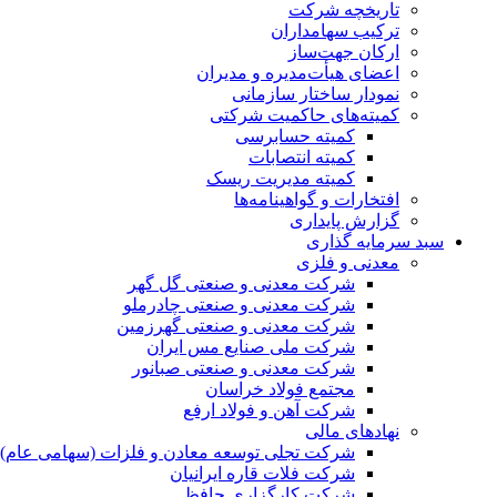
تاریخچه شرکت
ترکیب سهامداران
ارکان جهت‌ساز
اعضای هیأت‌مدیره و مدیران
نمودار ساختار سازمانی
کمیته‌های حاکمیت شرکتی
کمیته حسابرسی
کمیته انتصابات
کمیته مدیریت ریسک
افتخارات و گواهینامه‌ها
گزارش پایداری
سبد سرمایه گذاری
معدنی و فلزی
شرکت معدنی و صنعتی گل گهر
شرکت معدنی و صنعتی چادرملو
شرکت معدنی و صنعتی گهرزمین
شرکت ملی صنایع مس ایران
شرکت معدنی و صنعتی صبانور
مجتمع فولاد خراسان
شرکت آهن و فولاد ارفع
نهادهای مالی
شرکت تجلی توسعه معادن و فلزات (سهامی عام)
شرکت فلات قاره ایرانیان
شرکت کارگزاری حافظ