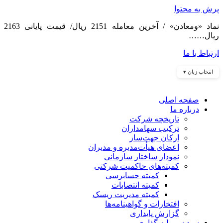
پرش به محتوا
نماد «ومعادن» / آخرین معامله 2151 ریال/ قیمت پایانی 2163
ریال……
ارتباط با ما
انتخاب زبان ▾
صفحه اصلی
درباره ما
تاریخچه شرکت
ترکیب سهامداران
ارکان جهت‌ساز
اعضای هیأت‌مدیره و مدیران
نمودار ساختار سازمانی
کمیته‌های حاکمیت شرکتی
کمیته حسابرسی
کمیته انتصابات
کمیته مدیریت ریسک
افتخارات و گواهینامه‌ها
گزارش پایداری
سبد سرمایه گذاری