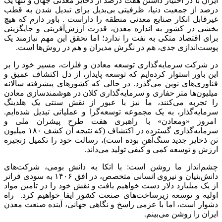
ایران با در اختیار داشتن هفت درصد از ذخایر معدنی جهان و تنها یک
درصد از جمعیت دنیا، ظرفیتی بی‌بدیل برای تبدیل شدن به قطب
غیرقابل انکار صنایع معدنی منطقه را داراست . باور دارم که هیچ
بخشی در کشور به اندازه معدن، قدرت ارزش‌آفرینی و جایگزینی
برای اقتصاد متکی به نفت را ندارد؛ اما تحقق این مهم نیازمند یک
پوست‌اندازی جدی، هم در نگرش مدیران و هم در روش‌ها است.
در شرکت سرمایه‌گذاری توسعه معادن و فلزات، مسیر خود را بر
این باور استوار کرده‌ایم که توسعه پایدار، از دل اکتشاف عمیق و
فناوری‌های نوین می‌گذرد. در حالی که کشورهای پیشرفته سالانه
میلیون‌ها متر حفاری و سرمایه‌گذاری کلان در هوشمندسازی معادن
را تجربه می‌کنند، ما نیز با عبور از نقش سنتی یک هلدینگ
سرمایه‌گذار، به یک مجموعه توسعه‌گرا و عملیاتی تبدیل شده‌ایم.
امروز «ومعادن» با راهبری هفت طرح پیشران ملی و
سرمایه‌گذاری گسترده در اکتشاف (که نتیجه آن کشف ۱۸۰ میلیون
تن ذخایر جدید سنگ‌آهن بوده است)، رسالت خود را تکمیل زنجیره
ارزش و توسعه کمی و کیفی تولید می‌داند.
چشم‌انداز ما روشن است: با اتکا به دانش بومی، شرکت‌های
دانش‌بنیان و نیروی انسانی متخصص، در افق ۱۴۰۶ به سودی فراتر
از یک میلیارد دلار دست خواهیم یافت و نقش خود را در تامین مواد
اولیه و توسعه زیرساخت‌های صنعت کشور ایفا خواهیم کرد. راه
دشوار است، اما با عزمی راسخ و نگاهی جهانی، آینده صنعت معدن
ایران را روشن می‌بینم.