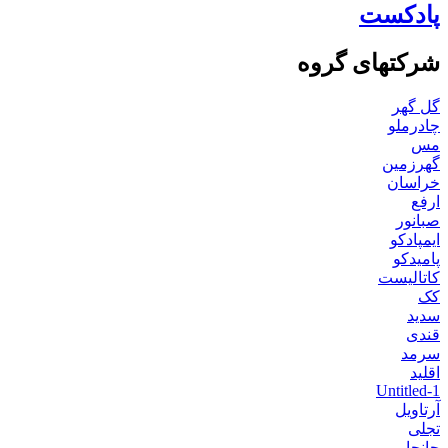
پادکست
شرکتهای گروه
گل گهر
چادرملو
مس
گهرزمین
خراسان
ارفع
صبانور
ایمپادکو
پامیدکو
کاتالیست
کک
سدید
قندی
سرمد
اقلید
Untitled-1
آرتاویل
تجلی
جانجا