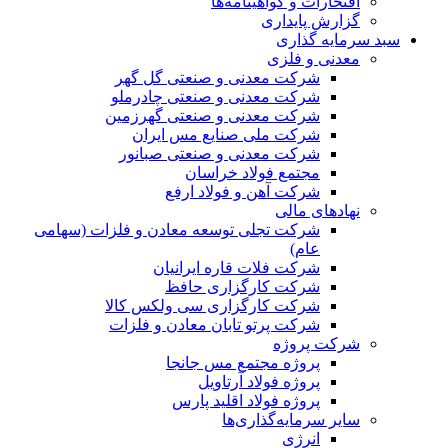
افتخارات و گواهینامه‌ها
گزارش پایداری
سبد سرمایه گذاری
معدنی و فلزی
شرکت معدنی و صنعتی گل گهر
شرکت معدنی و صنعتی چادرملو
شرکت معدنی و صنعتی گهرزمین
شرکت ملی صنایع مس ایران
شرکت معدنی و صنعتی صبانور
مجتمع فولاد خراسان
شرکت آهن و فولاد ارفع
نهادهای مالی
شرکت تجلی توسعه معادن و فلزات (سهامی
عام)
شرکت فلات قاره ایرانیان
شرکت کارگزاری حافظ
شرکت کارگزاری سی ولکس کالا
شرکت پرتو تابان معادن و فلزات
شرکت پروژه
پروژه مجتمع مس جانجا
پروژه فولاد آرتاویل
پروژه فولاد اقلید پارس
سایر سرمایه‌گذاری‌ها
انرژی