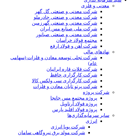
معدنی و فلزی
شرکت معدنی و صنعتی گل گهر
شرکت معدنی و صنعتی چادرملو
شرکت معدنی و صنعتی گهرزمین
شرکت ملی صنایع مس ایران
شرکت معدنی و صنعتی صبانور
مجتمع فولاد خراسان
شرکت آهن و فولاد ارفع
نهادهای مالی
شرکت تجلی توسعه معادن و فلزات (سهامی
عام)
شرکت فلات قاره ایرانیان
شرکت کارگزاری حافظ
شرکت کارگزاری سی ولکس کالا
شرکت پرتو تابان معادن و فلزات
شرکت پروژه
پروژه مجتمع مس جانجا
پروژه فولاد آرتاویل
پروژه فولاد اقلید پارس
سایر سرمایه‌گذاری‌ها
انرژی
شرکت پویا انرژی
شرکت مولد برق نیروگاهی سامان