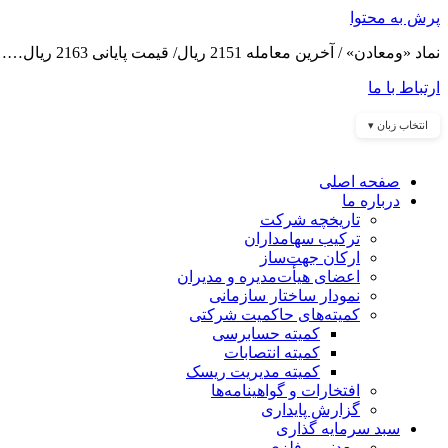
پرش به محتوا
نماد «ومعادن» / آخرین معامله 2151 ریال/ قیمت پایانی 2163 ریال……
ارتباط با ما
انتخاب زبان ▾
صفحه اصلی
درباره ما
تاریخچه شرکت
ترکیب سهامداران
ارکان جهت‌ساز
اعضای هیأت‌مدیره و مدیران
نمودار ساختار سازمانی
کمیته‌های حاکمیت شرکتی
کمیته حسابرسی
کمیته انتصابات
کمیته مدیریت ریسک
افتخارات و گواهینامه‌ها
گزارش پایداری
سبد سرمایه گذاری
معدنی و فلزی