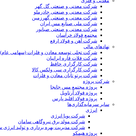
معدنی و فلزی
شرکت معدنی و صنعتی گل گهر
شرکت معدنی و صنعتی چادرملو
شرکت معدنی و صنعتی گهرزمین
شرکت ملی صنایع مس ایران
شرکت معدنی و صنعتی صبانور
مجتمع فولاد خراسان
شرکت آهن و فولاد ارفع
نهادهای مالی
شرکت تجلی توسعه معادن و فلزات (سهامی عام)
شرکت فلات قاره ایرانیان
شرکت کارگزاری حافظ
شرکت کارگزاری سی ولکس کالا
شرکت پرتو تابان معادن و فلزات
شرکت پروژه
پروژه مجتمع مس جانجا
پروژه فولاد آرتاویل
پروژه فولاد اقلید پارس
سایر سرمایه‌گذاری‌ها
انرژی
شرکت پویا انرژی
شرکت مولد برق نیروگاهی سامان
شرکت مدیریت بهره برداری و تولید انرژی 
پروژه هیمکو