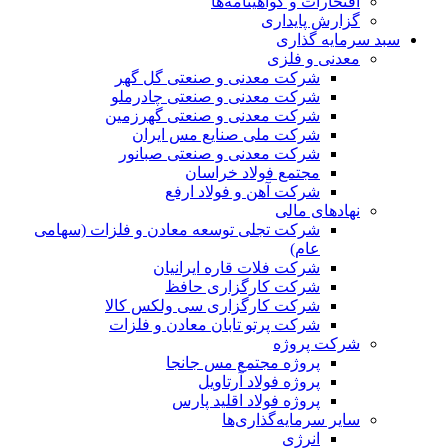
افتخارات و گواهینامه‌ها
گزارش پایداری
سبد سرمایه گذاری
معدنی و فلزی
شرکت معدنی و صنعتی گل گهر
شرکت معدنی و صنعتی چادرملو
شرکت معدنی و صنعتی گهرزمین
شرکت ملی صنایع مس ایران
شرکت معدنی و صنعتی صبانور
مجتمع فولاد خراسان
شرکت آهن و فولاد ارفع
نهادهای مالی
شرکت تجلی توسعه معادن و فلزات (سهامی
عام)
شرکت فلات قاره ایرانیان
شرکت کارگزاری حافظ
شرکت کارگزاری سی ولکس کالا
شرکت پرتو تابان معادن و فلزات
شرکت پروژه
پروژه مجتمع مس جانجا
پروژه فولاد آرتاویل
پروژه فولاد اقلید پارس
سایر سرمایه‌گذاری‌ها
انرژی