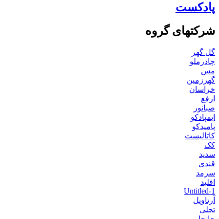
پادکست
شرکتهای گروه
گل گهر
چادرملو
مس
گهرزمین
خراسان
ارفع
صبانور
ایمپادکو
پامیدکو
کاتالیست
کک
سدید
قندی
سرمد
اقلید
Untitled-1
آرتاویل
تجلی
جانجا