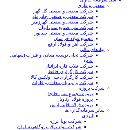
معدنی و فلزی
شرکت معدنی و صنعتی گل گهر
شرکت معدنی و صنعتی چادرملو
شرکت معدنی و صنعتی گهرزمین
شرکت ملی صنایع مس ایران
شرکت معدنی و صنعتی صبانور
مجتمع فولاد خراسان
شرکت آهن و فولاد ارفع
نهادهای مالی
شرکت تجلی توسعه معادن و فلزات (سهامی
عام)
شرکت فلات قاره ایرانیان
شرکت کارگزاری حافظ
شرکت کارگزاری سی ولکس کالا
شرکت پرتو تابان معادن و فلزات
شرکت پروژه
پروژه مجتمع مس جانجا
پروژه فولاد آرتاویل
پروژه فولاد اقلید پارس
سایر سرمایه‌گذاری‌ها
انرژی
شرکت پویا انرژی
شرکت مولد برق نیروگاهی سامان