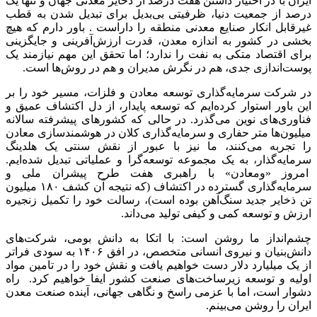
ایران با در اختیار داشتن هفت درصد از ذخایر معدنی جهان و تنها یک
درصد از جمعیت دنیا، ظرفیتی بی‌بدیل برای تبدیل شدن به قطب
غیرقابل انکار صنایع معدنی منطقه را داراست . باور دارم که هیچ
بخشی در کشور به اندازه معدن، قدرت ارزش‌آفرینی و جایگزینی
برای اقتصاد متکی به نفت را ندارد؛ اما تحقق این مهم نیازمند یک
پوست‌اندازی جدی، هم در نگرش مدیران و هم در روش‌ها است.
در شرکت سرمایه‌گذاری توسعه معادن و فلزات، مسیر خود را بر
این باور استوار کرده‌ایم که توسعه پایدار، از دل اکتشاف عمیق و
فناوری‌های نوین می‌گذرد. در حالی که کشورهای پیشرفته سالانه
میلیون‌ها متر حفاری و سرمایه‌گذاری کلان در هوشمندسازی معادن
را تجربه می‌کنند، ما نیز با عبور از نقش سنتی یک هلدینگ
سرمایه‌گذار، به یک مجموعه توسعه‌گرا و عملیاتی تبدیل شده‌ایم.
امروز «ومعادن» با راهبری هفت طرح پیشران ملی و
سرمایه‌گذاری گسترده در اکتشاف (که نتیجه آن کشف ۱۸۰ میلیون
تن ذخایر جدید سنگ‌آهن بوده است)، رسالت خود را تکمیل زنجیره
ارزش و توسعه کمی و کیفی تولید می‌داند.
چشم‌انداز ما روشن است: با اتکا به دانش بومی، شرکت‌های
دانش‌بنیان و نیروی انسانی متخصص، در افق ۱۴۰۶ به سودی فراتر
از یک میلیارد دلار دست خواهیم یافت و نقش خود را در تامین مواد
اولیه و توسعه زیرساخت‌های صنعت کشور ایفا خواهیم کرد. راه
دشوار است، اما با عزمی راسخ و نگاهی جهانی، آینده صنعت معدن
ایران را روشن می‌بینم.