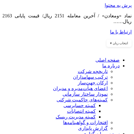
پرش به محتوا
نماد «ومعادن» / آخرین معامله 2151 ریال/ قیمت پایانی 2163
ریال……
ارتباط با ما
انتخاب زبان ▾
صفحه اصلی
درباره ما
تاریخچه شرکت
ترکیب سهامداران
ارکان جهت‌ساز
اعضای هیأت‌مدیره و مدیران
نمودار ساختار سازمانی
کمیته‌های حاکمیت شرکتی
کمیته حسابرسی
کمیته انتصابات
کمیته مدیریت ریسک
افتخارات و گواهینامه‌ها
گزارش پایداری
سبد سرمایه گذاری