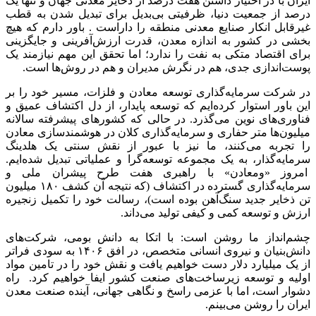
ایران با در اختیار داشتن هفت درصد از ذخایر معدنی جهان و تنها یک
درصد از جمعیت دنیا، ظرفیتی بی‌بدیل برای تبدیل شدن به قطب
غیرقابل انکار صنایع معدنی منطقه را داراست . باور دارم که هیچ
بخشی در کشور به اندازه معدن، قدرت ارزش‌آفرینی و جایگزینی
برای اقتصاد متکی به نفت را ندارد؛ اما تحقق این مهم نیازمند یک
پوست‌اندازی جدی، هم در نگرش مدیران و هم در روش‌ها است.
در شرکت سرمایه‌گذاری توسعه معادن و فلزات، مسیر خود را بر
این باور استوار کرده‌ایم که توسعه پایدار، از دل اکتشاف عمیق و
فناوری‌های نوین می‌گذرد. در حالی که کشورهای پیشرفته سالانه
میلیون‌ها متر حفاری و سرمایه‌گذاری کلان در هوشمندسازی معادن
را تجربه می‌کنند، ما نیز با عبور از نقش سنتی یک هلدینگ
سرمایه‌گذار، به یک مجموعه توسعه‌گرا و عملیاتی تبدیل شده‌ایم.
امروز «ومعادن» با راهبری هفت طرح پیشران ملی و
سرمایه‌گذاری گسترده در اکتشاف (که نتیجه آن کشف ۱۸۰ میلیون
تن ذخایر جدید سنگ‌آهن بوده است)، رسالت خود را تکمیل زنجیره
ارزش و توسعه کمی و کیفی تولید می‌داند.
چشم‌انداز ما روشن است: با اتکا به دانش بومی، شرکت‌های
دانش‌بنیان و نیروی انسانی متخصص، در افق ۱۴۰۶ به سودی فراتر
از یک میلیارد دلار دست خواهیم یافت و نقش خود را در تامین مواد
اولیه و توسعه زیرساخت‌های صنعت کشور ایفا خواهیم کرد. راه
دشوار است، اما با عزمی راسخ و نگاهی جهانی، آینده صنعت معدن
ایران را روشن می‌بینم.