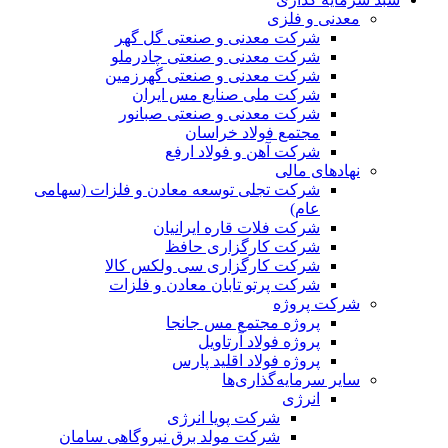
معدنی و فلزی
شرکت معدنی و صنعتی گل گهر
شرکت معدنی و صنعتی چادرملو
شرکت معدنی و صنعتی گهرزمین
شرکت ملی صنایع مس ایران
شرکت معدنی و صنعتی صبانور
مجتمع فولاد خراسان
شرکت آهن و فولاد ارفع
نهادهای مالی
شرکت تجلی توسعه معادن و فلزات (سهامی
عام)
شرکت فلات قاره ایرانیان
شرکت کارگزاری حافظ
شرکت کارگزاری سی ولکس کالا
شرکت پرتو تابان معادن و فلزات
شرکت پروژه
پروژه مجتمع مس جانجا
پروژه فولاد آرتاویل
پروژه فولاد اقلید پارس
سایر سرمایه‌گذاری‌ها
انرژی
شرکت پویا انرژی
شرکت مولد برق نیروگاهی سامان