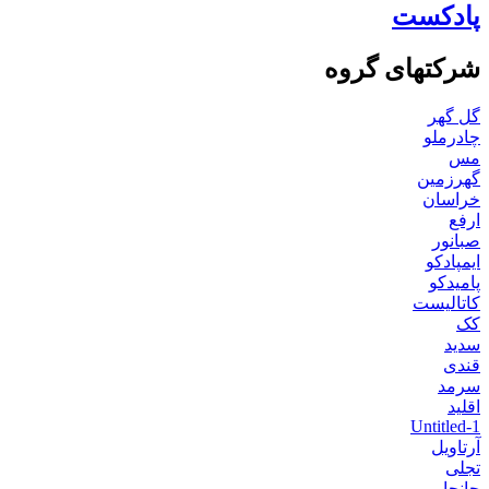
پادکست
شرکتهای گروه
گل گهر
چادرملو
مس
گهرزمین
خراسان
ارفع
صبانور
ایمپادکو
پامیدکو
کاتالیست
کک
سدید
قندی
سرمد
اقلید
Untitled-1
آرتاویل
تجلی
جانجا