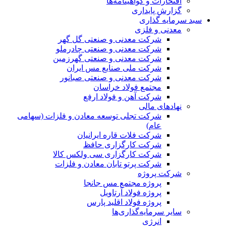
افتخارات و گواهینامه‌ها
گزارش پایداری
سبد سرمایه گذاری
معدنی و فلزی
شرکت معدنی و صنعتی گل گهر
شرکت معدنی و صنعتی چادرملو
شرکت معدنی و صنعتی گهرزمین
شرکت ملی صنایع مس ایران
شرکت معدنی و صنعتی صبانور
مجتمع فولاد خراسان
شرکت آهن و فولاد ارفع
نهادهای مالی
شرکت تجلی توسعه معادن و فلزات (سهامی
عام)
شرکت فلات قاره ایرانیان
شرکت کارگزاری حافظ
شرکت کارگزاری سی ولکس کالا
شرکت پرتو تابان معادن و فلزات
شرکت پروژه
پروژه مجتمع مس جانجا
پروژه فولاد آرتاویل
پروژه فولاد اقلید پارس
سایر سرمایه‌گذاری‌ها
انرژی