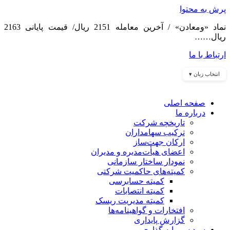
پرش به محتوا
نماد «ومعادن» / آخرین معامله 2151 ریال/ قیمت پایانی 2163
ریال……
ارتباط با ما
انتخاب زبان ▾
صفحه اصلی
درباره ما
تاریخچه شرکت
ترکیب سهامداران
ارکان جهت‌ساز
اعضای هیأت‌مدیره و مدیران
نمودار ساختار سازمانی
کمیته‌های حاکمیت شرکتی
کمیته حسابرسی
کمیته انتصابات
کمیته مدیریت ریسک
افتخارات و گواهینامه‌ها
گزارش پایداری
سبد سرمایه گذاری