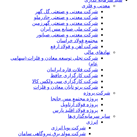
معدنی و فلزی
شرکت معدنی و صنعتی گل گهر
شرکت معدنی و صنعتی چادرملو
شرکت معدنی و صنعتی گهرزمین
شرکت ملی صنایع مس ایران
شرکت معدنی و صنعتی صبانور
مجتمع فولاد خراسان
شرکت آهن و فولاد ارفع
نهادهای مالی
شرکت تجلی توسعه معادن و فلزات (سهامی
عام)
شرکت فلات قاره ایرانیان
شرکت کارگزاری حافظ
شرکت کارگزاری سی ولکس کالا
شرکت پرتو تابان معادن و فلزات
شرکت پروژه
پروژه مجتمع مس جانجا
پروژه فولاد آرتاویل
پروژه فولاد اقلید پارس
سایر سرمایه‌گذاری‌ها
انرژی
شرکت پویا انرژی
شرکت مولد برق نیروگاهی سامان