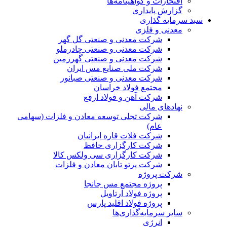
افتخارات و گواهینامه‌ها
گزارش پایداری
سبد سرمایه گذاری
معدنی و فلزی
شرکت معدنی و صنعتی گل گهر
شرکت معدنی و صنعتی چادرملو
شرکت معدنی و صنعتی گهرزمین
شرکت ملی صنایع مس ایران
شرکت معدنی و صنعتی صبانور
مجتمع فولاد خراسان
شرکت آهن و فولاد ارفع
نهادهای مالی
شرکت تجلی توسعه معادن و فلزات (سهامی
عام)
شرکت فلات قاره ایرانیان
شرکت کارگزاری حافظ
شرکت کارگزاری سی ولکس کالا
شرکت پرتو تابان معادن و فلزات
شرکت پروژه
پروژه مجتمع مس جانجا
پروژه فولاد آرتاویل
پروژه فولاد اقلید پارس
سایر سرمایه‌گذاری‌ها
انرژی