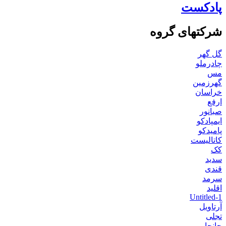
پادکست
شرکتهای گروه
گل گهر
چادرملو
مس
گهرزمین
خراسان
ارفع
صبانور
ایمپادکو
پامیدکو
کاتالیست
کک
سدید
قندی
سرمد
اقلید
Untitled-1
آرتاویل
تجلی
جانجا