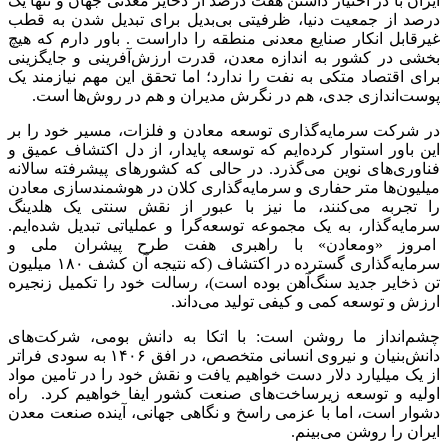
ایران با در اختیار داشتن هفت درصد از ذخایر معدنی جهان و تنها یک
درصد از جمعیت دنیا، ظرفیتی بی‌بدیل برای تبدیل شدن به قطب
غیرقابل انکار صنایع معدنی منطقه را داراست . باور دارم که هیچ
بخشی در کشور به اندازه معدن، قدرت ارزش‌آفرینی و جایگزینی
برای اقتصاد متکی به نفت را ندارد؛ اما تحقق این مهم نیازمند یک
پوست‌اندازی جدی، هم در نگرش مدیران و هم در روش‌ها است.
در شرکت سرمایه‌گذاری توسعه معادن و فلزات، مسیر خود را بر
این باور استوار کرده‌ایم که توسعه پایدار، از دل اکتشاف عمیق و
فناوری‌های نوین می‌گذرد. در حالی که کشورهای پیشرفته سالانه
میلیون‌ها متر حفاری و سرمایه‌گذاری کلان در هوشمندسازی معادن
را تجربه می‌کنند، ما نیز با عبور از نقش سنتی یک هلدینگ
سرمایه‌گذار، به یک مجموعه توسعه‌گرا و عملیاتی تبدیل شده‌ایم.
امروز «ومعادن» با راهبری هفت طرح پیشران ملی و
سرمایه‌گذاری گسترده در اکتشاف (که نتیجه آن کشف ۱۸۰ میلیون
تن ذخایر جدید سنگ‌آهن بوده است)، رسالت خود را تکمیل زنجیره
ارزش و توسعه کمی و کیفی تولید می‌داند.
چشم‌انداز ما روشن است: با اتکا به دانش بومی، شرکت‌های
دانش‌بنیان و نیروی انسانی متخصص، در افق ۱۴۰۶ به سودی فراتر
از یک میلیارد دلار دست خواهیم یافت و نقش خود را در تامین مواد
اولیه و توسعه زیرساخت‌های صنعت کشور ایفا خواهیم کرد. راه
دشوار است، اما با عزمی راسخ و نگاهی جهانی، آینده صنعت معدن
ایران را روشن می‌بینم.