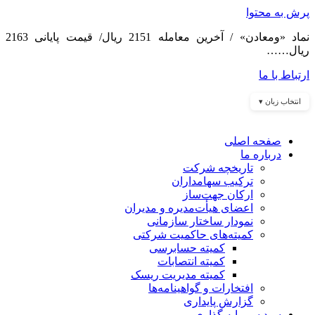
پرش به محتوا
نماد «ومعادن» / آخرین معامله 2151 ریال/ قیمت پایانی 2163
ریال……
ارتباط با ما
انتخاب زبان ▾
صفحه اصلی
درباره ما
تاریخچه شرکت
ترکیب سهامداران
ارکان جهت‌ساز
اعضای هیأت‌مدیره و مدیران
نمودار ساختار سازمانی
کمیته‌های حاکمیت شرکتی
کمیته حسابرسی
کمیته انتصابات
کمیته مدیریت ریسک
افتخارات و گواهینامه‌ها
گزارش پایداری
سبد سرمایه گذاری