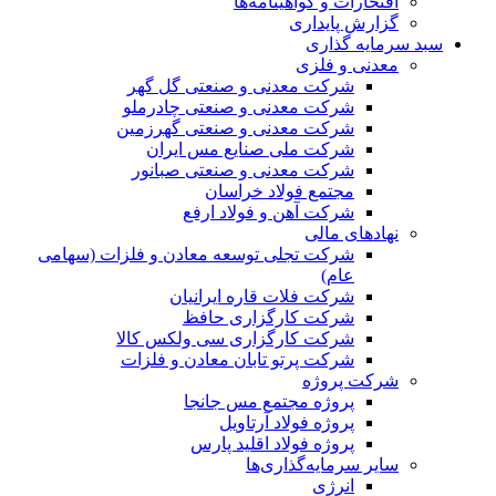
افتخارات و گواهینامه‌ها
گزارش پایداری
سبد سرمایه گذاری
معدنی و فلزی
شرکت معدنی و صنعتی گل گهر
شرکت معدنی و صنعتی چادرملو
شرکت معدنی و صنعتی گهرزمین
شرکت ملی صنایع مس ایران
شرکت معدنی و صنعتی صبانور
مجتمع فولاد خراسان
شرکت آهن و فولاد ارفع
نهادهای مالی
شرکت تجلی توسعه معادن و فلزات (سهامی
عام)
شرکت فلات قاره ایرانیان
شرکت کارگزاری حافظ
شرکت کارگزاری سی ولکس کالا
شرکت پرتو تابان معادن و فلزات
شرکت پروژه
پروژه مجتمع مس جانجا
پروژه فولاد آرتاویل
پروژه فولاد اقلید پارس
سایر سرمایه‌گذاری‌ها
انرژی