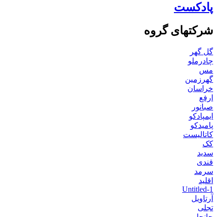
پادکست
شرکتهای گروه
گل گهر
چادرملو
مس
گهرزمین
خراسان
ارفع
صبانور
ایمپادکو
پامیدکو
کاتالیست
کک
سدید
قندی
سرمد
اقلید
Untitled-1
آرتاویل
تجلی
جانجا