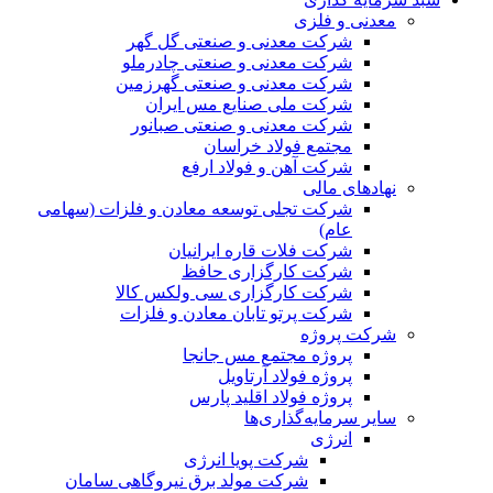
معدنی و فلزی
شرکت معدنی و صنعتی گل گهر
شرکت معدنی و صنعتی چادرملو
شرکت معدنی و صنعتی گهرزمین
شرکت ملی صنایع مس ایران
شرکت معدنی و صنعتی صبانور
مجتمع فولاد خراسان
شرکت آهن و فولاد ارفع
نهادهای مالی
شرکت تجلی توسعه معادن و فلزات (سهامی
عام)
شرکت فلات قاره ایرانیان
شرکت کارگزاری حافظ
شرکت کارگزاری سی ولکس کالا
شرکت پرتو تابان معادن و فلزات
شرکت پروژه
پروژه مجتمع مس جانجا
پروژه فولاد آرتاویل
پروژه فولاد اقلید پارس
سایر سرمایه‌گذاری‌ها
انرژی
شرکت پویا انرژی
شرکت مولد برق نیروگاهی سامان