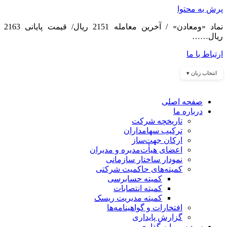
پرش به محتوا
نماد «ومعادن» / آخرین معامله 2151 ریال/ قیمت پایانی 2163
ریال……
ارتباط با ما
انتخاب زبان ▾
صفحه اصلی
درباره ما
تاریخچه شرکت
ترکیب سهامداران
ارکان جهت‌ساز
اعضای هیأت‌مدیره و مدیران
نمودار ساختار سازمانی
کمیته‌های حاکمیت شرکتی
کمیته حسابرسی
کمیته انتصابات
کمیته مدیریت ریسک
افتخارات و گواهینامه‌ها
گزارش پایداری
سبد سرمایه گذاری