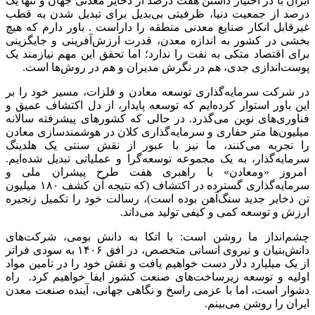
ایران با در اختیار داشتن هفت درصد از ذخایر معدنی جهان و تنها یک
درصد از جمعیت دنیا، ظرفیتی بی‌بدیل برای تبدیل شدن به قطب
غیرقابل انکار صنایع معدنی منطقه را داراست . باور دارم که هیچ
بخشی در کشور به اندازه معدن، قدرت ارزش‌آفرینی و جایگزینی
برای اقتصاد متکی به نفت را ندارد؛ اما تحقق این مهم نیازمند یک
پوست‌اندازی جدی، هم در نگرش مدیران و هم در روش‌ها است.
در شرکت سرمایه‌گذاری توسعه معادن و فلزات، مسیر خود را بر
این باور استوار کرده‌ایم که توسعه پایدار، از دل اکتشاف عمیق و
فناوری‌های نوین می‌گذرد. در حالی که کشورهای پیشرفته سالانه
میلیون‌ها متر حفاری و سرمایه‌گذاری کلان در هوشمندسازی معادن
را تجربه می‌کنند، ما نیز با عبور از نقش سنتی یک هلدینگ
سرمایه‌گذار، به یک مجموعه توسعه‌گرا و عملیاتی تبدیل شده‌ایم.
امروز «ومعادن» با راهبری هفت طرح پیشران ملی و
سرمایه‌گذاری گسترده در اکتشاف (که نتیجه آن کشف ۱۸۰ میلیون
تن ذخایر جدید سنگ‌آهن بوده است)، رسالت خود را تکمیل زنجیره
ارزش و توسعه کمی و کیفی تولید می‌داند.
چشم‌انداز ما روشن است: با اتکا به دانش بومی، شرکت‌های
دانش‌بنیان و نیروی انسانی متخصص، در افق ۱۴۰۶ به سودی فراتر
از یک میلیارد دلار دست خواهیم یافت و نقش خود را در تامین مواد
اولیه و توسعه زیرساخت‌های صنعت کشور ایفا خواهیم کرد. راه
دشوار است، اما با عزمی راسخ و نگاهی جهانی، آینده صنعت معدن
ایران را روشن می‌بینم.