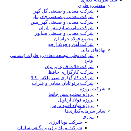
معدنی و فلزی
شرکت معدنی و صنعتی گل گهر
شرکت معدنی و صنعتی چادرملو
شرکت معدنی و صنعتی گهرزمین
شرکت ملی صنایع مس ایران
شرکت معدنی و صنعتی صبانور
مجتمع فولاد خراسان
شرکت آهن و فولاد ارفع
نهادهای مالی
شرکت تجلی توسعه معادن و فلزات (سهامی
عام)
شرکت فلات قاره ایرانیان
شرکت کارگزاری حافظ
شرکت کارگزاری سی ولکس کالا
شرکت پرتو تابان معادن و فلزات
شرکت پروژه
پروژه مجتمع مس جانجا
پروژه فولاد آرتاویل
پروژه فولاد اقلید پارس
سایر سرمایه‌گذاری‌ها
انرژی
شرکت پویا انرژی
شرکت مولد برق نیروگاهی سامان