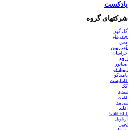
پادکست
شرکتهای گروه
گل گهر
چادرملو
مس
گهرزمین
خراسان
ارفع
صبانور
ایمپادکو
پامیدکو
کاتالیست
کک
سدید
قندی
سرمد
اقلید
Untitled-1
آرتاویل
تجلی
جانجا