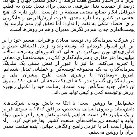
ایران با در اختیار داشتن هفت درصد از ذخایر معدنی جهان و تنها یک
درصد از جمعیت دنیا، ظرفیتی بی‌بدیل برای تبدیل شدن به قطب
غیرقابل انکار صنایع معدنی منطقه را داراست . باور دارم که هیچ
بخشی در کشور به اندازه معدن، قدرت ارزش‌آفرینی و جایگزینی
برای اقتصاد متکی به نفت را ندارد؛ اما تحقق این مهم نیازمند یک
پوست‌اندازی جدی، هم در نگرش مدیران و هم در روش‌ها است.
در شرکت سرمایه‌گذاری توسعه معادن و فلزات، مسیر خود را بر
این باور استوار کرده‌ایم که توسعه پایدار، از دل اکتشاف عمیق و
فناوری‌های نوین می‌گذرد. در حالی که کشورهای پیشرفته سالانه
میلیون‌ها متر حفاری و سرمایه‌گذاری کلان در هوشمندسازی معادن
را تجربه می‌کنند، ما نیز با عبور از نقش سنتی یک هلدینگ
سرمایه‌گذار، به یک مجموعه توسعه‌گرا و عملیاتی تبدیل شده‌ایم.
امروز «ومعادن» با راهبری هفت طرح پیشران ملی و
سرمایه‌گذاری گسترده در اکتشاف (که نتیجه آن کشف ۱۸۰ میلیون
تن ذخایر جدید سنگ‌آهن بوده است)، رسالت خود را تکمیل زنجیره
ارزش و توسعه کمی و کیفی تولید می‌داند.
چشم‌انداز ما روشن است: با اتکا به دانش بومی، شرکت‌های
دانش‌بنیان و نیروی انسانی متخصص، در افق ۱۴۰۶ به سودی فراتر
از یک میلیارد دلار دست خواهیم یافت و نقش خود را در تامین مواد
اولیه و توسعه زیرساخت‌های صنعت کشور ایفا خواهیم کرد. راه
دشوار است، اما با عزمی راسخ و نگاهی جهانی، آینده صنعت معدن
ایران را روشن می‌بینم.