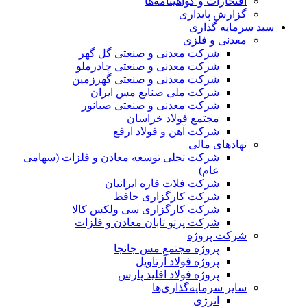
افتخارات و گواهینامه‌ها
گزارش پایداری
سبد سرمایه گذاری
معدنی و فلزی
شرکت معدنی و صنعتی گل گهر
شرکت معدنی و صنعتی چادرملو
شرکت معدنی و صنعتی گهرزمین
شرکت ملی صنایع مس ایران
شرکت معدنی و صنعتی صبانور
مجتمع فولاد خراسان
شرکت آهن و فولاد ارفع
نهادهای مالی
شرکت تجلی توسعه معادن و فلزات (سهامی
عام)
شرکت فلات قاره ایرانیان
شرکت کارگزاری حافظ
شرکت کارگزاری سی ولکس کالا
شرکت پرتو تابان معادن و فلزات
شرکت پروژه
پروژه مجتمع مس جانجا
پروژه فولاد آرتاویل
پروژه فولاد اقلید پارس
سایر سرمایه‌گذاری‌ها
انرژی