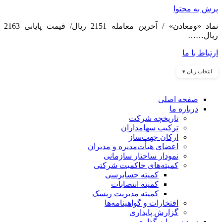
پرش به محتوا
نماد «ومعادن» / آخرین معامله 2151 ریال/ قیمت پایانی 2163
ریال……
ارتباط با ما
انتخاب زبان ▾
صفحه اصلی
درباره ما
تاریخچه شرکت
ترکیب سهامداران
ارکان جهت‌ساز
اعضای هیأت‌مدیره و مدیران
نمودار ساختار سازمانی
کمیته‌های حاکمیت شرکتی
کمیته حسابرسی
کمیته انتصابات
کمیته مدیریت ریسک
افتخارات و گواهینامه‌ها
گزارش پایداری
سبد سرمایه گذاری