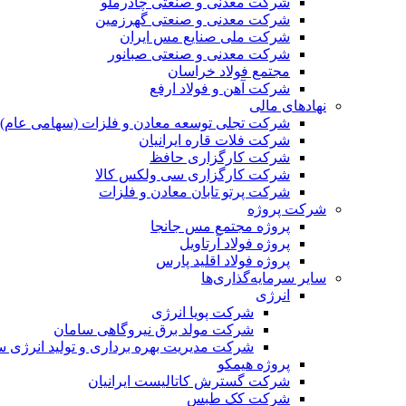
شرکت معدنی و صنعتی چادرملو
شرکت معدنی و صنعتی گهرزمین
شرکت ملی صنایع مس ایران
شرکت معدنی و صنعتی صبانور
مجتمع فولاد خراسان
شرکت آهن و فولاد ارفع
نهادهای مالی
شرکت تجلی توسعه معادن و فلزات (سهامی عام)
شرکت فلات قاره ایرانیان
شرکت کارگزاری حافظ
شرکت کارگزاری سی ولکس کالا
شرکت پرتو تابان معادن و فلزات
شرکت پروژه
پروژه مجتمع مس جانجا
پروژه فولاد آرتاویل
پروژه فولاد اقلید پارس
سایر سرمایه‌گذاری‌ها
انرژی
شرکت پویا انرژی
شرکت مولد برق نیروگاهی سامان
شرکت مدیریت بهره برداری و تولید انرژی 
پروژه هیمکو
شرکت گسترش کاتالیست ایرانیان
شرکت کک طبس