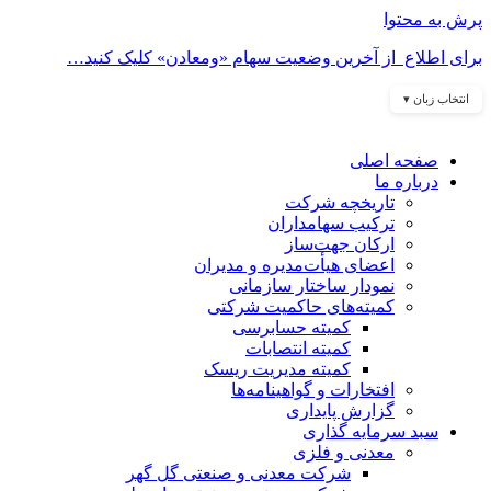
پرش به محتوا
برای اطلاع از آخرین وضعیت سهام «ومعادن» کلیک کنید…
انتخاب زبان ▾
صفحه اصلی
درباره ما
تاریخچه شرکت
ترکیب سهامداران
ارکان جهت‌ساز
اعضای هیأت‌مدیره و مدیران
نمودار ساختار سازمانی
کمیته‌های حاکمیت شرکتی
کمیته حسابرسی
کمیته انتصابات
کمیته مدیریت ریسک
افتخارات و گواهینامه‌ها
گزارش پایداری
سبد سرمایه گذاری
معدنی و فلزی
شرکت معدنی و صنعتی گل گهر