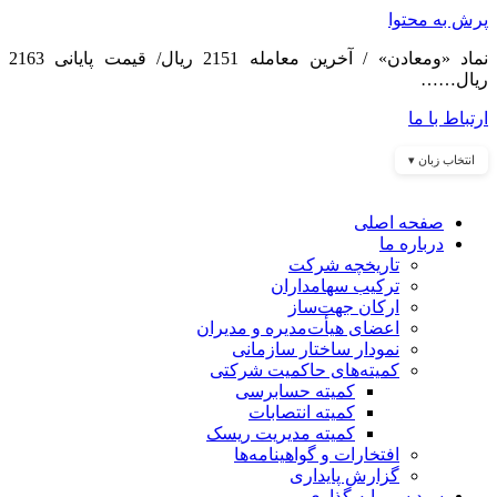
پرش به محتوا
نماد «ومعادن» / آخرین معامله 2151 ریال/ قیمت پایانی 2163
ریال……
ارتباط با ما
انتخاب زبان ▾
صفحه اصلی
درباره ما
تاریخچه شرکت
ترکیب سهامداران
ارکان جهت‌ساز
اعضای هیأت‌مدیره و مدیران
نمودار ساختار سازمانی
کمیته‌های حاکمیت شرکتی
کمیته حسابرسی
کمیته انتصابات
کمیته مدیریت ریسک
افتخارات و گواهینامه‌ها
گزارش پایداری
سبد سرمایه گذاری