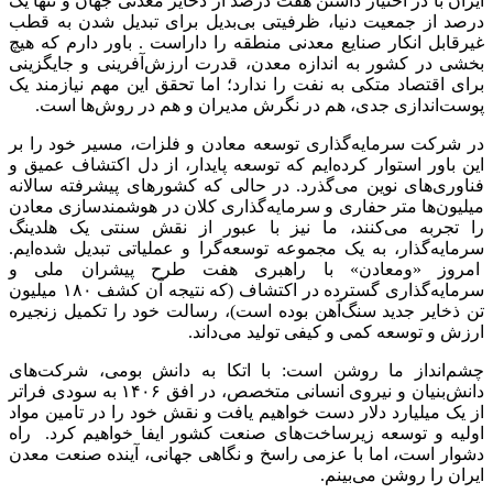
ایران با در اختیار داشتن هفت درصد از ذخایر معدنی جهان و تنها یک
درصد از جمعیت دنیا، ظرفیتی بی‌بدیل برای تبدیل شدن به قطب
غیرقابل انکار صنایع معدنی منطقه را داراست . باور دارم که هیچ
بخشی در کشور به اندازه معدن، قدرت ارزش‌آفرینی و جایگزینی
برای اقتصاد متکی به نفت را ندارد؛ اما تحقق این مهم نیازمند یک
پوست‌اندازی جدی، هم در نگرش مدیران و هم در روش‌ها است.
در شرکت سرمایه‌گذاری توسعه معادن و فلزات، مسیر خود را بر
این باور استوار کرده‌ایم که توسعه پایدار، از دل اکتشاف عمیق و
فناوری‌های نوین می‌گذرد. در حالی که کشورهای پیشرفته سالانه
میلیون‌ها متر حفاری و سرمایه‌گذاری کلان در هوشمندسازی معادن
را تجربه می‌کنند، ما نیز با عبور از نقش سنتی یک هلدینگ
سرمایه‌گذار، به یک مجموعه توسعه‌گرا و عملیاتی تبدیل شده‌ایم.
امروز «ومعادن» با راهبری هفت طرح پیشران ملی و
سرمایه‌گذاری گسترده در اکتشاف (که نتیجه آن کشف ۱۸۰ میلیون
تن ذخایر جدید سنگ‌آهن بوده است)، رسالت خود را تکمیل زنجیره
ارزش و توسعه کمی و کیفی تولید می‌داند.
چشم‌انداز ما روشن است: با اتکا به دانش بومی، شرکت‌های
دانش‌بنیان و نیروی انسانی متخصص، در افق ۱۴۰۶ به سودی فراتر
از یک میلیارد دلار دست خواهیم یافت و نقش خود را در تامین مواد
اولیه و توسعه زیرساخت‌های صنعت کشور ایفا خواهیم کرد. راه
دشوار است، اما با عزمی راسخ و نگاهی جهانی، آینده صنعت معدن
ایران را روشن می‌بینم.