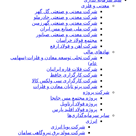
معدنی و فلزی
شرکت معدنی و صنعتی گل گهر
شرکت معدنی و صنعتی چادرملو
شرکت معدنی و صنعتی گهرزمین
شرکت ملی صنایع مس ایران
شرکت معدنی و صنعتی صبانور
مجتمع فولاد خراسان
شرکت آهن و فولاد ارفع
نهادهای مالی
شرکت تجلی توسعه معادن و فلزات (سهامی
عام)
شرکت فلات قاره ایرانیان
شرکت کارگزاری حافظ
شرکت کارگزاری سی ولکس کالا
شرکت پرتو تابان معادن و فلزات
شرکت پروژه
پروژه مجتمع مس جانجا
پروژه فولاد آرتاویل
پروژه فولاد اقلید پارس
سایر سرمایه‌گذاری‌ها
انرژی
شرکت پویا انرژی
شرکت مولد برق نیروگاهی سامان