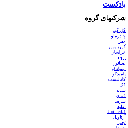
پادکست
شرکتهای گروه
گل گهر
چادرملو
مس
گهرزمین
خراسان
ارفع
صبانور
ایمپادکو
پامیدکو
کاتالیست
کک
سدید
قندی
سرمد
اقلید
Untitled-1
آرتاویل
تجلی
جانجا