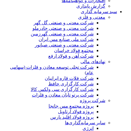
افتخارات و گواهینامه‌ها
گزارش پایداری
سبد سرمایه گذاری
معدنی و فلزی
شرکت معدنی و صنعتی گل گهر
شرکت معدنی و صنعتی چادرملو
شرکت معدنی و صنعتی گهرزمین
شرکت ملی صنایع مس ایران
شرکت معدنی و صنعتی صبانور
مجتمع فولاد خراسان
شرکت آهن و فولاد ارفع
نهادهای مالی
شرکت تجلی توسعه معادن و فلزات (سهامی
عام)
شرکت فلات قاره ایرانیان
شرکت کارگزاری حافظ
شرکت کارگزاری سی ولکس کالا
شرکت پرتو تابان معادن و فلزات
شرکت پروژه
پروژه مجتمع مس جانجا
پروژه فولاد آرتاویل
پروژه فولاد اقلید پارس
سایر سرمایه‌گذاری‌ها
انرژی