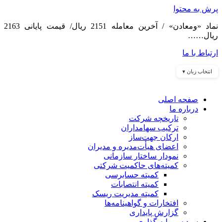
پرش به محتوا
نماد «ومعادن» / آخرین معامله 2151 ریال/ قیمت پایانی 2163
ریال……
ارتباط با ما
انتخاب زبان ▾
صفحه اصلی
درباره ما
تاریخچه شرکت
ترکیب سهامداران
ارکان جهت‌ساز
اعضای هیأت‌مدیره و مدیران
نمودار ساختار سازمانی
کمیته‌های حاکمیت شرکتی
کمیته حسابرسی
کمیته انتصابات
کمیته مدیریت ریسک
افتخارات و گواهینامه‌ها
گزارش پایداری
سبد سرمایه گذاری