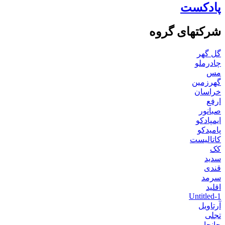
پادکست
شرکتهای گروه
گل گهر
چادرملو
مس
گهرزمین
خراسان
ارفع
صبانور
ایمپادکو
پامیدکو
کاتالیست
کک
سدید
قندی
سرمد
اقلید
Untitled-1
آرتاویل
تجلی
جانجا