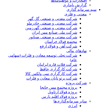
افتخارات و گواهینامه‌ها
گزارش پایداری
سبد سرمایه گذاری
معدنی و فلزی
شرکت معدنی و صنعتی گل گهر
شرکت معدنی و صنعتی چادرملو
شرکت معدنی و صنعتی گهرزمین
شرکت ملی صنایع مس ایران
شرکت معدنی و صنعتی صبانور
مجتمع فولاد خراسان
شرکت آهن و فولاد ارفع
نهادهای مالی
شرکت تجلی توسعه معادن و فلزات (سهامی
عام)
شرکت فلات قاره ایرانیان
شرکت کارگزاری حافظ
شرکت کارگزاری سی ولکس کالا
شرکت پرتو تابان معادن و فلزات
شرکت پروژه
پروژه مجتمع مس جانجا
پروژه فولاد آرتاویل
پروژه فولاد اقلید پارس
سایر سرمایه‌گذاری‌ها
انرژی