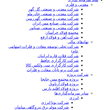
معدنی و فلزی
شرکت معدنی و صنعتی گل گهر
شرکت معدنی و صنعتی چادرملو
شرکت معدنی و صنعتی گهرزمین
شرکت ملی صنایع مس ایران
شرکت معدنی و صنعتی صبانور
مجتمع فولاد خراسان
شرکت آهن و فولاد ارفع
نهادهای مالی
شرکت تجلی توسعه معادن و فلزات (سهامی
عام)
شرکت فلات قاره ایرانیان
شرکت کارگزاری حافظ
شرکت کارگزاری سی ولکس کالا
شرکت پرتو تابان معادن و فلزات
شرکت پروژه
پروژه مجتمع مس جانجا
پروژه فولاد آرتاویل
پروژه فولاد اقلید پارس
سایر سرمایه‌گذاری‌ها
انرژی
شرکت پویا انرژی
شرکت مولد برق نیروگاهی سامان