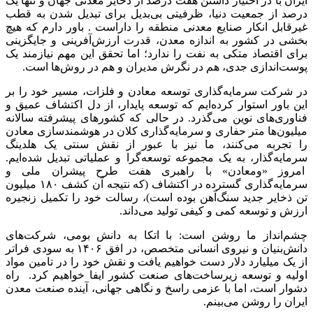
ایران با در اختیار داشتن هفت درصد از ذخایر معدنی جهان و تنها یک
درصد از جمعیت دنیا، ظرفیتی بی‌بدیل برای تبدیل شدن به قطب
غیرقابل انکار صنایع معدنی منطقه را داراست . باور دارم که هیچ
بخشی در کشور به اندازه معدن، قدرت ارزش‌آفرینی و جایگزینی
برای اقتصاد متکی به نفت را ندارد؛ اما تحقق این مهم نیازمند یک
پوست‌اندازی جدی، هم در نگرش مدیران و هم در روش‌ها است.
در شرکت سرمایه‌گذاری توسعه معادن و فلزات، مسیر خود را بر
این باور استوار کرده‌ایم که توسعه پایدار، از دل اکتشاف عمیق و
فناوری‌های نوین می‌گذرد. در حالی که کشورهای پیشرفته سالانه
میلیون‌ها متر حفاری و سرمایه‌گذاری کلان در هوشمندسازی معادن
را تجربه می‌کنند، ما نیز با عبور از نقش سنتی یک هلدینگ
سرمایه‌گذار، به یک مجموعه توسعه‌گرا و عملیاتی تبدیل شده‌ایم.
امروز «ومعادن» با راهبری هفت طرح پیشران ملی و
سرمایه‌گذاری گسترده در اکتشاف (که نتیجه آن کشف ۱۸۰ میلیون
تن ذخایر جدید سنگ‌آهن بوده است)، رسالت خود را تکمیل زنجیره
ارزش و توسعه کمی و کیفی تولید می‌داند.
چشم‌انداز ما روشن است: با اتکا به دانش بومی، شرکت‌های
دانش‌بنیان و نیروی انسانی متخصص، در افق ۱۴۰۶ به سودی فراتر
از یک میلیارد دلار دست خواهیم یافت و نقش خود را در تامین مواد
اولیه و توسعه زیرساخت‌های صنعت کشور ایفا خواهیم کرد. راه
دشوار است، اما با عزمی راسخ و نگاهی جهانی، آینده صنعت معدن
ایران را روشن می‌بینم.