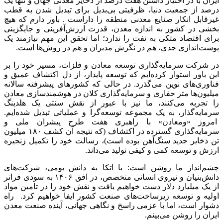
ایران با در اختیار داشتن هفت درصد از ذخایر معدنی جهان و تنها یک
درصد از جمعیت دنیا، ظرفیتی بی‌بدیل برای تبدیل شدن به قطب
غیرقابل انکار صنایع معدنی منطقه را داراست . باور دارم که هیچ
بخشی در کشور به اندازه معدن، قدرت ارزش‌آفرینی و جایگزینی
برای اقتصاد متکی به نفت را ندارد؛ اما تحقق این مهم نیازمند یک
پوست‌اندازی جدی، هم در نگرش مدیران و هم در روش‌ها است.
در شرکت سرمایه‌گذاری توسعه معادن و فلزات، مسیر خود را بر
این باور استوار کرده‌ایم که توسعه پایدار، از دل اکتشاف عمیق و
فناوری‌های نوین می‌گذرد. در حالی که کشورهای پیشرفته سالانه
میلیون‌ها متر حفاری و سرمایه‌گذاری کلان در هوشمندسازی معادن
را تجربه می‌کنند، ما نیز با عبور از نقش سنتی یک هلدینگ
سرمایه‌گذار، به یک مجموعه توسعه‌گرا و عملیاتی تبدیل شده‌ایم.
امروز «ومعادن» با راهبری هفت طرح پیشران ملی و
سرمایه‌گذاری گسترده در اکتشاف (که نتیجه آن کشف ۱۸۰ میلیون
تن ذخایر جدید سنگ‌آهن بوده است)، رسالت خود را تکمیل زنجیره
ارزش و توسعه کمی و کیفی تولید می‌داند.
چشم‌انداز ما روشن است: با اتکا به دانش بومی، شرکت‌های
دانش‌بنیان و نیروی انسانی متخصص، در افق ۱۴۰۶ به سودی فراتر
از یک میلیارد دلار دست خواهیم یافت و نقش خود را در تامین مواد
اولیه و توسعه زیرساخت‌های صنعت کشور ایفا خواهیم کرد. راه
دشوار است، اما با عزمی راسخ و نگاهی جهانی، آینده صنعت معدن
ایران را روشن می‌بینم.