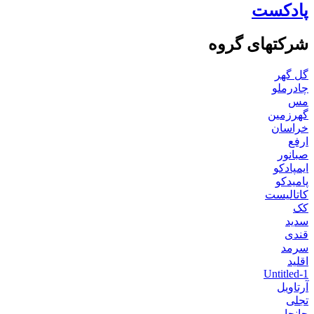
پادکست
شرکتهای گروه
گل گهر
چادرملو
مس
گهرزمین
خراسان
ارفع
صبانور
ایمپادکو
پامیدکو
کاتالیست
کک
سدید
قندی
سرمد
اقلید
Untitled-1
آرتاویل
تجلی
جانجا