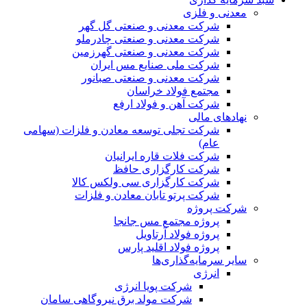
معدنی و فلزی
شرکت معدنی و صنعتی گل گهر
شرکت معدنی و صنعتی چادرملو
شرکت معدنی و صنعتی گهرزمین
شرکت ملی صنایع مس ایران
شرکت معدنی و صنعتی صبانور
مجتمع فولاد خراسان
شرکت آهن و فولاد ارفع
نهادهای مالی
شرکت تجلی توسعه معادن و فلزات (سهامی
عام)
شرکت فلات قاره ایرانیان
شرکت کارگزاری حافظ
شرکت کارگزاری سی ولکس کالا
شرکت پرتو تابان معادن و فلزات
شرکت پروژه
پروژه مجتمع مس جانجا
پروژه فولاد آرتاویل
پروژه فولاد اقلید پارس
سایر سرمایه‌گذاری‌ها
انرژی
شرکت پویا انرژی
شرکت مولد برق نیروگاهی سامان