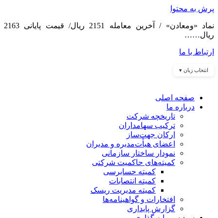
پرش به محتوا
نماد «ومعادن» / آخرین معامله 2151 ریال/ قیمت پایانی 2163
ریال……
ارتباط با ما
انتخاب زبان ▾
صفحه اصلی
درباره ما
تاریخچه شرکت
ترکیب سهامداران
ارکان جهت‌ساز
اعضای هیأت‌مدیره و مدیران
نمودار ساختار سازمانی
کمیته‌های حاکمیت شرکتی
کمیته حسابرسی
کمیته انتصابات
کمیته مدیریت ریسک
افتخارات و گواهینامه‌ها
گزارش پایداری
سبد سرمایه گذاری