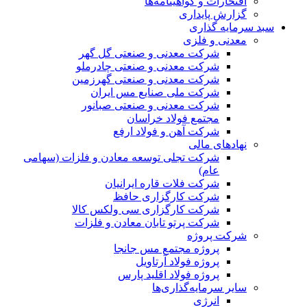
افتخارات و گواهینامه‌ها
گزارش پایداری
سبد سرمایه گذاری
معدنی و فلزی
شرکت معدنی و صنعتی گل گهر
شرکت معدنی و صنعتی چادرملو
شرکت معدنی و صنعتی گهرزمین
شرکت ملی صنایع مس ایران
شرکت معدنی و صنعتی صبانور
مجتمع فولاد خراسان
شرکت آهن و فولاد ارفع
نهادهای مالی
شرکت تجلی توسعه معادن و فلزات (سهامی
عام)
شرکت فلات قاره ایرانیان
شرکت کارگزاری حافظ
شرکت کارگزاری سی ولکس کالا
شرکت پرتو تابان معادن و فلزات
شرکت پروژه
پروژه مجتمع مس جانجا
پروژه فولاد آرتاویل
پروژه فولاد اقلید پارس
سایر سرمایه‌گذاری‌ها
انرژی