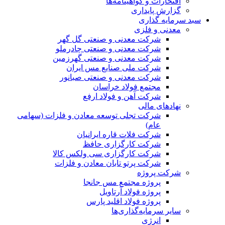
افتخارات و گواهینامه‌ها
گزارش پایداری
سبد سرمایه گذاری
معدنی و فلزی
شرکت معدنی و صنعتی گل گهر
شرکت معدنی و صنعتی چادرملو
شرکت معدنی و صنعتی گهرزمین
شرکت ملی صنایع مس ایران
شرکت معدنی و صنعتی صبانور
مجتمع فولاد خراسان
شرکت آهن و فولاد ارفع
نهادهای مالی
شرکت تجلی توسعه معادن و فلزات (سهامی
عام)
شرکت فلات قاره ایرانیان
شرکت کارگزاری حافظ
شرکت کارگزاری سی ولکس کالا
شرکت پرتو تابان معادن و فلزات
شرکت پروژه
پروژه مجتمع مس جانجا
پروژه فولاد آرتاویل
پروژه فولاد اقلید پارس
سایر سرمایه‌گذاری‌ها
انرژی