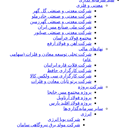
معدنی و فلزی
شرکت معدنی و صنعتی گل گهر
شرکت معدنی و صنعتی چادرملو
شرکت معدنی و صنعتی گهرزمین
شرکت ملی صنایع مس ایران
شرکت معدنی و صنعتی صبانور
مجتمع فولاد خراسان
شرکت آهن و فولاد ارفع
نهادهای مالی
شرکت تجلی توسعه معادن و فلزات (سهامی
عام)
شرکت فلات قاره ایرانیان
شرکت کارگزاری حافظ
شرکت کارگزاری سی ولکس کالا
شرکت پرتو تابان معادن و فلزات
شرکت پروژه
پروژه مجتمع مس جانجا
پروژه فولاد آرتاویل
پروژه فولاد اقلید پارس
سایر سرمایه‌گذاری‌ها
انرژی
شرکت پویا انرژی
شرکت مولد برق نیروگاهی سامان