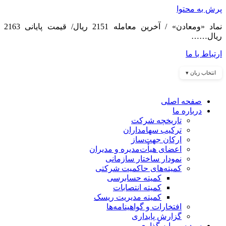
پرش به محتوا
نماد «ومعادن» / آخرین معامله 2151 ریال/ قیمت پایانی 2163
ریال……
ارتباط با ما
انتخاب زبان ▾
صفحه اصلی
درباره ما
تاریخچه شرکت
ترکیب سهامداران
ارکان جهت‌ساز
اعضای هیأت‌مدیره و مدیران
نمودار ساختار سازمانی
کمیته‌های حاکمیت شرکتی
کمیته حسابرسی
کمیته انتصابات
کمیته مدیریت ریسک
افتخارات و گواهینامه‌ها
گزارش پایداری
سبد سرمایه گذاری