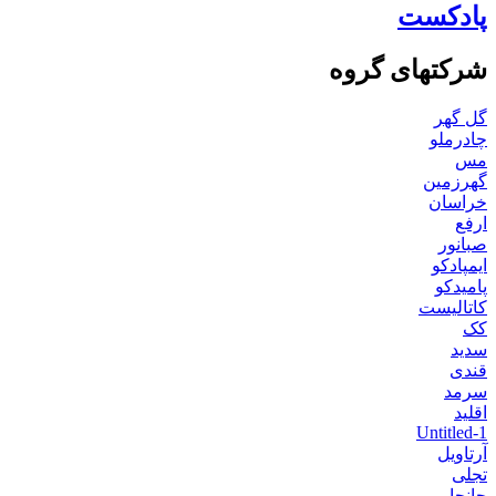
پادکست
شرکتهای گروه
گل گهر
چادرملو
مس
گهرزمین
خراسان
ارفع
صبانور
ایمپادکو
پامیدکو
کاتالیست
کک
سدید
قندی
سرمد
اقلید
Untitled-1
آرتاویل
تجلی
جانجا