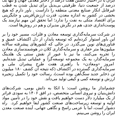
ایران با در اختیار داشتن هفت درصد از ذخایر معدنی جهان و تنها یک
درصد از جمعیت دنیا، ظرفیتی بی‌بدیل برای تبدیل شدن به قطب
غیرقابل انکار صنایع معدنی منطقه را داراست . باور دارم که هیچ
بخشی در کشور به اندازه معدن، قدرت ارزش‌آفرینی و جایگزینی
برای اقتصاد متکی به نفت را ندارد؛ اما تحقق این مهم نیازمند یک
پوست‌اندازی جدی، هم در نگرش مدیران و هم در روش‌ها است.
در شرکت سرمایه‌گذاری توسعه معادن و فلزات، مسیر خود را بر
این باور استوار کرده‌ایم که توسعه پایدار، از دل اکتشاف عمیق و
فناوری‌های نوین می‌گذرد. در حالی که کشورهای پیشرفته سالانه
میلیون‌ها متر حفاری و سرمایه‌گذاری کلان در هوشمندسازی معادن
را تجربه می‌کنند، ما نیز با عبور از نقش سنتی یک هلدینگ
سرمایه‌گذار، به یک مجموعه توسعه‌گرا و عملیاتی تبدیل شده‌ایم.
امروز «ومعادن» با راهبری هفت طرح پیشران ملی و
سرمایه‌گذاری گسترده در اکتشاف (که نتیجه آن کشف ۱۸۰ میلیون
تن ذخایر جدید سنگ‌آهن بوده است)، رسالت خود را تکمیل زنجیره
ارزش و توسعه کمی و کیفی تولید می‌داند.
چشم‌انداز ما روشن است: با اتکا به دانش بومی، شرکت‌های
دانش‌بنیان و نیروی انسانی متخصص، در افق ۱۴۰۶ به سودی فراتر
از یک میلیارد دلار دست خواهیم یافت و نقش خود را در تامین مواد
اولیه و توسعه زیرساخت‌های صنعت کشور ایفا خواهیم کرد. راه
دشوار است، اما با عزمی راسخ و نگاهی جهانی، آینده صنعت معدن
ایران را روشن می‌بینم.