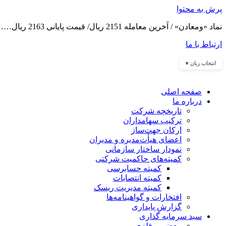
پرش به محتوا
نماد «ومعادن» / آخرین معامله 2151 ریال/ قیمت پایانی 2163 ریال……
ارتباط با ما
انتخاب زبان ▾
صفحه اصلی
درباره ما
تاریخچه شرکت
ترکیب سهامداران
ارکان جهت‌ساز
اعضای هیأت‌مدیره و مدیران
نمودار ساختار سازمانی
کمیته‌های حاکمیت شرکتی
کمیته حسابرسی
کمیته انتصابات
کمیته مدیریت ریسک
افتخارات و گواهینامه‌ها
گزارش پایداری
سبد سرمایه گذاری
معدنی و فلزی