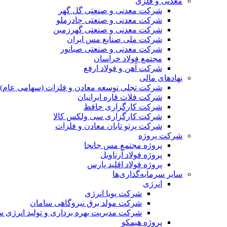
معدنی و فلزی
شرکت معدنی و صنعتی گل گهر
شرکت معدنی و صنعتی چادرملو
شرکت معدنی و صنعتی گهرزمین
شرکت ملی صنایع مس ایران
شرکت معدنی و صنعتی صبانور
مجتمع فولاد خراسان
شرکت آهن و فولاد ارفع
نهادهای مالی
شرکت تجلی توسعه معادن و فلزات (سهامی عام)
شرکت فلات قاره ایرانیان
شرکت کارگزاری حافظ
شرکت کارگزاری سی ولکس کالا
شرکت پرتو تابان معادن و فلزات
شرکت پروژه
پروژه مجتمع مس جانجا
پروژه فولاد آرتاویل
پروژه فولاد اقلید پارس
سایر سرمایه‌گذاری‌ها
انرژی
شرکت پویا انرژی
شرکت مولد برق نیروگاهی سامان
شرکت مدیریت بهره برداری و تولید انرژی 
پروژه هیمکو