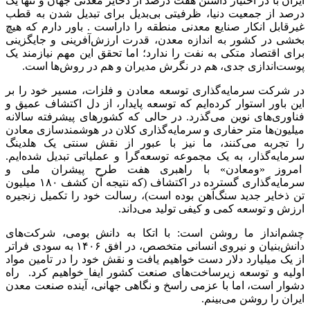
ایران با در اختیار داشتن هفت درصد از ذخایر معدنی جهان و تنها یک
درصد از جمعیت دنیا، ظرفیتی بی‌بدیل برای تبدیل شدن به قطب
غیرقابل انکار صنایع معدنی منطقه را داراست . باور دارم که هیچ
بخشی در کشور به اندازه معدن، قدرت ارزش‌آفرینی و جایگزینی
برای اقتصاد متکی به نفت را ندارد؛ اما تحقق این مهم نیازمند یک
پوست‌اندازی جدی، هم در نگرش مدیران و هم در روش‌ها است.
در شرکت سرمایه‌گذاری توسعه معادن و فلزات، مسیر خود را بر
این باور استوار کرده‌ایم که توسعه پایدار، از دل اکتشاف عمیق و
فناوری‌های نوین می‌گذرد. در حالی که کشورهای پیشرفته سالانه
میلیون‌ها متر حفاری و سرمایه‌گذاری کلان در هوشمندسازی معادن
را تجربه می‌کنند، ما نیز با عبور از نقش سنتی یک هلدینگ
سرمایه‌گذار، به یک مجموعه توسعه‌گرا و عملیاتی تبدیل شده‌ایم.
امروز «ومعادن» با راهبری هفت طرح پیشران ملی و
سرمایه‌گذاری گسترده در اکتشاف (که نتیجه آن کشف ۱۸۰ میلیون
تن ذخایر جدید سنگ‌آهن بوده است)، رسالت خود را تکمیل زنجیره
ارزش و توسعه کمی و کیفی تولید می‌داند.
چشم‌انداز ما روشن است: با اتکا به دانش بومی، شرکت‌های
دانش‌بنیان و نیروی انسانی متخصص، در افق ۱۴۰۶ به سودی فراتر
از یک میلیارد دلار دست خواهیم یافت و نقش خود را در تامین مواد
اولیه و توسعه زیرساخت‌های صنعت کشور ایفا خواهیم کرد. راه
دشوار است، اما با عزمی راسخ و نگاهی جهانی، آینده صنعت معدن
ایران را روشن می‌بینم.