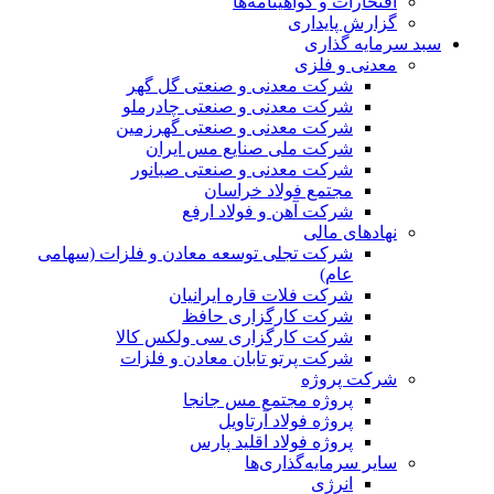
افتخارات و گواهینامه‌ها
گزارش پایداری
سبد سرمایه گذاری
معدنی و فلزی
شرکت معدنی و صنعتی گل گهر
شرکت معدنی و صنعتی چادرملو
شرکت معدنی و صنعتی گهرزمین
شرکت ملی صنایع مس ایران
شرکت معدنی و صنعتی صبانور
مجتمع فولاد خراسان
شرکت آهن و فولاد ارفع
نهادهای مالی
شرکت تجلی توسعه معادن و فلزات (سهامی
عام)
شرکت فلات قاره ایرانیان
شرکت کارگزاری حافظ
شرکت کارگزاری سی ولکس کالا
شرکت پرتو تابان معادن و فلزات
شرکت پروژه
پروژه مجتمع مس جانجا
پروژه فولاد آرتاویل
پروژه فولاد اقلید پارس
سایر سرمایه‌گذاری‌ها
انرژی