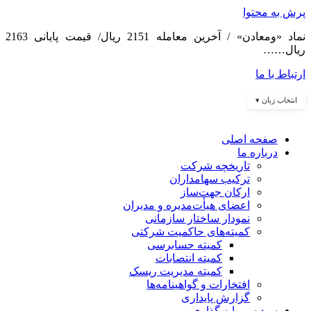
پرش به محتوا
نماد «ومعادن» / آخرین معامله 2151 ریال/ قیمت پایانی 2163
ریال……
ارتباط با ما
انتخاب زبان ▾
صفحه اصلی
درباره ما
تاریخچه شرکت
ترکیب سهامداران
ارکان جهت‌ساز
اعضای هیأت‌مدیره و مدیران
نمودار ساختار سازمانی
کمیته‌های حاکمیت شرکتی
کمیته حسابرسی
کمیته انتصابات
کمیته مدیریت ریسک
افتخارات و گواهینامه‌ها
گزارش پایداری
سبد سرمایه گذاری