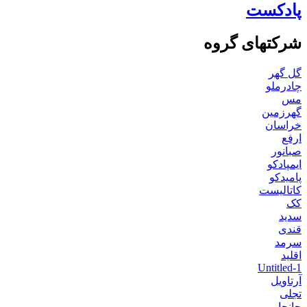
پادکست
شرکتهای گروه
گل گهر
چادرملو
مس
گهرزمین
خراسان
ارفع
صبانور
ایمپادکو
پامیدکو
کاتالیست
کک
سدید
قندی
سرمد
اقلید
Untitled-1
آرتاویل
تجلی
جانجا