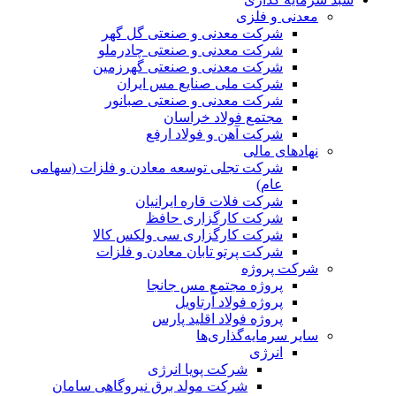
معدنی و فلزی
شرکت معدنی و صنعتی گل گهر
شرکت معدنی و صنعتی چادرملو
شرکت معدنی و صنعتی گهرزمین
شرکت ملی صنایع مس ایران
شرکت معدنی و صنعتی صبانور
مجتمع فولاد خراسان
شرکت آهن و فولاد ارفع
نهادهای مالی
شرکت تجلی توسعه معادن و فلزات (سهامی
عام)
شرکت فلات قاره ایرانیان
شرکت کارگزاری حافظ
شرکت کارگزاری سی ولکس کالا
شرکت پرتو تابان معادن و فلزات
شرکت پروژه
پروژه مجتمع مس جانجا
پروژه فولاد آرتاویل
پروژه فولاد اقلید پارس
سایر سرمایه‌گذاری‌ها
انرژی
شرکت پویا انرژی
شرکت مولد برق نیروگاهی سامان