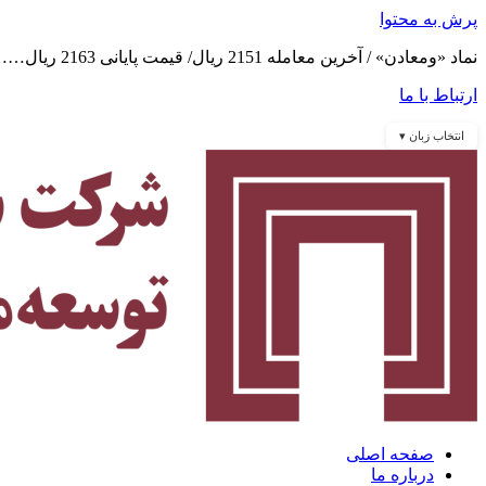
پرش به محتوا
نماد «ومعادن» / آخرین معامله 2151 ریال/ قیمت پایانی 2163 ریال……
ارتباط با ما
انتخاب زبان ▾
صفحه اصلی
درباره ما