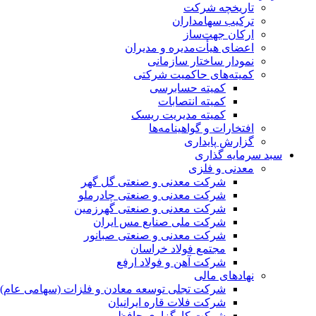
تاریخچه شرکت
ترکیب سهامداران
ارکان جهت‌ساز
اعضای هیأت‌مدیره و مدیران
نمودار ساختار سازمانی
کمیته‌های حاکمیت شرکتی
کمیته حسابرسی
کمیته انتصابات
کمیته مدیریت ریسک
افتخارات و گواهینامه‌ها
گزارش پایداری
سبد سرمایه گذاری
معدنی و فلزی
شرکت معدنی و صنعتی گل گهر
شرکت معدنی و صنعتی چادرملو
شرکت معدنی و صنعتی گهرزمین
شرکت ملی صنایع مس ایران
شرکت معدنی و صنعتی صبانور
مجتمع فولاد خراسان
شرکت آهن و فولاد ارفع
نهادهای مالی
شرکت تجلی توسعه معادن و فلزات (سهامی عام)
شرکت فلات قاره ایرانیان
شرکت کارگزاری حافظ