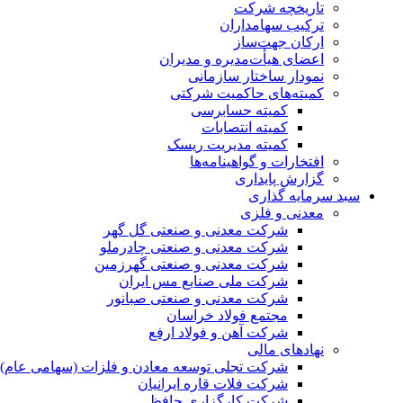
تاریخچه شرکت
ترکیب سهامداران
ارکان جهت‌ساز
اعضای هیأت‌مدیره و مدیران
نمودار ساختار سازمانی
کمیته‌های حاکمیت شرکتی
کمیته حسابرسی
کمیته انتصابات
کمیته مدیریت ریسک
افتخارات و گواهینامه‌ها
گزارش پایداری
سبد سرمایه گذاری
معدنی و فلزی
شرکت معدنی و صنعتی گل گهر
شرکت معدنی و صنعتی چادرملو
شرکت معدنی و صنعتی گهرزمین
شرکت ملی صنایع مس ایران
شرکت معدنی و صنعتی صبانور
مجتمع فولاد خراسان
شرکت آهن و فولاد ارفع
نهادهای مالی
شرکت تجلی توسعه معادن و فلزات (سهامی عام)
شرکت فلات قاره ایرانیان
شرکت کارگزاری حافظ