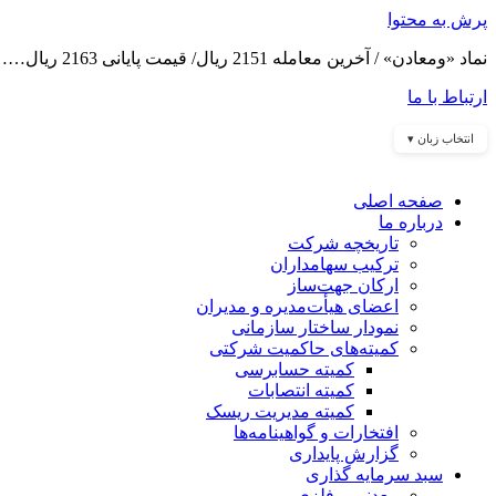
پرش به محتوا
نماد «ومعادن» / آخرین معامله 2151 ریال/ قیمت پایانی 2163 ریال……
ارتباط با ما
انتخاب زبان ▾
صفحه اصلی
درباره ما
تاریخچه شرکت
ترکیب سهامداران
ارکان جهت‌ساز
اعضای هیأت‌مدیره و مدیران
نمودار ساختار سازمانی
کمیته‌های حاکمیت شرکتی
کمیته حسابرسی
کمیته انتصابات
کمیته مدیریت ریسک
افتخارات و گواهینامه‌ها
گزارش پایداری
سبد سرمایه گذاری
معدنی و فلزی