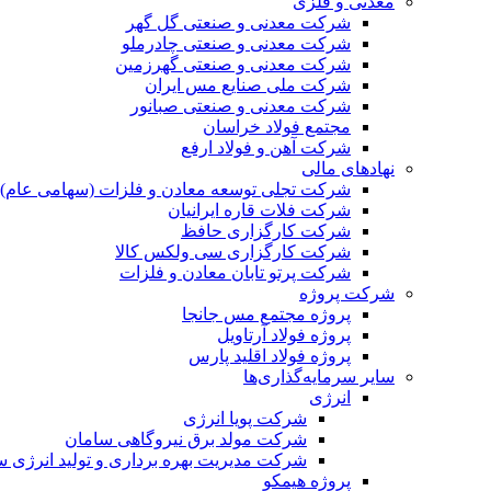
معدنی و فلزی
شرکت معدنی و صنعتی گل گهر
شرکت معدنی و صنعتی چادرملو
شرکت معدنی و صنعتی گهرزمین
شرکت ملی صنایع مس ایران
شرکت معدنی و صنعتی صبانور
مجتمع فولاد خراسان
شرکت آهن و فولاد ارفع
نهادهای مالی
شرکت تجلی توسعه معادن و فلزات (سهامی عام)
شرکت فلات قاره ایرانیان
شرکت کارگزاری حافظ
شرکت کارگزاری سی ولکس کالا
شرکت پرتو تابان معادن و فلزات
شرکت پروژه
پروژه مجتمع مس جانجا
پروژه فولاد آرتاویل
پروژه فولاد اقلید پارس
سایر سرمایه‌گذاری‌ها
انرژی
شرکت پویا انرژی
شرکت مولد برق نیروگاهی سامان
شرکت مدیریت بهره برداری و تولید انرژی 
پروژه هیمکو