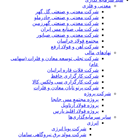
معدنی و فلزی
شرکت معدنی و صنعتی گل گهر
شرکت معدنی و صنعتی چادرملو
شرکت معدنی و صنعتی گهرزمین
شرکت ملی صنایع مس ایران
شرکت معدنی و صنعتی صبانور
مجتمع فولاد خراسان
شرکت آهن و فولاد ارفع
نهادهای مالی
شرکت تجلی توسعه معادن و فلزات (سهامی
عام)
شرکت فلات قاره ایرانیان
شرکت کارگزاری حافظ
شرکت کارگزاری سی ولکس کالا
شرکت پرتو تابان معادن و فلزات
شرکت پروژه
پروژه مجتمع مس جانجا
پروژه فولاد آرتاویل
پروژه فولاد اقلید پارس
سایر سرمایه‌گذاری‌ها
انرژی
شرکت پویا انرژی
شرکت مولد برق نیروگاهی سامان