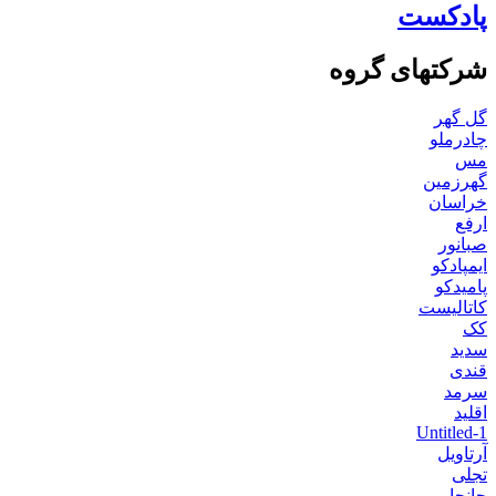
پادکست
شرکتهای گروه
گل گهر
چادرملو
مس
گهرزمین
خراسان
ارفع
صبانور
ایمپادکو
پامیدکو
کاتالیست
کک
سدید
قندی
سرمد
اقلید
Untitled-1
آرتاویل
تجلی
جانجا