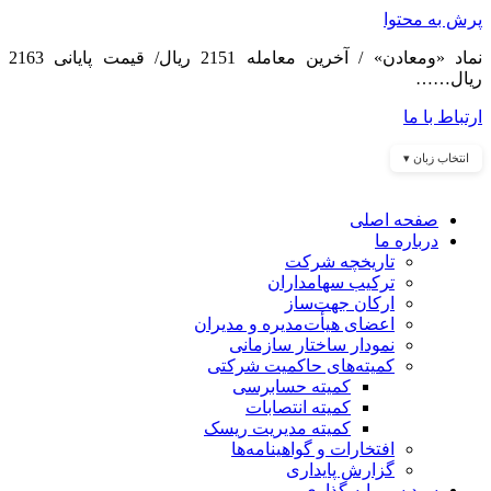
پرش به محتوا
نماد «ومعادن» / آخرین معامله 2151 ریال/ قیمت پایانی 2163
ریال……
ارتباط با ما
انتخاب زبان ▾
صفحه اصلی
درباره ما
تاریخچه شرکت
ترکیب سهامداران
ارکان جهت‌ساز
اعضای هیأت‌مدیره و مدیران
نمودار ساختار سازمانی
کمیته‌های حاکمیت شرکتی
کمیته حسابرسی
کمیته انتصابات
کمیته مدیریت ریسک
افتخارات و گواهینامه‌ها
گزارش پایداری
سبد سرمایه گذاری