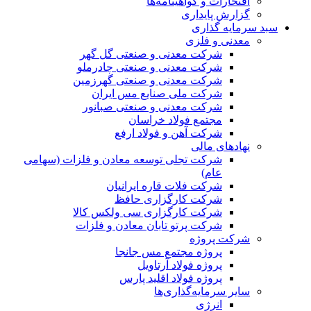
افتخارات و گواهینامه‌ها
گزارش پایداری
سبد سرمایه گذاری
معدنی و فلزی
شرکت معدنی و صنعتی گل گهر
شرکت معدنی و صنعتی چادرملو
شرکت معدنی و صنعتی گهرزمین
شرکت ملی صنایع مس ایران
شرکت معدنی و صنعتی صبانور
مجتمع فولاد خراسان
شرکت آهن و فولاد ارفع
نهادهای مالی
شرکت تجلی توسعه معادن و فلزات (سهامی
عام)
شرکت فلات قاره ایرانیان
شرکت کارگزاری حافظ
شرکت کارگزاری سی ولکس کالا
شرکت پرتو تابان معادن و فلزات
شرکت پروژه
پروژه مجتمع مس جانجا
پروژه فولاد آرتاویل
پروژه فولاد اقلید پارس
سایر سرمایه‌گذاری‌ها
انرژی