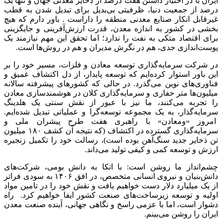
ایران با در اختیار داشتن هفت درصد از ذخایر معدنی جهان و تنها یک
درصد از جمعیت دنیا، ظرفیتی بی‌بدیل برای تبدیل شدن به قطب
غیرقابل انکار صنایع معدنی منطقه را داراست . باور دارم که هیچ
بخشی در کشور به اندازه معدن، قدرت ارزش‌آفرینی و جایگزینی
برای اقتصاد متکی به نفت را ندارد؛ اما تحقق این مهم نیازمند یک
پوست‌اندازی جدی، هم در نگرش مدیران و هم در روش‌ها است.
در شرکت سرمایه‌گذاری توسعه معادن و فلزات، مسیر خود را بر
این باور استوار کرده‌ایم که توسعه پایدار، از دل اکتشاف عمیق و
فناوری‌های نوین می‌گذرد. در حالی که کشورهای پیشرفته سالانه
میلیون‌ها متر حفاری و سرمایه‌گذاری کلان در هوشمندسازی معادن
را تجربه می‌کنند، ما نیز با عبور از نقش سنتی یک هلدینگ
سرمایه‌گذار، به یک مجموعه توسعه‌گرا و عملیاتی تبدیل شده‌ایم.
امروز «ومعادن» با راهبری هفت طرح پیشران ملی و
سرمایه‌گذاری گسترده در اکتشاف (که نتیجه آن کشف ۱۸۰ میلیون
تن ذخایر جدید سنگ‌آهن بوده است)، رسالت خود را تکمیل زنجیره
ارزش و توسعه کمی و کیفی تولید می‌داند.
چشم‌انداز ما روشن است: با اتکا به دانش بومی، شرکت‌های
دانش‌بنیان و نیروی انسانی متخصص، در افق ۱۴۰۶ به سودی فراتر
از یک میلیارد دلار دست خواهیم یافت و نقش خود را در تامین مواد
اولیه و توسعه زیرساخت‌های صنعت کشور ایفا خواهیم کرد. راه
دشوار است، اما با عزمی راسخ و نگاهی جهانی، آینده صنعت معدن
ایران را روشن می‌بینم.