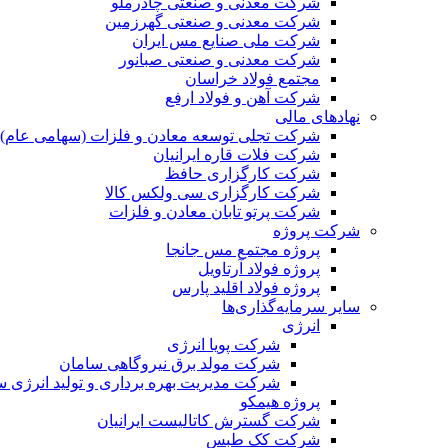
شرکت معدنی و صنعتی چادرملو
شرکت معدنی و صنعتی گهرزمین
شرکت ملی صنایع مس ایران
شرکت معدنی و صنعتی صبانور
مجتمع فولاد خراسان
شرکت آهن و فولاد ارفع
نهادهای مالی
شرکت تجلی توسعه معادن و فلزات (سهامی عام)
شرکت فلات قاره ایرانیان
شرکت کارگزاری حافظ
شرکت کارگزاری سی ولکس کالا
شرکت پرتو تابان معادن و فلزات
شرکت پروژه
پروژه مجتمع مس جانجا
پروژه فولاد آرتاویل
پروژه فولاد اقلید پارس
سایر سرمایه‌گذاری‌ها
انرژی
شرکت پویا انرژی
شرکت مولد برق نیروگاهی سامان
شرکت مدیریت بهره برداری و تولید انرژی 
پروژه هیمکو
شرکت گسترش کاتالیست ایرانیان
شرکت کک طبس