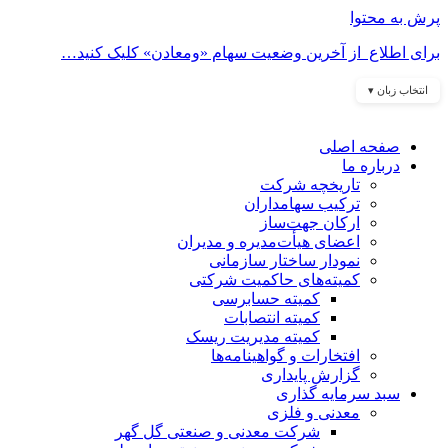
پرش به محتوا
برای اطلاع از آخرین وضعیت سهام «ومعادن» کلیک کنید…
انتخاب زبان ▾
صفحه اصلی
درباره ما
تاریخچه شرکت
ترکیب سهامداران
ارکان جهت‌ساز
اعضای هیأت‌مدیره و مدیران
نمودار ساختار سازمانی
کمیته‌های حاکمیت شرکتی
کمیته حسابرسی
کمیته انتصابات
کمیته مدیریت ریسک
افتخارات و گواهینامه‌ها
گزارش پایداری
سبد سرمایه گذاری
معدنی و فلزی
شرکت معدنی و صنعتی گل گهر