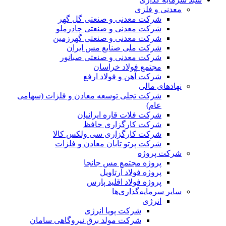
معدنی و فلزی
شرکت معدنی و صنعتی گل گهر
شرکت معدنی و صنعتی چادرملو
شرکت معدنی و صنعتی گهرزمین
شرکت ملی صنایع مس ایران
شرکت معدنی و صنعتی صبانور
مجتمع فولاد خراسان
شرکت آهن و فولاد ارفع
نهادهای مالی
شرکت تجلی توسعه معادن و فلزات (سهامی
عام)
شرکت فلات قاره ایرانیان
شرکت کارگزاری حافظ
شرکت کارگزاری سی ولکس کالا
شرکت پرتو تابان معادن و فلزات
شرکت پروژه
پروژه مجتمع مس جانجا
پروژه فولاد آرتاویل
پروژه فولاد اقلید پارس
سایر سرمایه‌گذاری‌ها
انرژی
شرکت پویا انرژی
شرکت مولد برق نیروگاهی سامان