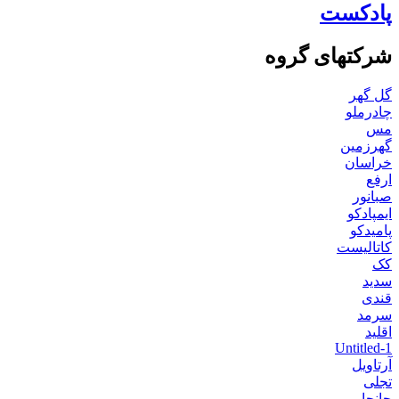
پادکست
شرکتهای گروه
گل گهر
چادرملو
مس
گهرزمین
خراسان
ارفع
صبانور
ایمپادکو
پامیدکو
کاتالیست
کک
سدید
قندی
سرمد
اقلید
Untitled-1
آرتاویل
تجلی
جانجا