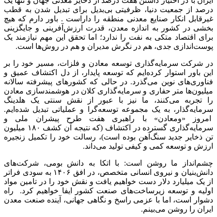
ایران با در اختیار داشتن هفت درصد از ذخایر معدنی جهان و تنها یک
درصد از جمعیت دنیا، ظرفیتی بی‌بدیل برای تبدیل شدن به قطب
غیرقابل انکار صنایع معدنی منطقه را داراست . باور دارم که هیچ
بخشی در کشور به اندازه معدن، قدرت ارزش‌آفرینی و جایگزینی
برای اقتصاد متکی به نفت را ندارد؛ اما تحقق این مهم نیازمند یک
پوست‌اندازی جدی، هم در نگرش مدیران و هم در روش‌ها است.
در شرکت سرمایه‌گذاری توسعه معادن و فلزات، مسیر خود را بر
این باور استوار کرده‌ایم که توسعه پایدار، از دل اکتشاف عمیق و
فناوری‌های نوین می‌گذرد. در حالی که کشورهای پیشرفته سالانه
میلیون‌ها متر حفاری و سرمایه‌گذاری کلان در هوشمندسازی معادن
را تجربه می‌کنند، ما نیز با عبور از نقش سنتی یک هلدینگ
سرمایه‌گذار، به یک مجموعه توسعه‌گرا و عملیاتی تبدیل شده‌ایم.
امروز «ومعادن» با راهبری هفت طرح پیشران ملی و
سرمایه‌گذاری گسترده در اکتشاف (که نتیجه آن کشف ۱۸۰ میلیون
تن ذخایر جدید سنگ‌آهن بوده است)، رسالت خود را تکمیل زنجیره
ارزش و توسعه کمی و کیفی تولید می‌داند.
چشم‌انداز ما روشن است: با اتکا به دانش بومی، شرکت‌های
دانش‌بنیان و نیروی انسانی متخصص، در افق ۱۴۰۶ به سودی فراتر
از یک میلیارد دلار دست خواهیم یافت و نقش خود را در تامین مواد
اولیه و توسعه زیرساخت‌های صنعت کشور ایفا خواهیم کرد. راه
دشوار است، اما با عزمی راسخ و نگاهی جهانی، آینده صنعت معدن
ایران را روشن می‌بینم.