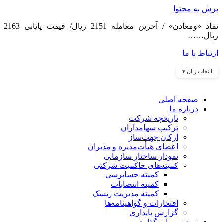
پرش به محتوا
نماد «ومعادن» / آخرین معامله 2151 ریال/ قیمت پایانی 2163
ریال……
ارتباط با ما
انتخاب زبان ▾
صفحه اصلی
درباره ما
تاریخچه شرکت
ترکیب سهامداران
ارکان جهت‌ساز
اعضای هیأت‌مدیره و مدیران
نمودار ساختار سازمانی
کمیته‌های حاکمیت شرکتی
کمیته حسابرسی
کمیته انتصابات
کمیته مدیریت ریسک
افتخارات و گواهینامه‌ها
گزارش پایداری
سبد سرمایه گذاری