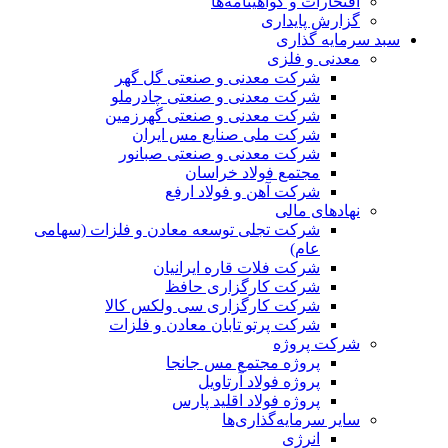
افتخارات و گواهینامه‌ها
گزارش پایداری
سبد سرمایه گذاری
معدنی و فلزی
شرکت معدنی و صنعتی گل گهر
شرکت معدنی و صنعتی چادرملو
شرکت معدنی و صنعتی گهرزمین
شرکت ملی صنایع مس ایران
شرکت معدنی و صنعتی صبانور
مجتمع فولاد خراسان
شرکت آهن و فولاد ارفع
نهادهای مالی
شرکت تجلی توسعه معادن و فلزات (سهامی
عام)
شرکت فلات قاره ایرانیان
شرکت کارگزاری حافظ
شرکت کارگزاری سی ولکس کالا
شرکت پرتو تابان معادن و فلزات
شرکت پروژه
پروژه مجتمع مس جانجا
پروژه فولاد آرتاویل
پروژه فولاد اقلید پارس
سایر سرمایه‌گذاری‌ها
انرژی