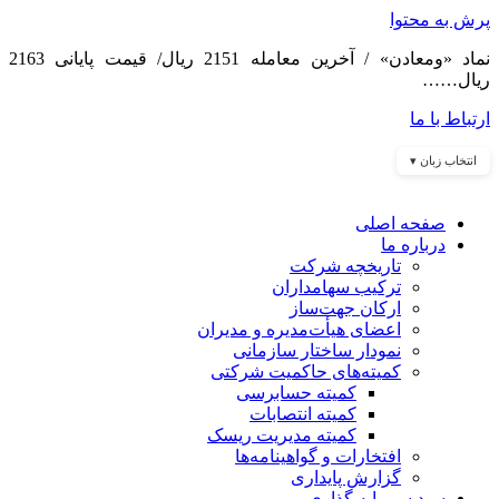
پرش به محتوا
نماد «ومعادن» / آخرین معامله 2151 ریال/ قیمت پایانی 2163
ریال……
ارتباط با ما
انتخاب زبان ▾
صفحه اصلی
درباره ما
تاریخچه شرکت
ترکیب سهامداران
ارکان جهت‌ساز
اعضای هیأت‌مدیره و مدیران
نمودار ساختار سازمانی
کمیته‌های حاکمیت شرکتی
کمیته حسابرسی
کمیته انتصابات
کمیته مدیریت ریسک
افتخارات و گواهینامه‌ها
گزارش پایداری
سبد سرمایه گذاری