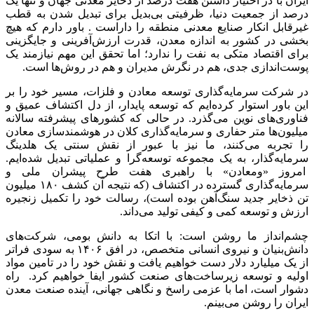
ایران با در اختیار داشتن هفت درصد از ذخایر معدنی جهان و تنها یک
درصد از جمعیت دنیا، ظرفیتی بی‌بدیل برای تبدیل شدن به قطب
غیرقابل انکار صنایع معدنی منطقه را داراست . باور دارم که هیچ
بخشی در کشور به اندازه معدن، قدرت ارزش‌آفرینی و جایگزینی
برای اقتصاد متکی به نفت را ندارد؛ اما تحقق این مهم نیازمند یک
پوست‌اندازی جدی، هم در نگرش مدیران و هم در روش‌ها است.
در شرکت سرمایه‌گذاری توسعه معادن و فلزات، مسیر خود را بر
این باور استوار کرده‌ایم که توسعه پایدار، از دل اکتشاف عمیق و
فناوری‌های نوین می‌گذرد. در حالی که کشورهای پیشرفته سالانه
میلیون‌ها متر حفاری و سرمایه‌گذاری کلان در هوشمندسازی معادن
را تجربه می‌کنند، ما نیز با عبور از نقش سنتی یک هلدینگ
سرمایه‌گذار، به یک مجموعه توسعه‌گرا و عملیاتی تبدیل شده‌ایم.
امروز «ومعادن» با راهبری هفت طرح پیشران ملی و
سرمایه‌گذاری گسترده در اکتشاف (که نتیجه آن کشف ۱۸۰ میلیون
تن ذخایر جدید سنگ‌آهن بوده است)، رسالت خود را تکمیل زنجیره
ارزش و توسعه کمی و کیفی تولید می‌داند.
چشم‌انداز ما روشن است: با اتکا به دانش بومی، شرکت‌های
دانش‌بنیان و نیروی انسانی متخصص، در افق ۱۴۰۶ به سودی فراتر
از یک میلیارد دلار دست خواهیم یافت و نقش خود را در تامین مواد
اولیه و توسعه زیرساخت‌های صنعت کشور ایفا خواهیم کرد. راه
دشوار است، اما با عزمی راسخ و نگاهی جهانی، آینده صنعت معدن
ایران را روشن می‌بینم.