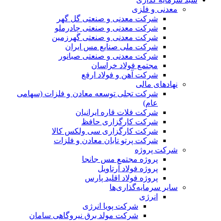
معدنی و فلزی
شرکت معدنی و صنعتی گل گهر
شرکت معدنی و صنعتی چادرملو
شرکت معدنی و صنعتی گهرزمین
شرکت ملی صنایع مس ایران
شرکت معدنی و صنعتی صبانور
مجتمع فولاد خراسان
شرکت آهن و فولاد ارفع
نهادهای مالی
شرکت تجلی توسعه معادن و فلزات (سهامی
عام)
شرکت فلات قاره ایرانیان
شرکت کارگزاری حافظ
شرکت کارگزاری سی ولکس کالا
شرکت پرتو تابان معادن و فلزات
شرکت پروژه
پروژه مجتمع مس جانجا
پروژه فولاد آرتاویل
پروژه فولاد اقلید پارس
سایر سرمایه‌گذاری‌ها
انرژی
شرکت پویا انرژی
شرکت مولد برق نیروگاهی سامان