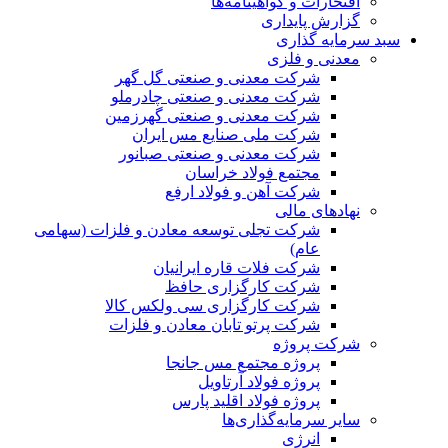
افتخارات و گواهینامه‌ها
گزارش پایداری
سبد سرمایه گذاری
معدنی و فلزی
شرکت معدنی و صنعتی گل گهر
شرکت معدنی و صنعتی چادرملو
شرکت معدنی و صنعتی گهرزمین
شرکت ملی صنایع مس ایران
شرکت معدنی و صنعتی صبانور
مجتمع فولاد خراسان
شرکت آهن و فولاد ارفع
نهادهای مالی
شرکت تجلی توسعه معادن و فلزات (سهامی
عام)
شرکت فلات قاره ایرانیان
شرکت کارگزاری حافظ
شرکت کارگزاری سی ولکس کالا
شرکت پرتو تابان معادن و فلزات
شرکت پروژه
پروژه مجتمع مس جانجا
پروژه فولاد آرتاویل
پروژه فولاد اقلید پارس
سایر سرمایه‌گذاری‌ها
انرژی