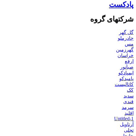
پادکست
شرکتهای گروه
گل گهر
چادرملو
مس
گهرزمین
خراسان
ارفع
صبانور
ایمپادکو
پامیدکو
کاتالیست
کک
سدید
قندی
سرمد
اقلید
Untitled-1
آرتاویل
تجلی
جانجا