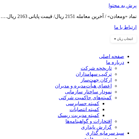
پرش به محتوا
نماد «ومعادن» / آخرین معامله 2151 ریال/ قیمت پایانی 2163 ریال……
ارتباط با ما
انتخاب زبان ▾
صفحه اصلی
درباره ما
تاریخچه شرکت
ترکیب سهامداران
ارکان جهت‌ساز
اعضای هیأت‌مدیره و مدیران
نمودار ساختار سازمانی
کمیته‌های حاکمیت شرکتی
کمیته حسابرسی
کمیته انتصابات
کمیته مدیریت ریسک
افتخارات و گواهینامه‌ها
گزارش پایداری
سبد سرمایه گذاری
معدنی و فلزی