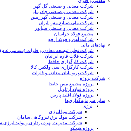
معدنی و فلزی
شرکت معدنی و صنعتی گل گهر
شرکت معدنی و صنعتی چادرملو
شرکت معدنی و صنعتی گهرزمین
شرکت ملی صنایع مس ایران
شرکت معدنی و صنعتی صبانور
مجتمع فولاد خراسان
شرکت آهن و فولاد ارفع
نهادهای مالی
شرکت تجلی توسعه معادن و فلزات (سهامی عام)
شرکت فلات قاره ایرانیان
شرکت کارگزاری حافظ
شرکت کارگزاری سی ولکس کالا
شرکت پرتو تابان معادن و فلزات
شرکت پروژه
پروژه مجتمع مس جانجا
پروژه فولاد آرتاویل
پروژه فولاد اقلید پارس
سایر سرمایه‌گذاری‌ها
انرژی
شرکت پویا انرژی
شرکت مولد برق نیروگاهی سامان
شرکت مدیریت بهره برداری و تولید انرژی 
پروژه هیمکو