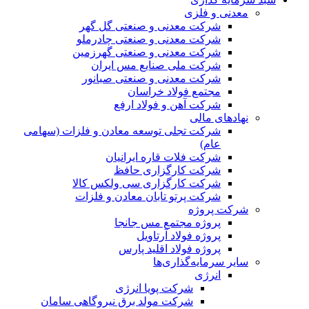
معدنی و فلزی
شرکت معدنی و صنعتی گل گهر
شرکت معدنی و صنعتی چادرملو
شرکت معدنی و صنعتی گهرزمین
شرکت ملی صنایع مس ایران
شرکت معدنی و صنعتی صبانور
مجتمع فولاد خراسان
شرکت آهن و فولاد ارفع
نهادهای مالی
شرکت تجلی توسعه معادن و فلزات (سهامی
عام)
شرکت فلات قاره ایرانیان
شرکت کارگزاری حافظ
شرکت کارگزاری سی ولکس کالا
شرکت پرتو تابان معادن و فلزات
شرکت پروژه
پروژه مجتمع مس جانجا
پروژه فولاد آرتاویل
پروژه فولاد اقلید پارس
سایر سرمایه‌گذاری‌ها
انرژی
شرکت پویا انرژی
شرکت مولد برق نیروگاهی سامان