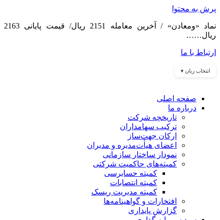
پرش به محتوا
نماد «ومعادن» / آخرین معامله 2151 ریال/ قیمت پایانی 2163
ریال……
ارتباط با ما
انتخاب زبان ▾
صفحه اصلی
درباره ما
تاریخچه شرکت
ترکیب سهامداران
ارکان جهت‌ساز
اعضای هیأت‌مدیره و مدیران
نمودار ساختار سازمانی
کمیته‌های حاکمیت شرکتی
کمیته حسابرسی
کمیته انتصابات
کمیته مدیریت ریسک
افتخارات و گواهینامه‌ها
گزارش پایداری
سبد سرمایه گذاری