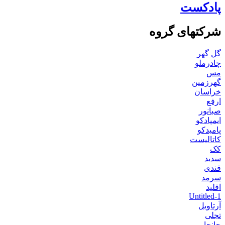
پادکست
شرکتهای گروه
گل گهر
چادرملو
مس
گهرزمین
خراسان
ارفع
صبانور
ایمپادکو
پامیدکو
کاتالیست
کک
سدید
قندی
سرمد
اقلید
Untitled-1
آرتاویل
تجلی
جانجا