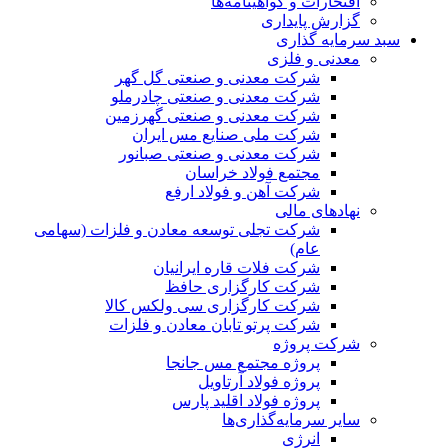
افتخارات و گواهینامه‌ها
گزارش پایداری
سبد سرمایه گذاری
معدنی و فلزی
شرکت معدنی و صنعتی گل گهر
شرکت معدنی و صنعتی چادرملو
شرکت معدنی و صنعتی گهرزمین
شرکت ملی صنایع مس ایران
شرکت معدنی و صنعتی صبانور
مجتمع فولاد خراسان
شرکت آهن و فولاد ارفع
نهادهای مالی
شرکت تجلی توسعه معادن و فلزات (سهامی
عام)
شرکت فلات قاره ایرانیان
شرکت کارگزاری حافظ
شرکت کارگزاری سی ولکس کالا
شرکت پرتو تابان معادن و فلزات
شرکت پروژه
پروژه مجتمع مس جانجا
پروژه فولاد آرتاویل
پروژه فولاد اقلید پارس
سایر سرمایه‌گذاری‌ها
انرژی