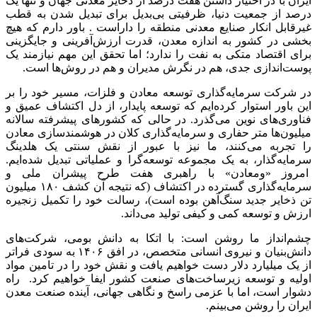
ایران با در اختیار داشتن هفت درصد از ذخایر معدنی جهان و تنها یک
درصد از جمعیت دنیا، ظرفیتی بی‌بدیل برای تبدیل شدن به قطب
غیرقابل انکار صنایع معدنی منطقه را داراست . باور دارم که هیچ
بخشی در کشور به اندازه معدن، قدرت ارزش‌آفرینی و جایگزینی
برای اقتصاد متکی به نفت را ندارد؛ اما تحقق این مهم نیازمند یک
پوست‌اندازی جدی، هم در نگرش مدیران و هم در روش‌ها است.
در شرکت سرمایه‌گذاری توسعه معادن و فلزات، مسیر خود را بر
این باور استوار کرده‌ایم که توسعه پایدار، از دل اکتشاف عمیق و
فناوری‌های نوین می‌گذرد. در حالی که کشورهای پیشرفته سالانه
میلیون‌ها متر حفاری و سرمایه‌گذاری کلان در هوشمندسازی معادن
را تجربه می‌کنند، ما نیز با عبور از نقش سنتی یک هلدینگ
سرمایه‌گذار، به یک مجموعه توسعه‌گرا و عملیاتی تبدیل شده‌ایم.
امروز «ومعادن» با راهبری هفت طرح پیشران ملی و
سرمایه‌گذاری گسترده در اکتشاف (که نتیجه آن کشف ۱۸۰ میلیون
تن ذخایر جدید سنگ‌آهن بوده است)، رسالت خود را تکمیل زنجیره
ارزش و توسعه کمی و کیفی تولید می‌داند.
چشم‌انداز ما روشن است: با اتکا به دانش بومی، شرکت‌های
دانش‌بنیان و نیروی انسانی متخصص، در افق ۱۴۰۶ به سودی فراتر
از یک میلیارد دلار دست خواهیم یافت و نقش خود را در تامین مواد
اولیه و توسعه زیرساخت‌های صنعت کشور ایفا خواهیم کرد. راه
دشوار است، اما با عزمی راسخ و نگاهی جهانی، آینده صنعت معدن
ایران را روشن می‌بینم.