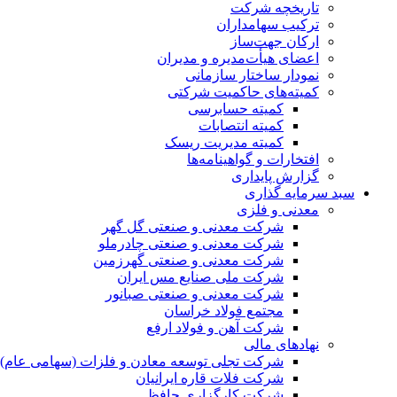
تاریخچه شرکت
ترکیب سهامداران
ارکان جهت‌ساز
اعضای هیأت‌مدیره و مدیران
نمودار ساختار سازمانی
کمیته‌های حاکمیت شرکتی
کمیته حسابرسی
کمیته انتصابات
کمیته مدیریت ریسک
افتخارات و گواهینامه‌ها
گزارش پایداری
سبد سرمایه گذاری
معدنی و فلزی
شرکت معدنی و صنعتی گل گهر
شرکت معدنی و صنعتی چادرملو
شرکت معدنی و صنعتی گهرزمین
شرکت ملی صنایع مس ایران
شرکت معدنی و صنعتی صبانور
مجتمع فولاد خراسان
شرکت آهن و فولاد ارفع
نهادهای مالی
شرکت تجلی توسعه معادن و فلزات (سهامی عام)
شرکت فلات قاره ایرانیان
شرکت کارگزاری حافظ