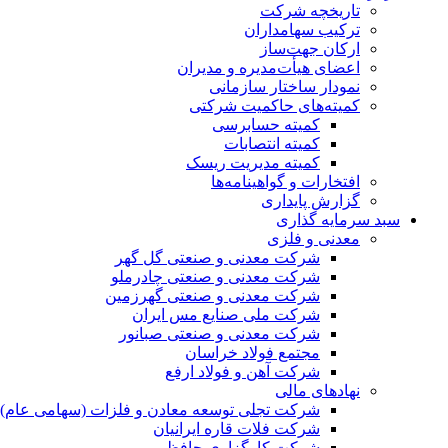
تاریخچه شرکت
ترکیب سهامداران
ارکان جهت‌ساز
اعضای هیأت‌مدیره و مدیران
نمودار ساختار سازمانی
کمیته‌های حاکمیت شرکتی
کمیته حسابرسی
کمیته انتصابات
کمیته مدیریت ریسک
افتخارات و گواهینامه‌ها
گزارش پایداری
سبد سرمایه گذاری
معدنی و فلزی
شرکت معدنی و صنعتی گل گهر
شرکت معدنی و صنعتی چادرملو
شرکت معدنی و صنعتی گهرزمین
شرکت ملی صنایع مس ایران
شرکت معدنی و صنعتی صبانور
مجتمع فولاد خراسان
شرکت آهن و فولاد ارفع
نهادهای مالی
شرکت تجلی توسعه معادن و فلزات (سهامی عام)
شرکت فلات قاره ایرانیان
شرکت کارگزاری حافظ