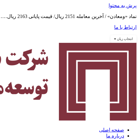
پرش به محتوا
نماد «ومعادن» / آخرین معامله 2151 ریال/ قیمت پایانی 2163 ریال……
ارتباط با ما
انتخاب زبان ▾
صفحه اصلی
درباره ما