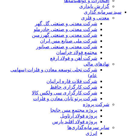
افتخارات و گواهینامه‌ها
گزارش پایداری
سبد سرمایه گذاری
معدنی و فلزی
شرکت معدنی و صنعتی گل گهر
شرکت معدنی و صنعتی چادرملو
شرکت معدنی و صنعتی گهرزمین
شرکت ملی صنایع مس ایران
شرکت معدنی و صنعتی صبانور
مجتمع فولاد خراسان
شرکت آهن و فولاد ارفع
نهادهای مالی
شرکت تجلی توسعه معادن و فلزات (سهامی
عام)
شرکت فلات قاره ایرانیان
شرکت کارگزاری حافظ
شرکت کارگزاری سی ولکس کالا
شرکت پرتو تابان معادن و فلزات
شرکت پروژه
پروژه مجتمع مس جانجا
پروژه فولاد آرتاویل
پروژه فولاد اقلید پارس
سایر سرمایه‌گذاری‌ها
انرژی