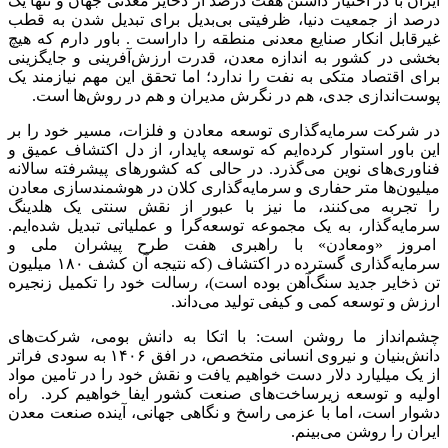
ایران با در اختیار داشتن هفت درصد از ذخایر معدنی جهان و تنها یک
درصد از جمعیت دنیا، ظرفیتی بی‌بدیل برای تبدیل شدن به قطب
غیرقابل انکار صنایع معدنی منطقه را داراست . باور دارم که هیچ
بخشی در کشور به اندازه معدن، قدرت ارزش‌آفرینی و جایگزینی
برای اقتصاد متکی به نفت را ندارد؛ اما تحقق این مهم نیازمند یک
پوست‌اندازی جدی، هم در نگرش مدیران و هم در روش‌ها است.
در شرکت سرمایه‌گذاری توسعه معادن و فلزات، مسیر خود را بر
این باور استوار کرده‌ایم که توسعه پایدار، از دل اکتشاف عمیق و
فناوری‌های نوین می‌گذرد. در حالی که کشورهای پیشرفته سالانه
میلیون‌ها متر حفاری و سرمایه‌گذاری کلان در هوشمندسازی معادن
را تجربه می‌کنند، ما نیز با عبور از نقش سنتی یک هلدینگ
سرمایه‌گذار، به یک مجموعه توسعه‌گرا و عملیاتی تبدیل شده‌ایم.
امروز «ومعادن» با راهبری هفت طرح پیشران ملی و
سرمایه‌گذاری گسترده در اکتشاف (که نتیجه آن کشف ۱۸۰ میلیون
تن ذخایر جدید سنگ‌آهن بوده است)، رسالت خود را تکمیل زنجیره
ارزش و توسعه کمی و کیفی تولید می‌داند.
چشم‌انداز ما روشن است: با اتکا به دانش بومی، شرکت‌های
دانش‌بنیان و نیروی انسانی متخصص، در افق ۱۴۰۶ به سودی فراتر
از یک میلیارد دلار دست خواهیم یافت و نقش خود را در تامین مواد
اولیه و توسعه زیرساخت‌های صنعت کشور ایفا خواهیم کرد. راه
دشوار است، اما با عزمی راسخ و نگاهی جهانی، آینده صنعت معدن
ایران را روشن می‌بینم.