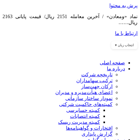
پرش به محتوا
نماد «ومعادن» / آخرین معامله 2151 ریال/ قیمت پایانی 2163
ریال……
ارتباط با ما
انتخاب زبان ▾
صفحه اصلی
درباره ما
تاریخچه شرکت
ترکیب سهامداران
ارکان جهت‌ساز
اعضای هیأت‌مدیره و مدیران
نمودار ساختار سازمانی
کمیته‌های حاکمیت شرکتی
کمیته حسابرسی
کمیته انتصابات
کمیته مدیریت ریسک
افتخارات و گواهینامه‌ها
گزارش پایداری
سبد سرمایه گذاری