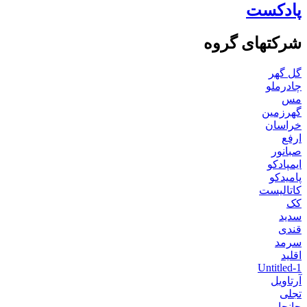
پادکست
شرکتهای گروه
گل گهر
چادرملو
مس
گهرزمین
خراسان
ارفع
صبانور
ایمپادکو
پامیدکو
کاتالیست
کک
سدید
قندی
سرمد
اقلید
Untitled-1
آرتاویل
تجلی
جانجا