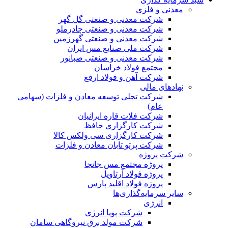
معدنی و فلزی
شرکت معدنی و صنعتی گل گهر
شرکت معدنی و صنعتی چادرملو
شرکت معدنی و صنعتی گهرزمین
شرکت ملی صنایع مس ایران
شرکت معدنی و صنعتی صبانور
مجتمع فولاد خراسان
شرکت آهن و فولاد ارفع
نهادهای مالی
شرکت تجلی توسعه معادن و فلزات (سهامی
عام)
شرکت فلات قاره ایرانیان
شرکت کارگزاری حافظ
شرکت کارگزاری سی ولکس کالا
شرکت پرتو تابان معادن و فلزات
شرکت پروژه
پروژه مجتمع مس جانجا
پروژه فولاد آرتاویل
پروژه فولاد اقلید پارس
سایر سرمایه‌گذاری‌ها
انرژی
شرکت پویا انرژی
شرکت مولد برق نیروگاهی سامان