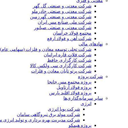
معدنی و فلزی
شرکت معدنی و صنعتی گل گهر
شرکت معدنی و صنعتی چادرملو
شرکت معدنی و صنعتی گهرزمین
شرکت ملی صنایع مس ایران
شرکت معدنی و صنعتی صبانور
مجتمع فولاد خراسان
شرکت آهن و فولاد ارفع
نهادهای مالی
شرکت تجلی توسعه معادن و فلزات (سهامی عام)
شرکت فلات قاره ایرانیان
شرکت کارگزاری حافظ
شرکت کارگزاری سی ولکس کالا
شرکت پرتو تابان معادن و فلزات
شرکت پروژه
پروژه مجتمع مس جانجا
پروژه فولاد آرتاویل
پروژه فولاد اقلید پارس
سایر سرمایه‌گذاری‌ها
انرژی
شرکت پویا انرژی
شرکت مولد برق نیروگاهی سامان
شرکت مدیریت بهره برداری و تولید انرژی 
پروژه هیمکو