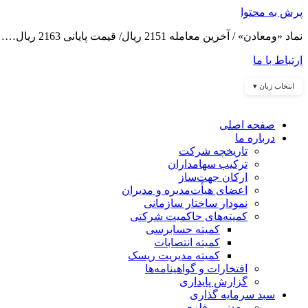
پرش به محتوا
نماد «ومعادن» / آخرین معامله 2151 ریال/ قیمت پایانی 2163 ریال……
ارتباط با ما
انتخاب زبان ▾
صفحه اصلی
درباره ما
تاریخچه شرکت
ترکیب سهامداران
ارکان جهت‌ساز
اعضای هیأت‌مدیره و مدیران
نمودار ساختار سازمانی
کمیته‌های حاکمیت شرکتی
کمیته حسابرسی
کمیته انتصابات
کمیته مدیریت ریسک
افتخارات و گواهینامه‌ها
گزارش پایداری
سبد سرمایه گذاری
معدنی و فلزی