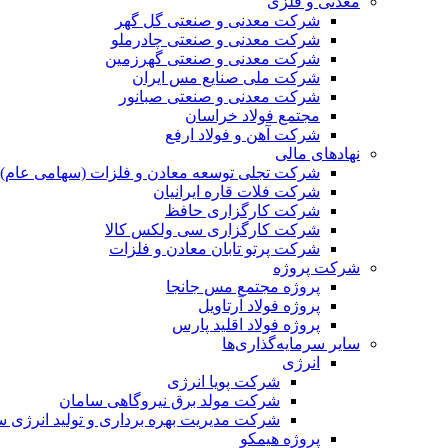
معدنی و فلزی
شرکت معدنی و صنعتی گل گهر
شرکت معدنی و صنعتی چادرملو
شرکت معدنی و صنعتی گهرزمین
شرکت ملی صنایع مس ایران
شرکت معدنی و صنعتی صبانور
مجتمع فولاد خراسان
شرکت آهن و فولاد ارفع
نهادهای مالی
شرکت تجلی توسعه معادن و فلزات (سهامی عام)
شرکت فلات قاره ایرانیان
شرکت کارگزاری حافظ
شرکت کارگزاری سی ولکس کالا
شرکت پرتو تابان معادن و فلزات
شرکت پروژه
پروژه مجتمع مس جانجا
پروژه فولاد آرتاویل
پروژه فولاد اقلید پارس
سایر سرمایه‌گذاری‌ها
انرژی
شرکت پویا انرژی
شرکت مولد برق نیروگاهی سامان
شرکت مدیریت بهره برداری و تولید انرژی 
پروژه هیمکو