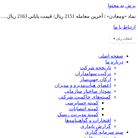
پرش به محتوا
نماد «ومعادن» / آخرین معامله 2151 ریال/ قیمت پایانی 2163 ریال……
ارتباط با ما
انتخاب زبان ▾
صفحه اصلی
درباره ما
تاریخچه شرکت
ترکیب سهامداران
ارکان جهت‌ساز
اعضای هیأت‌مدیره و مدیران
نمودار ساختار سازمانی
کمیته‌های حاکمیت شرکتی
کمیته حسابرسی
کمیته انتصابات
کمیته مدیریت ریسک
افتخارات و گواهینامه‌ها
گزارش پایداری
سبد سرمایه گذاری
معدنی و فلزی