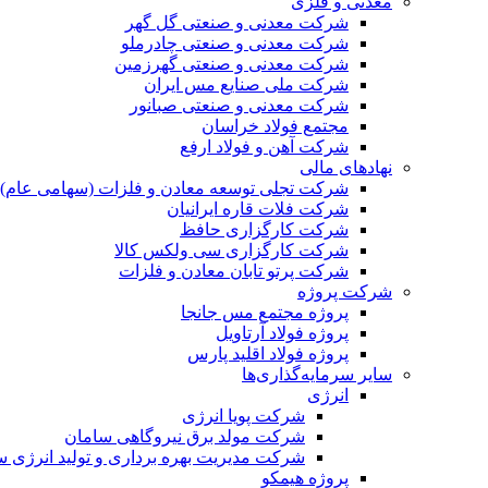
معدنی و فلزی
شرکت معدنی و صنعتی گل گهر
شرکت معدنی و صنعتی چادرملو
شرکت معدنی و صنعتی گهرزمین
شرکت ملی صنایع مس ایران
شرکت معدنی و صنعتی صبانور
مجتمع فولاد خراسان
شرکت آهن و فولاد ارفع
نهادهای مالی
شرکت تجلی توسعه معادن و فلزات (سهامی عام)
شرکت فلات قاره ایرانیان
شرکت کارگزاری حافظ
شرکت کارگزاری سی ولکس کالا
شرکت پرتو تابان معادن و فلزات
شرکت پروژه
پروژه مجتمع مس جانجا
پروژه فولاد آرتاویل
پروژه فولاد اقلید پارس
سایر سرمایه‌گذاری‌ها
انرژی
شرکت پویا انرژی
شرکت مولد برق نیروگاهی سامان
شرکت مدیریت بهره برداری و تولید انرژی 
پروژه هیمکو