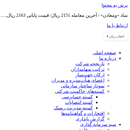
پرش به محتوا
نماد «ومعادن» / آخرین معامله 2151 ریال/ قیمت پایانی 2163 ریال……
ارتباط با ما
انتخاب زبان ▾
صفحه اصلی
درباره ما
تاریخچه شرکت
ترکیب سهامداران
ارکان جهت‌ساز
اعضای هیأت‌مدیره و مدیران
نمودار ساختار سازمانی
کمیته‌های حاکمیت شرکتی
کمیته حسابرسی
کمیته انتصابات
کمیته مدیریت ریسک
افتخارات و گواهینامه‌ها
گزارش پایداری
سبد سرمایه گذاری
معدنی و فلزی