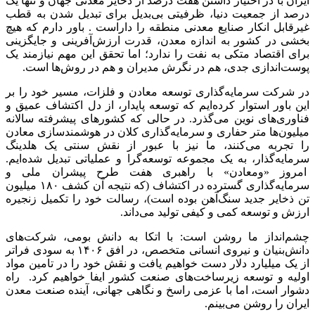
ایران با در اختیار داشتن هفت درصد از ذخایر معدنی جهان و تنها یک
درصد از جمعیت دنیا، ظرفیتی بی‌بدیل برای تبدیل شدن به قطب
غیرقابل انکار صنایع معدنی منطقه را داراست . باور دارم که هیچ
بخشی در کشور به اندازه معدن، قدرت ارزش‌آفرینی و جایگزینی
برای اقتصاد متکی به نفت را ندارد؛ اما تحقق این مهم نیازمند یک
پوست‌اندازی جدی، هم در نگرش مدیران و هم در روش‌ها است.
در شرکت سرمایه‌گذاری توسعه معادن و فلزات، مسیر خود را بر
این باور استوار کرده‌ایم که توسعه پایدار، از دل اکتشاف عمیق و
فناوری‌های نوین می‌گذرد. در حالی که کشورهای پیشرفته سالانه
میلیون‌ها متر حفاری و سرمایه‌گذاری کلان در هوشمندسازی معادن
را تجربه می‌کنند، ما نیز با عبور از نقش سنتی یک هلدینگ
سرمایه‌گذار، به یک مجموعه توسعه‌گرا و عملیاتی تبدیل شده‌ایم.
امروز «ومعادن» با راهبری هفت طرح پیشران ملی و
سرمایه‌گذاری گسترده در اکتشاف (که نتیجه آن کشف ۱۸۰ میلیون
تن ذخایر جدید سنگ‌آهن بوده است)، رسالت خود را تکمیل زنجیره
ارزش و توسعه کمی و کیفی تولید می‌داند.
چشم‌انداز ما روشن است: با اتکا به دانش بومی، شرکت‌های
دانش‌بنیان و نیروی انسانی متخصص، در افق ۱۴۰۶ به سودی فراتر
از یک میلیارد دلار دست خواهیم یافت و نقش خود را در تامین مواد
اولیه و توسعه زیرساخت‌های صنعت کشور ایفا خواهیم کرد. راه
دشوار است، اما با عزمی راسخ و نگاهی جهانی، آینده صنعت معدن
ایران را روشن می‌بینم.