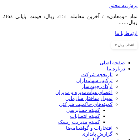
پرش به محتوا
نماد «ومعادن» / آخرین معامله 2151 ریال/ قیمت پایانی 2163
ریال……
ارتباط با ما
انتخاب زبان ▾
صفحه اصلی
درباره ما
تاریخچه شرکت
ترکیب سهامداران
ارکان جهت‌ساز
اعضای هیأت‌مدیره و مدیران
نمودار ساختار سازمانی
کمیته‌های حاکمیت شرکتی
کمیته حسابرسی
کمیته انتصابات
کمیته مدیریت ریسک
افتخارات و گواهینامه‌ها
گزارش پایداری
سبد سرمایه گذاری