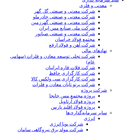
معدنی و فلزی
شرکت معدنی و صنعتی گل گهر
شرکت معدنی و صنعتی چادرملو
شرکت معدنی و صنعتی گهرزمین
شرکت ملی صنایع مس ایران
شرکت معدنی و صنعتی صبانور
مجتمع فولاد خراسان
شرکت آهن و فولاد ارفع
نهادهای مالی
شرکت تجلی توسعه معادن و فلزات (سهامی
عام)
شرکت فلات قاره ایرانیان
شرکت کارگزاری حافظ
شرکت کارگزاری سی ولکس کالا
شرکت پرتو تابان معادن و فلزات
شرکت پروژه
پروژه مجتمع مس جانجا
پروژه فولاد آرتاویل
پروژه فولاد اقلید پارس
سایر سرمایه‌گذاری‌ها
انرژی
شرکت پویا انرژی
شرکت مولد برق نیروگاهی سامان