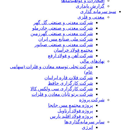
افتخارات و گواهینامه‌ها
گزارش پایداری
سبد سرمایه گذاری
معدنی و فلزی
شرکت معدنی و صنعتی گل گهر
شرکت معدنی و صنعتی چادرملو
شرکت معدنی و صنعتی گهرزمین
شرکت ملی صنایع مس ایران
شرکت معدنی و صنعتی صبانور
مجتمع فولاد خراسان
شرکت آهن و فولاد ارفع
نهادهای مالی
شرکت تجلی توسعه معادن و فلزات (سهامی
عام)
شرکت فلات قاره ایرانیان
شرکت کارگزاری حافظ
شرکت کارگزاری سی ولکس کالا
شرکت پرتو تابان معادن و فلزات
شرکت پروژه
پروژه مجتمع مس جانجا
پروژه فولاد آرتاویل
پروژه فولاد اقلید پارس
سایر سرمایه‌گذاری‌ها
انرژی