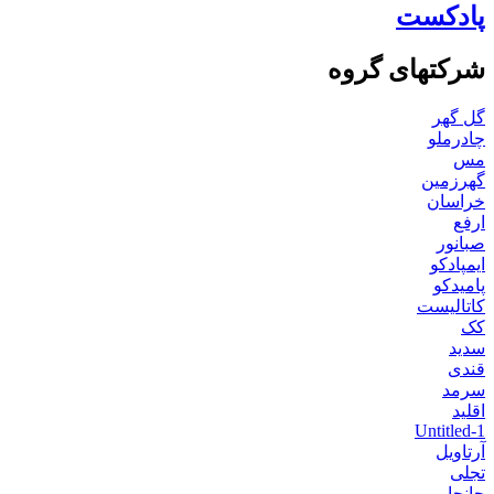
پادکست
شرکتهای گروه
گل گهر
چادرملو
مس
گهرزمین
خراسان
ارفع
صبانور
ایمپادکو
پامیدکو
کاتالیست
کک
سدید
قندی
سرمد
اقلید
Untitled-1
آرتاویل
تجلی
جانجا