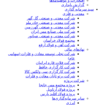
افتخارات و گواهینامه‌ها
گزارش پایداری
سبد سرمایه گذاری
معدنی و فلزی
شرکت معدنی و صنعتی گل گهر
شرکت معدنی و صنعتی چادرملو
شرکت معدنی و صنعتی گهرزمین
شرکت ملی صنایع مس ایران
شرکت معدنی و صنعتی صبانور
مجتمع فولاد خراسان
شرکت آهن و فولاد ارفع
نهادهای مالی
شرکت تجلی توسعه معادن و فلزات (سهامی
عام)
شرکت فلات قاره ایرانیان
شرکت کارگزاری حافظ
شرکت کارگزاری سی ولکس کالا
شرکت پرتو تابان معادن و فلزات
شرکت پروژه
پروژه مجتمع مس جانجا
پروژه فولاد آرتاویل
پروژه فولاد اقلید پارس
سایر سرمایه‌گذاری‌ها
انرژی