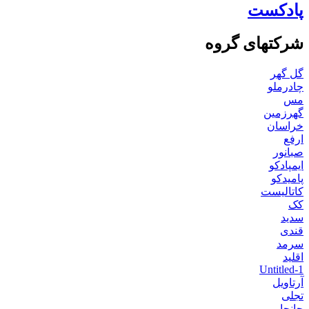
پادکست
شرکتهای گروه
گل گهر
چادرملو
مس
گهرزمین
خراسان
ارفع
صبانور
ایمپادکو
پامیدکو
کاتالیست
کک
سدید
قندی
سرمد
اقلید
Untitled-1
آرتاویل
تجلی
جانجا