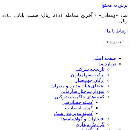
پرش به محتوا
نماد «ومعادن» / آخرین معامله 2151 ریال/ قیمت پایانی 2163
ریال……
ارتباط با ما
انتخاب زبان ▾
صفحه اصلی
درباره ما
تاریخچه شرکت
ترکیب سهامداران
ارکان جهت‌ساز
اعضای هیأت‌مدیره و مدیران
نمودار ساختار سازمانی
کمیته‌های حاکمیت شرکتی
کمیته حسابرسی
کمیته انتصابات
کمیته مدیریت ریسک
افتخارات و گواهینامه‌ها
گزارش پایداری
سبد سرمایه گذاری