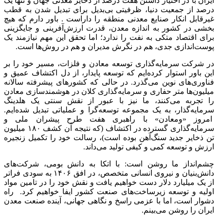
ایران با در اختیار داشتن هفت درصد از ذخایر معدنی جهان و تنها یک
درصد از جمعیت دنیا، ظرفیتی بی‌بدیل برای تبدیل شدن به قطب
غیرقابل انکار صنایع معدنی منطقه را داراست . باور دارم که هیچ
بخشی در کشور به اندازه معدن، قدرت ارزش‌آفرینی و جایگزینی
برای اقتصاد متکی به نفت را ندارد؛ اما تحقق این مهم نیازمند یک
پوست‌اندازی جدی، هم در نگرش مدیران و هم در روش‌ها است.
در شرکت سرمایه‌گذاری توسعه معادن و فلزات، مسیر خود را بر
این باور استوار کرده‌ایم که توسعه پایدار، از دل اکتشاف عمیق و
فناوری‌های نوین می‌گذرد. در حالی که کشورهای پیشرفته سالانه
میلیون‌ها متر حفاری و سرمایه‌گذاری کلان در هوشمندسازی معادن
را تجربه می‌کنند، ما نیز با عبور از نقش سنتی یک هلدینگ
سرمایه‌گذار، به یک مجموعه توسعه‌گرا و عملیاتی تبدیل شده‌ایم.
امروز «ومعادن» با راهبری هفت طرح پیشران ملی و
سرمایه‌گذاری گسترده در اکتشاف (که نتیجه آن کشف ۱۸۰ میلیون
تن ذخایر جدید سنگ‌آهن بوده است)، رسالت خود را تکمیل زنجیره
ارزش و توسعه کمی و کیفی تولید می‌داند.
چشم‌انداز ما روشن است: با اتکا به دانش بومی، شرکت‌های
دانش‌بنیان و نیروی انسانی متخصص، در افق ۱۴۰۶ به سودی فراتر
از یک میلیارد دلار دست خواهیم یافت و نقش خود را در تامین مواد
اولیه و توسعه زیرساخت‌های صنعت کشور ایفا خواهیم کرد. راه
دشوار است، اما با عزمی راسخ و نگاهی جهانی، آینده صنعت معدن
ایران را روشن می‌بینم.