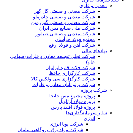
معدنی و فلزی
شرکت معدنی و صنعتی گل گهر
شرکت معدنی و صنعتی چادرملو
شرکت معدنی و صنعتی گهرزمین
شرکت ملی صنایع مس ایران
شرکت معدنی و صنعتی صبانور
مجتمع فولاد خراسان
شرکت آهن و فولاد ارفع
نهادهای مالی
شرکت تجلی توسعه معادن و فلزات (سهامی
عام)
شرکت فلات قاره ایرانیان
شرکت کارگزاری حافظ
شرکت کارگزاری سی ولکس کالا
شرکت پرتو تابان معادن و فلزات
شرکت پروژه
پروژه مجتمع مس جانجا
پروژه فولاد آرتاویل
پروژه فولاد اقلید پارس
سایر سرمایه‌گذاری‌ها
انرژی
شرکت پویا انرژی
شرکت مولد برق نیروگاهی سامان