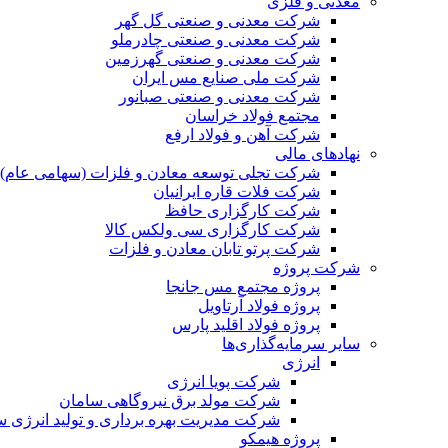
معدنی و فلزی
شرکت معدنی و صنعتی گل گهر
شرکت معدنی و صنعتی چادرملو
شرکت معدنی و صنعتی گهرزمین
شرکت ملی صنایع مس ایران
شرکت معدنی و صنعتی صبانور
مجتمع فولاد خراسان
شرکت آهن و فولاد ارفع
نهادهای مالی
شرکت تجلی توسعه معادن و فلزات (سهامی عام)
شرکت فلات قاره ایرانیان
شرکت کارگزاری حافظ
شرکت کارگزاری سی ولکس کالا
شرکت پرتو تابان معادن و فلزات
شرکت پروژه
پروژه مجتمع مس جانجا
پروژه فولاد آرتاویل
پروژه فولاد اقلید پارس
سایر سرمایه‌گذاری‌ها
انرژی
شرکت پویا انرژی
شرکت مولد برق نیروگاهی سامان
شرکت مدیریت بهره برداری و تولید انرژی 
پروژه هیمکو