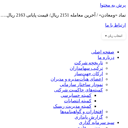
پرش به محتوا
نماد «ومعادن» / آخرین معامله 2151 ریال/ قیمت پایانی 2163 ریال……
ارتباط با ما
انتخاب زبان ▾
صفحه اصلی
درباره ما
تاریخچه شرکت
ترکیب سهامداران
ارکان جهت‌ساز
اعضای هیأت‌مدیره و مدیران
نمودار ساختار سازمانی
کمیته‌های حاکمیت شرکتی
کمیته حسابرسی
کمیته انتصابات
کمیته مدیریت ریسک
افتخارات و گواهینامه‌ها
گزارش پایداری
سبد سرمایه گذاری
معدنی و فلزی