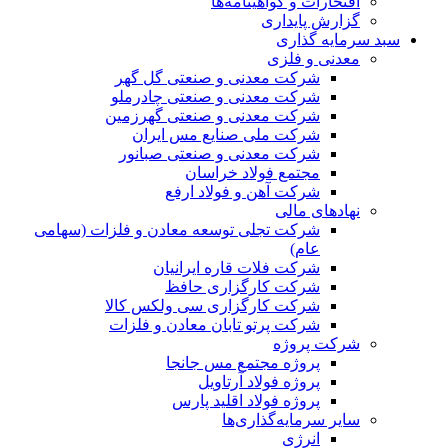
افتخارات و گواهینامه‌ها
گزارش پایداری
سبد سرمایه گذاری
معدنی و فلزی
شرکت معدنی و صنعتی گل گهر
شرکت معدنی و صنعتی چادرملو
شرکت معدنی و صنعتی گهرزمین
شرکت ملی صنایع مس ایران
شرکت معدنی و صنعتی صبانور
مجتمع فولاد خراسان
شرکت آهن و فولاد ارفع
نهادهای مالی
شرکت تجلی توسعه معادن و فلزات (سهامی
عام)
شرکت فلات قاره ایرانیان
شرکت کارگزاری حافظ
شرکت کارگزاری سی ولکس کالا
شرکت پرتو تابان معادن و فلزات
شرکت پروژه
پروژه مجتمع مس جانجا
پروژه فولاد آرتاویل
پروژه فولاد اقلید پارس
سایر سرمایه‌گذاری‌ها
انرژی