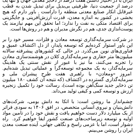
ایران با در اختیار داشتن هفت درصد از ذخایر معدنی جهان و تنها یک
درصد از جمعیت دنیا، ظرفیتی بی‌بدیل برای تبدیل شدن به قطب
غیرقابل انکار صنایع معدنی منطقه را داراست . باور دارم که هیچ
بخشی در کشور به اندازه معدن، قدرت ارزش‌آفرینی و جایگزینی
برای اقتصاد متکی به نفت را ندارد؛ اما تحقق این مهم نیازمند یک
پوست‌اندازی جدی، هم در نگرش مدیران و هم در روش‌ها است.
در شرکت سرمایه‌گذاری توسعه معادن و فلزات، مسیر خود را بر
این باور استوار کرده‌ایم که توسعه پایدار، از دل اکتشاف عمیق و
فناوری‌های نوین می‌گذرد. در حالی که کشورهای پیشرفته سالانه
میلیون‌ها متر حفاری و سرمایه‌گذاری کلان در هوشمندسازی معادن
را تجربه می‌کنند، ما نیز با عبور از نقش سنتی یک هلدینگ
سرمایه‌گذار، به یک مجموعه توسعه‌گرا و عملیاتی تبدیل شده‌ایم.
امروز «ومعادن» با راهبری هفت طرح پیشران ملی و
سرمایه‌گذاری گسترده در اکتشاف (که نتیجه آن کشف ۱۸۰ میلیون
تن ذخایر جدید سنگ‌آهن بوده است)، رسالت خود را تکمیل زنجیره
ارزش و توسعه کمی و کیفی تولید می‌داند.
چشم‌انداز ما روشن است: با اتکا به دانش بومی، شرکت‌های
دانش‌بنیان و نیروی انسانی متخصص، در افق ۱۴۰۶ به سودی فراتر
از یک میلیارد دلار دست خواهیم یافت و نقش خود را در تامین مواد
اولیه و توسعه زیرساخت‌های صنعت کشور ایفا خواهیم کرد. راه
دشوار است، اما با عزمی راسخ و نگاهی جهانی، آینده صنعت معدن
ایران را روشن می‌بینم.