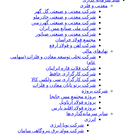
معدنی و فلزی
شرکت معدنی و صنعتی گل گهر
شرکت معدنی و صنعتی چادرملو
شرکت معدنی و صنعتی گهرزمین
شرکت ملی صنایع مس ایران
شرکت معدنی و صنعتی صبانور
مجتمع فولاد خراسان
شرکت آهن و فولاد ارفع
نهادهای مالی
شرکت تجلی توسعه معادن و فلزات (سهامی
عام)
شرکت فلات قاره ایرانیان
شرکت کارگزاری حافظ
شرکت کارگزاری سی ولکس کالا
شرکت پرتو تابان معادن و فلزات
شرکت پروژه
پروژه مجتمع مس جانجا
پروژه فولاد آرتاویل
پروژه فولاد اقلید پارس
سایر سرمایه‌گذاری‌ها
انرژی
شرکت پویا انرژی
شرکت مولد برق نیروگاهی سامان