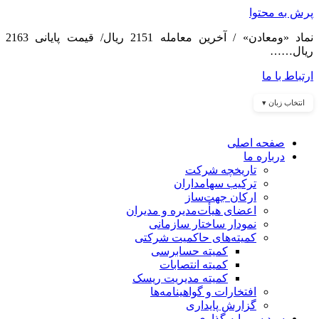
پرش به محتوا
نماد «ومعادن» / آخرین معامله 2151 ریال/ قیمت پایانی 2163
ریال……
ارتباط با ما
انتخاب زبان ▾
صفحه اصلی
درباره ما
تاریخچه شرکت
ترکیب سهامداران
ارکان جهت‌ساز
اعضای هیأت‌مدیره و مدیران
نمودار ساختار سازمانی
کمیته‌های حاکمیت شرکتی
کمیته حسابرسی
کمیته انتصابات
کمیته مدیریت ریسک
افتخارات و گواهینامه‌ها
گزارش پایداری
سبد سرمایه گذاری