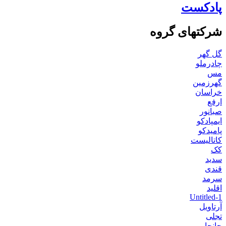
پادکست
شرکتهای گروه
گل گهر
چادرملو
مس
گهرزمین
خراسان
ارفع
صبانور
ایمپادکو
پامیدکو
کاتالیست
کک
سدید
قندی
سرمد
اقلید
Untitled-1
آرتاویل
تجلی
جانجا