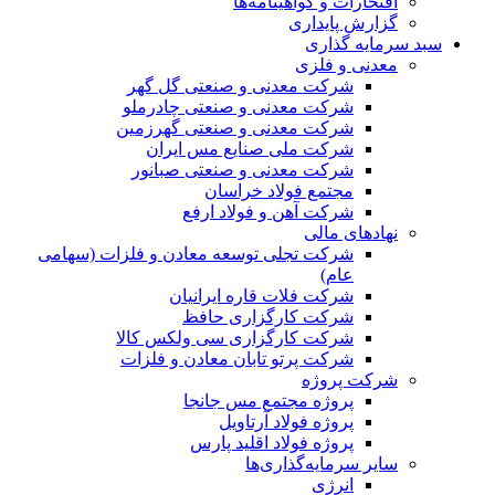
افتخارات و گواهینامه‌ها
گزارش پایداری
سبد سرمایه گذاری
معدنی و فلزی
شرکت معدنی و صنعتی گل گهر
شرکت معدنی و صنعتی چادرملو
شرکت معدنی و صنعتی گهرزمین
شرکت ملی صنایع مس ایران
شرکت معدنی و صنعتی صبانور
مجتمع فولاد خراسان
شرکت آهن و فولاد ارفع
نهادهای مالی
شرکت تجلی توسعه معادن و فلزات (سهامی
عام)
شرکت فلات قاره ایرانیان
شرکت کارگزاری حافظ
شرکت کارگزاری سی ولکس کالا
شرکت پرتو تابان معادن و فلزات
شرکت پروژه
پروژه مجتمع مس جانجا
پروژه فولاد آرتاویل
پروژه فولاد اقلید پارس
سایر سرمایه‌گذاری‌ها
انرژی