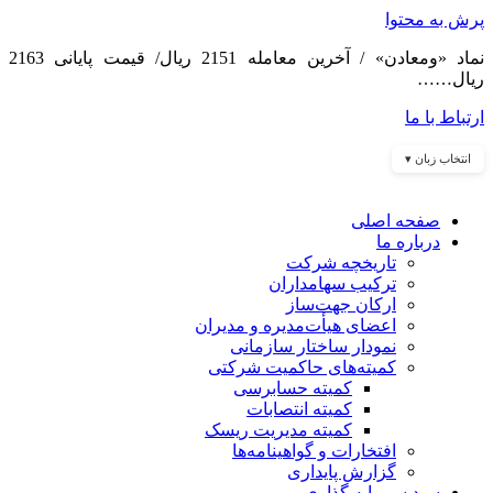
پرش به محتوا
نماد «ومعادن» / آخرین معامله 2151 ریال/ قیمت پایانی 2163
ریال……
ارتباط با ما
انتخاب زبان ▾
صفحه اصلی
درباره ما
تاریخچه شرکت
ترکیب سهامداران
ارکان جهت‌ساز
اعضای هیأت‌مدیره و مدیران
نمودار ساختار سازمانی
کمیته‌های حاکمیت شرکتی
کمیته حسابرسی
کمیته انتصابات
کمیته مدیریت ریسک
افتخارات و گواهینامه‌ها
گزارش پایداری
سبد سرمایه گذاری