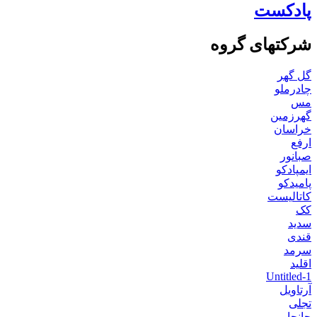
پادکست
شرکتهای گروه
گل گهر
چادرملو
مس
گهرزمین
خراسان
ارفع
صبانور
ایمپادکو
پامیدکو
کاتالیست
کک
سدید
قندی
سرمد
اقلید
Untitled-1
آرتاویل
تجلی
جانجا