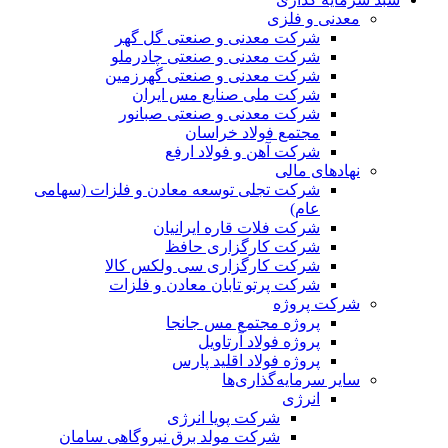
معدنی و فلزی
شرکت معدنی و صنعتی گل گهر
شرکت معدنی و صنعتی چادرملو
شرکت معدنی و صنعتی گهرزمین
شرکت ملی صنایع مس ایران
شرکت معدنی و صنعتی صبانور
مجتمع فولاد خراسان
شرکت آهن و فولاد ارفع
نهادهای مالی
شرکت تجلی توسعه معادن و فلزات (سهامی
عام)
شرکت فلات قاره ایرانیان
شرکت کارگزاری حافظ
شرکت کارگزاری سی ولکس کالا
شرکت پرتو تابان معادن و فلزات
شرکت پروژه
پروژه مجتمع مس جانجا
پروژه فولاد آرتاویل
پروژه فولاد اقلید پارس
سایر سرمایه‌گذاری‌ها
انرژی
شرکت پویا انرژی
شرکت مولد برق نیروگاهی سامان