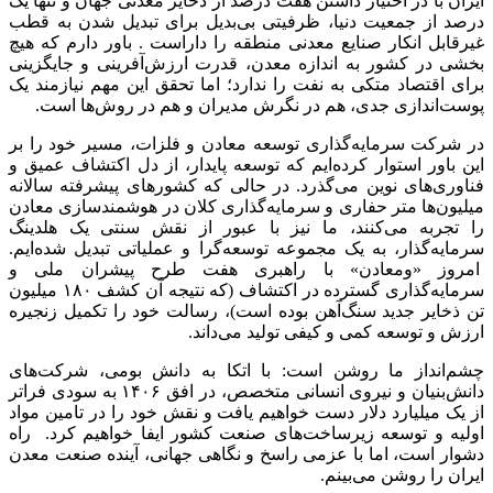
ایران با در اختیار داشتن هفت درصد از ذخایر معدنی جهان و تنها یک
درصد از جمعیت دنیا، ظرفیتی بی‌بدیل برای تبدیل شدن به قطب
غیرقابل انکار صنایع معدنی منطقه را داراست . باور دارم که هیچ
بخشی در کشور به اندازه معدن، قدرت ارزش‌آفرینی و جایگزینی
برای اقتصاد متکی به نفت را ندارد؛ اما تحقق این مهم نیازمند یک
پوست‌اندازی جدی، هم در نگرش مدیران و هم در روش‌ها است.
در شرکت سرمایه‌گذاری توسعه معادن و فلزات، مسیر خود را بر
این باور استوار کرده‌ایم که توسعه پایدار، از دل اکتشاف عمیق و
فناوری‌های نوین می‌گذرد. در حالی که کشورهای پیشرفته سالانه
میلیون‌ها متر حفاری و سرمایه‌گذاری کلان در هوشمندسازی معادن
را تجربه می‌کنند، ما نیز با عبور از نقش سنتی یک هلدینگ
سرمایه‌گذار، به یک مجموعه توسعه‌گرا و عملیاتی تبدیل شده‌ایم.
امروز «ومعادن» با راهبری هفت طرح پیشران ملی و
سرمایه‌گذاری گسترده در اکتشاف (که نتیجه آن کشف ۱۸۰ میلیون
تن ذخایر جدید سنگ‌آهن بوده است)، رسالت خود را تکمیل زنجیره
ارزش و توسعه کمی و کیفی تولید می‌داند.
چشم‌انداز ما روشن است: با اتکا به دانش بومی، شرکت‌های
دانش‌بنیان و نیروی انسانی متخصص، در افق ۱۴۰۶ به سودی فراتر
از یک میلیارد دلار دست خواهیم یافت و نقش خود را در تامین مواد
اولیه و توسعه زیرساخت‌های صنعت کشور ایفا خواهیم کرد. راه
دشوار است، اما با عزمی راسخ و نگاهی جهانی، آینده صنعت معدن
ایران را روشن می‌بینم.