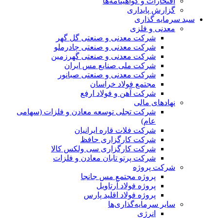
افتخارات و گواهینامه‌ها
گزارش پایداری
سبد سرمایه گذاری
معدنی و فلزی
شرکت معدنی و صنعتی گل گهر
شرکت معدنی و صنعتی چادرملو
شرکت معدنی و صنعتی گهرزمین
شرکت ملی صنایع مس ایران
شرکت معدنی و صنعتی صبانور
مجتمع فولاد خراسان
شرکت آهن و فولاد ارفع
نهادهای مالی
شرکت تجلی توسعه معادن و فلزات (سهامی
عام)
شرکت فلات قاره ایرانیان
شرکت کارگزاری حافظ
شرکت کارگزاری سی ولکس کالا
شرکت پرتو تابان معادن و فلزات
شرکت پروژه
پروژه مجتمع مس جانجا
پروژه فولاد آرتاویل
پروژه فولاد اقلید پارس
سایر سرمایه‌گذاری‌ها
انرژی