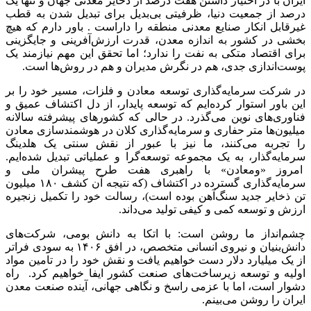
ایران با در اختیار داشتن هفت درصد از ذخایر معدنی جهان و تنها یک
درصد از جمعیت دنیا، ظرفیتی بی‌بدیل برای تبدیل شدن به قطب
غیرقابل انکار صنایع معدنی منطقه را داراست . باور دارم که هیچ
بخشی در کشور به اندازه معدن، قدرت ارزش‌آفرینی و جایگزینی
برای اقتصاد متکی به نفت را ندارد؛ اما تحقق این مهم نیازمند یک
پوست‌اندازی جدی، هم در نگرش مدیران و هم در روش‌ها است.
در شرکت سرمایه‌گذاری توسعه معادن و فلزات، مسیر خود را بر
این باور استوار کرده‌ایم که توسعه پایدار، از دل اکتشاف عمیق و
فناوری‌های نوین می‌گذرد. در حالی که کشورهای پیشرفته سالانه
میلیون‌ها متر حفاری و سرمایه‌گذاری کلان در هوشمندسازی معادن
را تجربه می‌کنند، ما نیز با عبور از نقش سنتی یک هلدینگ
سرمایه‌گذار، به یک مجموعه توسعه‌گرا و عملیاتی تبدیل شده‌ایم.
امروز «ومعادن» با راهبری هفت طرح پیشران ملی و
سرمایه‌گذاری گسترده در اکتشاف (که نتیجه آن کشف ۱۸۰ میلیون
تن ذخایر جدید سنگ‌آهن بوده است)، رسالت خود را تکمیل زنجیره
ارزش و توسعه کمی و کیفی تولید می‌داند.
چشم‌انداز ما روشن است: با اتکا به دانش بومی، شرکت‌های
دانش‌بنیان و نیروی انسانی متخصص، در افق ۱۴۰۶ به سودی فراتر
از یک میلیارد دلار دست خواهیم یافت و نقش خود را در تامین مواد
اولیه و توسعه زیرساخت‌های صنعت کشور ایفا خواهیم کرد. راه
دشوار است، اما با عزمی راسخ و نگاهی جهانی، آینده صنعت معدن
ایران را روشن می‌بینم.