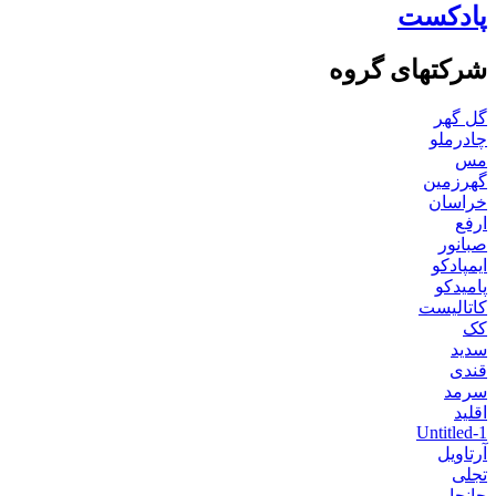
پادکست
شرکتهای گروه
گل گهر
چادرملو
مس
گهرزمین
خراسان
ارفع
صبانور
ایمپادکو
پامیدکو
کاتالیست
کک
سدید
قندی
سرمد
اقلید
Untitled-1
آرتاویل
تجلی
جانجا