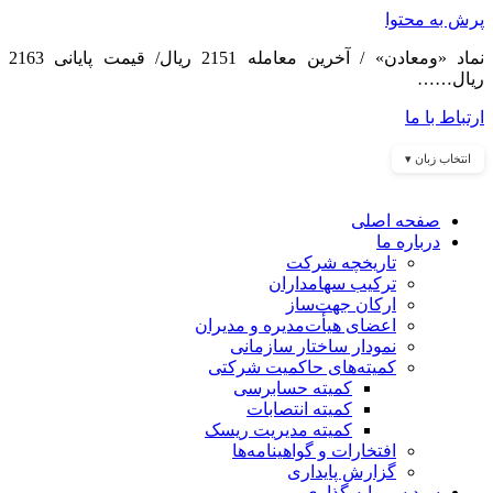
پرش به محتوا
نماد «ومعادن» / آخرین معامله 2151 ریال/ قیمت پایانی 2163
ریال……
ارتباط با ما
انتخاب زبان ▾
صفحه اصلی
درباره ما
تاریخچه شرکت
ترکیب سهامداران
ارکان جهت‌ساز
اعضای هیأت‌مدیره و مدیران
نمودار ساختار سازمانی
کمیته‌های حاکمیت شرکتی
کمیته حسابرسی
کمیته انتصابات
کمیته مدیریت ریسک
افتخارات و گواهینامه‌ها
گزارش پایداری
سبد سرمایه گذاری