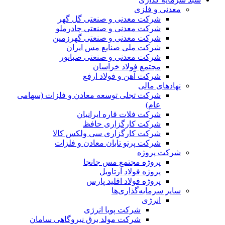
معدنی و فلزی
شرکت معدنی و صنعتی گل گهر
شرکت معدنی و صنعتی چادرملو
شرکت معدنی و صنعتی گهرزمین
شرکت ملی صنایع مس ایران
شرکت معدنی و صنعتی صبانور
مجتمع فولاد خراسان
شرکت آهن و فولاد ارفع
نهادهای مالی
شرکت تجلی توسعه معادن و فلزات (سهامی
عام)
شرکت فلات قاره ایرانیان
شرکت کارگزاری حافظ
شرکت کارگزاری سی ولکس کالا
شرکت پرتو تابان معادن و فلزات
شرکت پروژه
پروژه مجتمع مس جانجا
پروژه فولاد آرتاویل
پروژه فولاد اقلید پارس
سایر سرمایه‌گذاری‌ها
انرژی
شرکت پویا انرژی
شرکت مولد برق نیروگاهی سامان