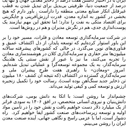
ایران با در اختیار داشتن هفت درصد از ذخایر معدنی جهان و تنها یک
درصد از جمعیت دنیا، ظرفیتی بی‌بدیل برای تبدیل شدن به قطب
غیرقابل انکار صنایع معدنی منطقه را داراست . باور دارم که هیچ
بخشی در کشور به اندازه معدن، قدرت ارزش‌آفرینی و جایگزینی
برای اقتصاد متکی به نفت را ندارد؛ اما تحقق این مهم نیازمند یک
پوست‌اندازی جدی، هم در نگرش مدیران و هم در روش‌ها است.
در شرکت سرمایه‌گذاری توسعه معادن و فلزات، مسیر خود را بر
این باور استوار کرده‌ایم که توسعه پایدار، از دل اکتشاف عمیق و
فناوری‌های نوین می‌گذرد. در حالی که کشورهای پیشرفته سالانه
میلیون‌ها متر حفاری و سرمایه‌گذاری کلان در هوشمندسازی معادن
را تجربه می‌کنند، ما نیز با عبور از نقش سنتی یک هلدینگ
سرمایه‌گذار، به یک مجموعه توسعه‌گرا و عملیاتی تبدیل شده‌ایم.
امروز «ومعادن» با راهبری هفت طرح پیشران ملی و
سرمایه‌گذاری گسترده در اکتشاف (که نتیجه آن کشف ۱۸۰ میلیون
تن ذخایر جدید سنگ‌آهن بوده است)، رسالت خود را تکمیل زنجیره
ارزش و توسعه کمی و کیفی تولید می‌داند.
چشم‌انداز ما روشن است: با اتکا به دانش بومی، شرکت‌های
دانش‌بنیان و نیروی انسانی متخصص، در افق ۱۴۰۶ به سودی فراتر
از یک میلیارد دلار دست خواهیم یافت و نقش خود را در تامین مواد
اولیه و توسعه زیرساخت‌های صنعت کشور ایفا خواهیم کرد. راه
دشوار است، اما با عزمی راسخ و نگاهی جهانی، آینده صنعت معدن
ایران را روشن می‌بینم.