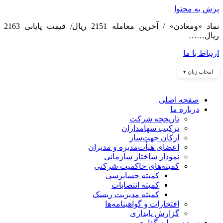
پرش به محتوا
نماد «ومعادن» / آخرین معامله 2151 ریال/ قیمت پایانی 2163
ریال……
ارتباط با ما
انتخاب زبان ▾
صفحه اصلی
درباره ما
تاریخچه شرکت
ترکیب سهامداران
ارکان جهت‌ساز
اعضای هیأت‌مدیره و مدیران
نمودار ساختار سازمانی
کمیته‌های حاکمیت شرکتی
کمیته حسابرسی
کمیته انتصابات
کمیته مدیریت ریسک
افتخارات و گواهینامه‌ها
گزارش پایداری
سبد سرمایه گذاری