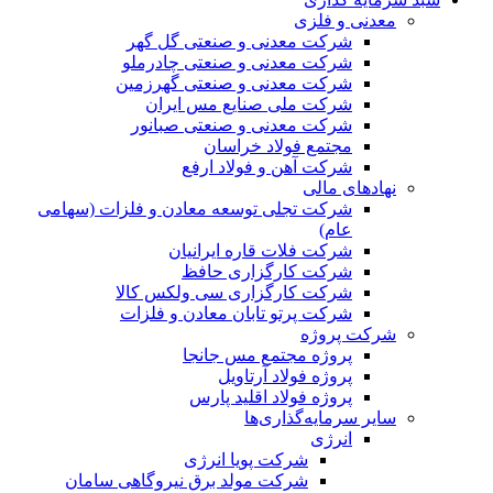
معدنی و فلزی
شرکت معدنی و صنعتی گل گهر
شرکت معدنی و صنعتی چادرملو
شرکت معدنی و صنعتی گهرزمین
شرکت ملی صنایع مس ایران
شرکت معدنی و صنعتی صبانور
مجتمع فولاد خراسان
شرکت آهن و فولاد ارفع
نهادهای مالی
شرکت تجلی توسعه معادن و فلزات (سهامی
عام)
شرکت فلات قاره ایرانیان
شرکت کارگزاری حافظ
شرکت کارگزاری سی ولکس کالا
شرکت پرتو تابان معادن و فلزات
شرکت پروژه
پروژه مجتمع مس جانجا
پروژه فولاد آرتاویل
پروژه فولاد اقلید پارس
سایر سرمایه‌گذاری‌ها
انرژی
شرکت پویا انرژی
شرکت مولد برق نیروگاهی سامان