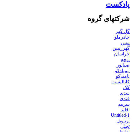
پادکست
شرکتهای گروه
گل گهر
چادرملو
مس
گهرزمین
خراسان
ارفع
صبانور
ایمپادکو
پامیدکو
کاتالیست
کک
سدید
قندی
سرمد
اقلید
Untitled-1
آرتاویل
تجلی
جانجا