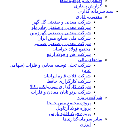
افتخارات و گواهینامه‌ها
گزارش پایداری
سبد سرمایه گذاری
معدنی و فلزی
شرکت معدنی و صنعتی گل گهر
شرکت معدنی و صنعتی چادرملو
شرکت معدنی و صنعتی گهرزمین
شرکت ملی صنایع مس ایران
شرکت معدنی و صنعتی صبانور
مجتمع فولاد خراسان
شرکت آهن و فولاد ارفع
نهادهای مالی
شرکت تجلی توسعه معادن و فلزات (سهامی
عام)
شرکت فلات قاره ایرانیان
شرکت کارگزاری حافظ
شرکت کارگزاری سی ولکس کالا
شرکت پرتو تابان معادن و فلزات
شرکت پروژه
پروژه مجتمع مس جانجا
پروژه فولاد آرتاویل
پروژه فولاد اقلید پارس
سایر سرمایه‌گذاری‌ها
انرژی