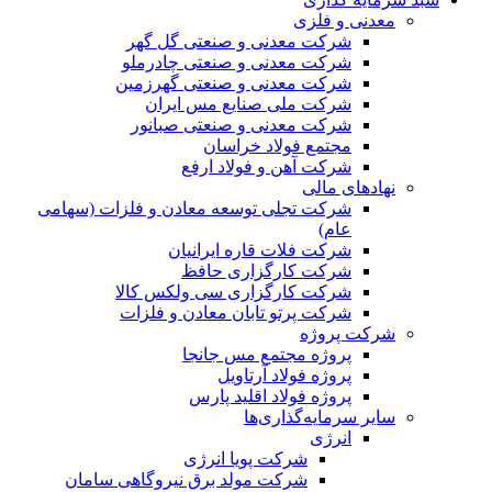
معدنی و فلزی
شرکت معدنی و صنعتی گل گهر
شرکت معدنی و صنعتی چادرملو
شرکت معدنی و صنعتی گهرزمین
شرکت ملی صنایع مس ایران
شرکت معدنی و صنعتی صبانور
مجتمع فولاد خراسان
شرکت آهن و فولاد ارفع
نهادهای مالی
شرکت تجلی توسعه معادن و فلزات (سهامی
عام)
شرکت فلات قاره ایرانیان
شرکت کارگزاری حافظ
شرکت کارگزاری سی ولکس کالا
شرکت پرتو تابان معادن و فلزات
شرکت پروژه
پروژه مجتمع مس جانجا
پروژه فولاد آرتاویل
پروژه فولاد اقلید پارس
سایر سرمایه‌گذاری‌ها
انرژی
شرکت پویا انرژی
شرکت مولد برق نیروگاهی سامان