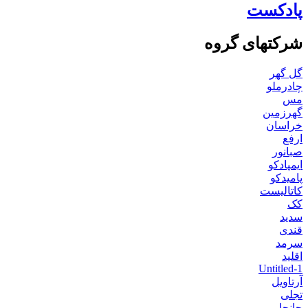
پادکست
شرکتهای گروه
گل گهر
چادرملو
مس
گهرزمین
خراسان
ارفع
صبانور
ایمپادکو
پامیدکو
کاتالیست
کک
سدید
قندی
سرمد
اقلید
Untitled-1
آرتاویل
تجلی
جانجا