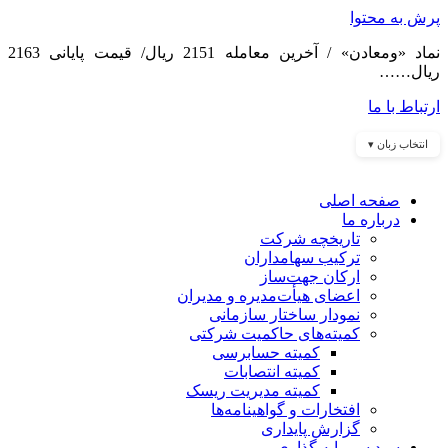
پرش به محتوا
نماد «ومعادن» / آخرین معامله 2151 ریال/ قیمت پایانی 2163
ریال……
ارتباط با ما
انتخاب زبان ▾
صفحه اصلی
درباره ما
تاریخچه شرکت
ترکیب سهامداران
ارکان جهت‌ساز
اعضای هیأت‌مدیره و مدیران
نمودار ساختار سازمانی
کمیته‌های حاکمیت شرکتی
کمیته حسابرسی
کمیته انتصابات
کمیته مدیریت ریسک
افتخارات و گواهینامه‌ها
گزارش پایداری
سبد سرمایه گذاری