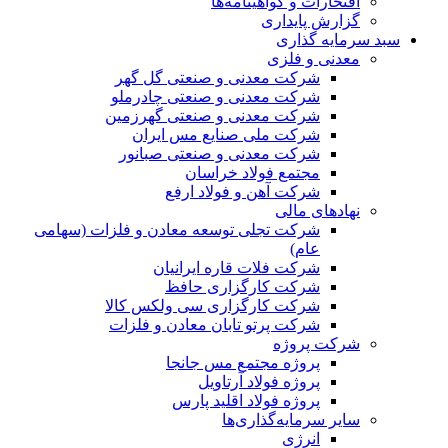
افتخارات و گواهینامه‌ها
گزارش پایداری
سبد سرمایه گذاری
معدنی و فلزی
شرکت معدنی و صنعتی گل گهر
شرکت معدنی و صنعتی چادرملو
شرکت معدنی و صنعتی گهرزمین
شرکت ملی صنایع مس ایران
شرکت معدنی و صنعتی صبانور
مجتمع فولاد خراسان
شرکت آهن و فولاد ارفع
نهادهای مالی
شرکت تجلی توسعه معادن و فلزات (سهامی
عام)
شرکت فلات قاره ایرانیان
شرکت کارگزاری حافظ
شرکت کارگزاری سی ولکس کالا
شرکت پرتو تابان معادن و فلزات
شرکت پروژه
پروژه مجتمع مس جانجا
پروژه فولاد آرتاویل
پروژه فولاد اقلید پارس
سایر سرمایه‌گذاری‌ها
انرژی