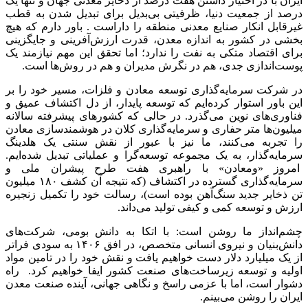
ایران با در اختیار داشتن هفت درصد از ذخایر معدنی جهان و تنها یک
درصد از جمعیت دنیا، ظرفیتی بی‌بدیل برای تبدیل شدن به قطب
غیرقابل انکار صنایع معدنی منطقه را داراست . باور دارم که هیچ
بخشی در کشور به اندازه معدن، قدرت ارزش‌آفرینی و جایگزینی
برای اقتصاد متکی به نفت را ندارد؛ اما تحقق این مهم نیازمند یک
پوست‌اندازی جدی، هم در نگرش مدیران و هم در روش‌ها است.
در شرکت سرمایه‌گذاری توسعه معادن و فلزات، مسیر خود را بر
این باور استوار کرده‌ایم که توسعه پایدار، از دل اکتشاف عمیق و
فناوری‌های نوین می‌گذرد. در حالی که کشورهای پیشرفته سالانه
میلیون‌ها متر حفاری و سرمایه‌گذاری کلان در هوشمندسازی معادن
را تجربه می‌کنند، ما نیز با عبور از نقش سنتی یک هلدینگ
سرمایه‌گذار، به یک مجموعه توسعه‌گرا و عملیاتی تبدیل شده‌ایم.
امروز «ومعادن» با راهبری هفت طرح پیشران ملی و
سرمایه‌گذاری گسترده در اکتشاف (که نتیجه آن کشف ۱۸۰ میلیون
تن ذخایر جدید سنگ‌آهن بوده است)، رسالت خود را تکمیل زنجیره
ارزش و توسعه کمی و کیفی تولید می‌داند.
چشم‌انداز ما روشن است: با اتکا به دانش بومی، شرکت‌های
دانش‌بنیان و نیروی انسانی متخصص، در افق ۱۴۰۶ به سودی فراتر
از یک میلیارد دلار دست خواهیم یافت و نقش خود را در تامین مواد
اولیه و توسعه زیرساخت‌های صنعت کشور ایفا خواهیم کرد. راه
دشوار است، اما با عزمی راسخ و نگاهی جهانی، آینده صنعت معدن
ایران را روشن می‌بینم.