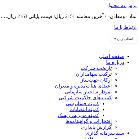
پرش به محتوا
نماد «ومعادن» / آخرین معامله 2151 ریال/ قیمت پایانی 2163 ریال……
ارتباط با ما
انتخاب زبان ▾
صفحه اصلی
درباره ما
تاریخچه شرکت
ترکیب سهامداران
ارکان جهت‌ساز
اعضای هیأت‌مدیره و مدیران
نمودار ساختار سازمانی
کمیته‌های حاکمیت شرکتی
کمیته حسابرسی
کمیته انتصابات
کمیته مدیریت ریسک
افتخارات و گواهینامه‌ها
گزارش پایداری
سبد سرمایه گذاری
معدنی و فلزی