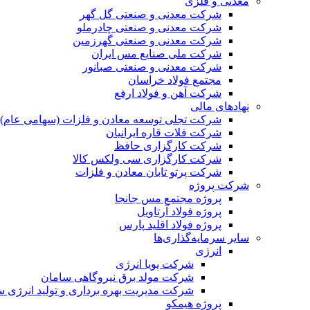
معدنی و فلزی
شرکت معدنی و صنعتی گل گهر
شرکت معدنی و صنعتی چادرملو
شرکت معدنی و صنعتی گهرزمین
شرکت ملی صنایع مس ایران
شرکت معدنی و صنعتی صبانور
مجتمع فولاد خراسان
شرکت آهن و فولاد ارفع
نهادهای مالی
شرکت تجلی توسعه معادن و فلزات (سهامی عام)
شرکت فلات قاره ایرانیان
شرکت کارگزاری حافظ
شرکت کارگزاری سی ولکس کالا
شرکت پرتو تابان معادن و فلزات
شرکت پروژه
پروژه مجتمع مس جانجا
پروژه فولاد آرتاویل
پروژه فولاد اقلید پارس
سایر سرمایه‌گذاری‌ها
انرژی
شرکت پویا انرژی
شرکت مولد برق نیروگاهی سامان
شرکت مدیریت بهره برداری و تولید انرژی 
پروژه هیمکو