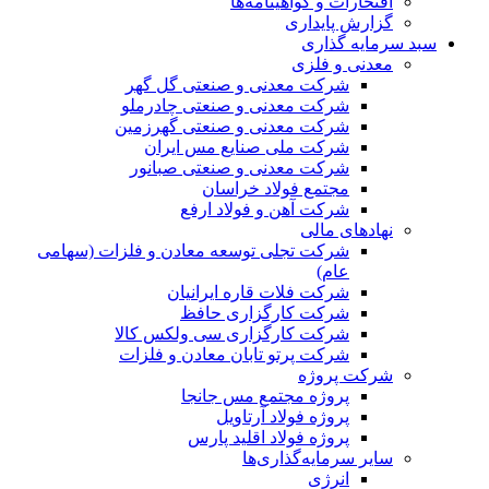
افتخارات و گواهینامه‌ها
گزارش پایداری
سبد سرمایه گذاری
معدنی و فلزی
شرکت معدنی و صنعتی گل گهر
شرکت معدنی و صنعتی چادرملو
شرکت معدنی و صنعتی گهرزمین
شرکت ملی صنایع مس ایران
شرکت معدنی و صنعتی صبانور
مجتمع فولاد خراسان
شرکت آهن و فولاد ارفع
نهادهای مالی
شرکت تجلی توسعه معادن و فلزات (سهامی
عام)
شرکت فلات قاره ایرانیان
شرکت کارگزاری حافظ
شرکت کارگزاری سی ولکس کالا
شرکت پرتو تابان معادن و فلزات
شرکت پروژه
پروژه مجتمع مس جانجا
پروژه فولاد آرتاویل
پروژه فولاد اقلید پارس
سایر سرمایه‌گذاری‌ها
انرژی