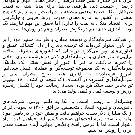
ایران با در اختیار داشتن هفت درصد از ذخایر معدنی جهان و تنها یک
درصد از جمعیت دنیا، ظرفیتی بی‌بدیل برای تبدیل شدن به قطب
غیرقابل انکار صنایع معدنی منطقه را داراست . باور دارم که هیچ
بخشی در کشور به اندازه معدن، قدرت ارزش‌آفرینی و جایگزینی
برای اقتصاد متکی به نفت را ندارد؛ اما تحقق این مهم نیازمند یک
پوست‌اندازی جدی، هم در نگرش مدیران و هم در روش‌ها است.
در شرکت سرمایه‌گذاری توسعه معادن و فلزات، مسیر خود را بر
این باور استوار کرده‌ایم که توسعه پایدار، از دل اکتشاف عمیق و
فناوری‌های نوین می‌گذرد. در حالی که کشورهای پیشرفته سالانه
میلیون‌ها متر حفاری و سرمایه‌گذاری کلان در هوشمندسازی معادن
را تجربه می‌کنند، ما نیز با عبور از نقش سنتی یک هلدینگ
سرمایه‌گذار، به یک مجموعه توسعه‌گرا و عملیاتی تبدیل شده‌ایم.
امروز «ومعادن» با راهبری هفت طرح پیشران ملی و
سرمایه‌گذاری گسترده در اکتشاف (که نتیجه آن کشف ۱۸۰ میلیون
تن ذخایر جدید سنگ‌آهن بوده است)، رسالت خود را تکمیل زنجیره
ارزش و توسعه کمی و کیفی تولید می‌داند.
چشم‌انداز ما روشن است: با اتکا به دانش بومی، شرکت‌های
دانش‌بنیان و نیروی انسانی متخصص، در افق ۱۴۰۶ به سودی فراتر
از یک میلیارد دلار دست خواهیم یافت و نقش خود را در تامین مواد
اولیه و توسعه زیرساخت‌های صنعت کشور ایفا خواهیم کرد. راه
دشوار است، اما با عزمی راسخ و نگاهی جهانی، آینده صنعت معدن
ایران را روشن می‌بینم.