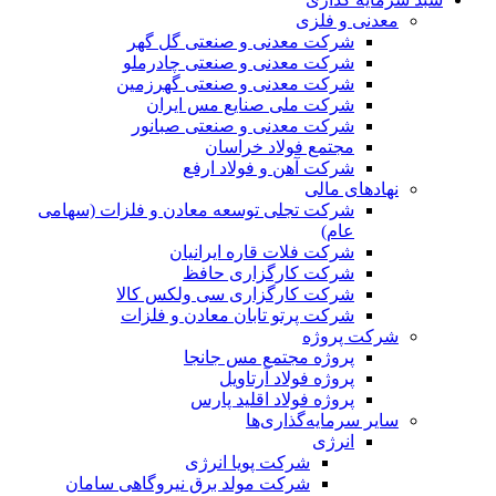
معدنی و فلزی
شرکت معدنی و صنعتی گل گهر
شرکت معدنی و صنعتی چادرملو
شرکت معدنی و صنعتی گهرزمین
شرکت ملی صنایع مس ایران
شرکت معدنی و صنعتی صبانور
مجتمع فولاد خراسان
شرکت آهن و فولاد ارفع
نهادهای مالی
شرکت تجلی توسعه معادن و فلزات (سهامی
عام)
شرکت فلات قاره ایرانیان
شرکت کارگزاری حافظ
شرکت کارگزاری سی ولکس کالا
شرکت پرتو تابان معادن و فلزات
شرکت پروژه
پروژه مجتمع مس جانجا
پروژه فولاد آرتاویل
پروژه فولاد اقلید پارس
سایر سرمایه‌گذاری‌ها
انرژی
شرکت پویا انرژی
شرکت مولد برق نیروگاهی سامان