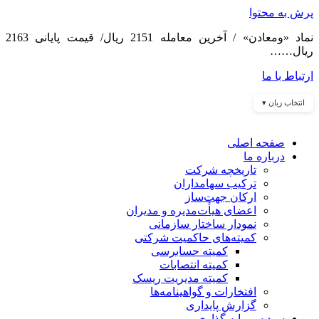
پرش به محتوا
نماد «ومعادن» / آخرین معامله 2151 ریال/ قیمت پایانی 2163
ریال……
ارتباط با ما
انتخاب زبان ▾
صفحه اصلی
درباره ما
تاریخچه شرکت
ترکیب سهامداران
ارکان جهت‌ساز
اعضای هیأت‌مدیره و مدیران
نمودار ساختار سازمانی
کمیته‌های حاکمیت شرکتی
کمیته حسابرسی
کمیته انتصابات
کمیته مدیریت ریسک
افتخارات و گواهینامه‌ها
گزارش پایداری
سبد سرمایه گذاری