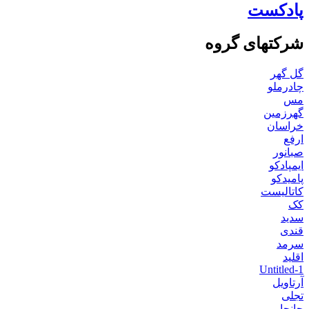
پادکست
شرکتهای گروه
گل گهر
چادرملو
مس
گهرزمین
خراسان
ارفع
صبانور
ایمپادکو
پامیدکو
کاتالیست
کک
سدید
قندی
سرمد
اقلید
Untitled-1
آرتاویل
تجلی
جانجا