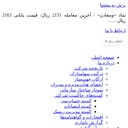
پرش به محتوا
نماد «ومعادن» / آخرین معامله 2151 ریال/ قیمت پایانی 2163
ریال……
ارتباط با ما
انتخاب زبان ▾
صفحه اصلی
درباره ما
تاریخچه شرکت
ترکیب سهامداران
ارکان جهت‌ساز
اعضای هیأت‌مدیره و مدیران
نمودار ساختار سازمانی
کمیته‌های حاکمیت شرکتی
کمیته حسابرسی
کمیته انتصابات
کمیته مدیریت ریسک
افتخارات و گواهینامه‌ها
گزارش پایداری
سبد سرمایه گذاری