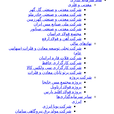
معدنی و فلزی
شرکت معدنی و صنعتی گل گهر
شرکت معدنی و صنعتی چادرملو
شرکت معدنی و صنعتی گهرزمین
شرکت ملی صنایع مس ایران
شرکت معدنی و صنعتی صبانور
مجتمع فولاد خراسان
شرکت آهن و فولاد ارفع
نهادهای مالی
شرکت تجلی توسعه معادن و فلزات (سهامی
عام)
شرکت فلات قاره ایرانیان
شرکت کارگزاری حافظ
شرکت کارگزاری سی ولکس کالا
شرکت پرتو تابان معادن و فلزات
شرکت پروژه
پروژه مجتمع مس جانجا
پروژه فولاد آرتاویل
پروژه فولاد اقلید پارس
سایر سرمایه‌گذاری‌ها
انرژی
شرکت پویا انرژی
شرکت مولد برق نیروگاهی سامان