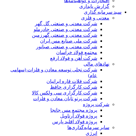
افتخارات و گواهینامه‌ها
گزارش پایداری
سبد سرمایه گذاری
معدنی و فلزی
شرکت معدنی و صنعتی گل گهر
شرکت معدنی و صنعتی چادرملو
شرکت معدنی و صنعتی گهرزمین
شرکت ملی صنایع مس ایران
شرکت معدنی و صنعتی صبانور
مجتمع فولاد خراسان
شرکت آهن و فولاد ارفع
نهادهای مالی
شرکت تجلی توسعه معادن و فلزات (سهامی
عام)
شرکت فلات قاره ایرانیان
شرکت کارگزاری حافظ
شرکت کارگزاری سی ولکس کالا
شرکت پرتو تابان معادن و فلزات
شرکت پروژه
پروژه مجتمع مس جانجا
پروژه فولاد آرتاویل
پروژه فولاد اقلید پارس
سایر سرمایه‌گذاری‌ها
انرژی