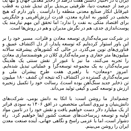
ایران با در اختیار داشتن هفت درصد از ذخایر معدنی جهان و تنها یک
درصد از جمعیت دنیا، ظرفیتی بی‌بدیل برای تبدیل شدن به قطب
غیرقابل انکار صنایع معدنی منطقه را داراست . باور دارم که هیچ
بخشی در کشور به اندازه معدن، قدرت ارزش‌آفرینی و جایگزینی
برای اقتصاد متکی به نفت را ندارد؛ اما تحقق این مهم نیازمند یک
پوست‌اندازی جدی، هم در نگرش مدیران و هم در روش‌ها است.
در شرکت سرمایه‌گذاری توسعه معادن و فلزات، مسیر خود را بر
این باور استوار کرده‌ایم که توسعه پایدار، از دل اکتشاف عمیق و
فناوری‌های نوین می‌گذرد. در حالی که کشورهای پیشرفته سالانه
میلیون‌ها متر حفاری و سرمایه‌گذاری کلان در هوشمندسازی معادن
را تجربه می‌کنند، ما نیز با عبور از نقش سنتی یک هلدینگ
سرمایه‌گذار، به یک مجموعه توسعه‌گرا و عملیاتی تبدیل شده‌ایم.
امروز «ومعادن» با راهبری هفت طرح پیشران ملی و
سرمایه‌گذاری گسترده در اکتشاف (که نتیجه آن کشف ۱۸۰ میلیون
تن ذخایر جدید سنگ‌آهن بوده است)، رسالت خود را تکمیل زنجیره
ارزش و توسعه کمی و کیفی تولید می‌داند.
چشم‌انداز ما روشن است: با اتکا به دانش بومی، شرکت‌های
دانش‌بنیان و نیروی انسانی متخصص، در افق ۱۴۰۶ به سودی فراتر
از یک میلیارد دلار دست خواهیم یافت و نقش خود را در تامین مواد
اولیه و توسعه زیرساخت‌های صنعت کشور ایفا خواهیم کرد. راه
دشوار است، اما با عزمی راسخ و نگاهی جهانی، آینده صنعت معدن
ایران را روشن می‌بینم.