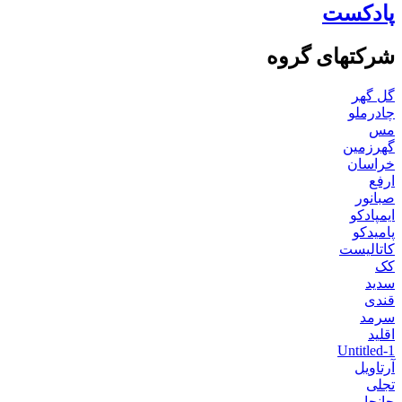
پادکست
شرکتهای گروه
گل گهر
چادرملو
مس
گهرزمین
خراسان
ارفع
صبانور
ایمپادکو
پامیدکو
کاتالیست
کک
سدید
قندی
سرمد
اقلید
Untitled-1
آرتاویل
تجلی
جانجا