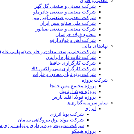
معدنی و فلزی
شرکت معدنی و صنعتی گل گهر
شرکت معدنی و صنعتی چادرملو
شرکت معدنی و صنعتی گهرزمین
شرکت ملی صنایع مس ایران
شرکت معدنی و صنعتی صبانور
مجتمع فولاد خراسان
شرکت آهن و فولاد ارفع
نهادهای مالی
شرکت تجلی توسعه معادن و فلزات (سهامی عام)
شرکت فلات قاره ایرانیان
شرکت کارگزاری حافظ
شرکت کارگزاری سی ولکس کالا
شرکت پرتو تابان معادن و فلزات
شرکت پروژه
پروژه مجتمع مس جانجا
پروژه فولاد آرتاویل
پروژه فولاد اقلید پارس
سایر سرمایه‌گذاری‌ها
انرژی
شرکت پویا انرژی
شرکت مولد برق نیروگاهی سامان
شرکت مدیریت بهره برداری و تولید انرژی 
پروژه هیمکو