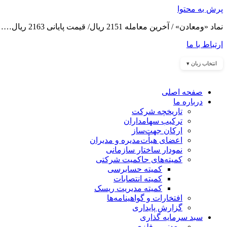
پرش به محتوا
نماد «ومعادن» / آخرین معامله 2151 ریال/ قیمت پایانی 2163 ریال……
ارتباط با ما
انتخاب زبان ▾
صفحه اصلی
درباره ما
تاریخچه شرکت
ترکیب سهامداران
ارکان جهت‌ساز
اعضای هیأت‌مدیره و مدیران
نمودار ساختار سازمانی
کمیته‌های حاکمیت شرکتی
کمیته حسابرسی
کمیته انتصابات
کمیته مدیریت ریسک
افتخارات و گواهینامه‌ها
گزارش پایداری
سبد سرمایه گذاری
معدنی و فلزی