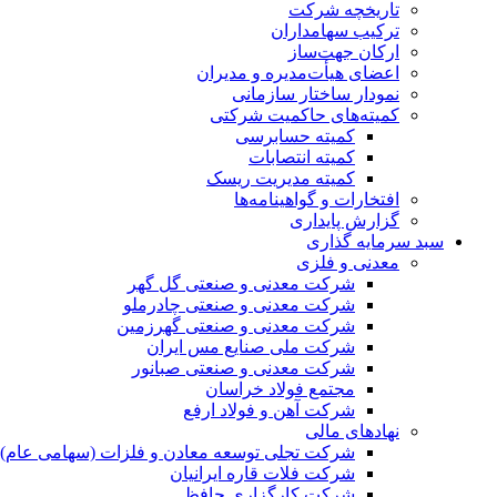
تاریخچه شرکت
ترکیب سهامداران
ارکان جهت‌ساز
اعضای هیأت‌مدیره و مدیران
نمودار ساختار سازمانی
کمیته‌های حاکمیت شرکتی
کمیته حسابرسی
کمیته انتصابات
کمیته مدیریت ریسک
افتخارات و گواهینامه‌ها
گزارش پایداری
سبد سرمایه گذاری
معدنی و فلزی
شرکت معدنی و صنعتی گل گهر
شرکت معدنی و صنعتی چادرملو
شرکت معدنی و صنعتی گهرزمین
شرکت ملی صنایع مس ایران
شرکت معدنی و صنعتی صبانور
مجتمع فولاد خراسان
شرکت آهن و فولاد ارفع
نهادهای مالی
شرکت تجلی توسعه معادن و فلزات (سهامی عام)
شرکت فلات قاره ایرانیان
شرکت کارگزاری حافظ