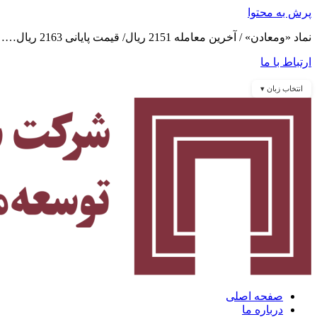
پرش به محتوا
نماد «ومعادن» / آخرین معامله 2151 ریال/ قیمت پایانی 2163 ریال……
ارتباط با ما
انتخاب زبان ▾
صفحه اصلی
درباره ما