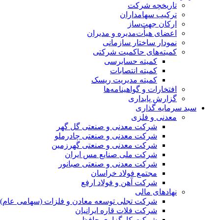
تاریخچه شرکت
ترکیب سهامداران
ارکان جهت‌ساز
اعضای هیأت‌مدیره و مدیران
نمودار ساختار سازمانی
کمیته‌های حاکمیت شرکتی
کمیته حسابرسی
کمیته انتصابات
کمیته مدیریت ریسک
افتخارات و گواهینامه‌ها
گزارش پایداری
سبد سرمایه گذاری
معدنی و فلزی
شرکت معدنی و صنعتی گل گهر
شرکت معدنی و صنعتی چادرملو
شرکت معدنی و صنعتی گهرزمین
شرکت ملی صنایع مس ایران
شرکت معدنی و صنعتی صبانور
مجتمع فولاد خراسان
شرکت آهن و فولاد ارفع
نهادهای مالی
شرکت تجلی توسعه معادن و فلزات (سهامی عام)
شرکت فلات قاره ایرانیان
شرکت کارگزاری حافظ