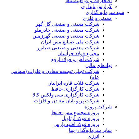
افتخارات و گواهینامه‌ها
گزارش پایداری
سبد سرمایه گذاری
معدنی و فلزی
شرکت معدنی و صنعتی گل گهر
شرکت معدنی و صنعتی چادرملو
شرکت معدنی و صنعتی گهرزمین
شرکت ملی صنایع مس ایران
شرکت معدنی و صنعتی صبانور
مجتمع فولاد خراسان
شرکت آهن و فولاد ارفع
نهادهای مالی
شرکت تجلی توسعه معادن و فلزات (سهامی
عام)
شرکت فلات قاره ایرانیان
شرکت کارگزاری حافظ
شرکت کارگزاری سی ولکس کالا
شرکت پرتو تابان معادن و فلزات
شرکت پروژه
پروژه مجتمع مس جانجا
پروژه فولاد آرتاویل
پروژه فولاد اقلید پارس
سایر سرمایه‌گذاری‌ها
انرژی