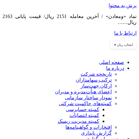
پرش به محتوا
نماد «ومعادن» / آخرین معامله 2151 ریال/ قیمت پایانی 2163
ریال……
ارتباط با ما
انتخاب زبان ▾
صفحه اصلی
درباره ما
تاریخچه شرکت
ترکیب سهامداران
ارکان جهت‌ساز
اعضای هیأت‌مدیره و مدیران
نمودار ساختار سازمانی
کمیته‌های حاکمیت شرکتی
کمیته حسابرسی
کمیته انتصابات
کمیته مدیریت ریسک
افتخارات و گواهینامه‌ها
گزارش پایداری
سبد سرمایه گذاری