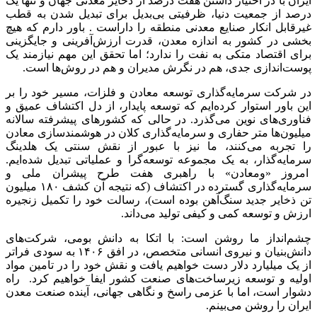
ایران با در اختیار داشتن هفت درصد از ذخایر معدنی جهان و تنها یک
درصد از جمعیت دنیا، ظرفیتی بی‌بدیل برای تبدیل شدن به قطب
غیرقابل انکار صنایع معدنی منطقه را داراست . باور دارم که هیچ
بخشی در کشور به اندازه معدن، قدرت ارزش‌آفرینی و جایگزینی
برای اقتصاد متکی به نفت را ندارد؛ اما تحقق این مهم نیازمند یک
پوست‌اندازی جدی، هم در نگرش مدیران و هم در روش‌ها است.
در شرکت سرمایه‌گذاری توسعه معادن و فلزات، مسیر خود را بر
این باور استوار کرده‌ایم که توسعه پایدار، از دل اکتشاف عمیق و
فناوری‌های نوین می‌گذرد. در حالی که کشورهای پیشرفته سالانه
میلیون‌ها متر حفاری و سرمایه‌گذاری کلان در هوشمندسازی معادن
را تجربه می‌کنند، ما نیز با عبور از نقش سنتی یک هلدینگ
سرمایه‌گذار، به یک مجموعه توسعه‌گرا و عملیاتی تبدیل شده‌ایم.
امروز «ومعادن» با راهبری هفت طرح پیشران ملی و
سرمایه‌گذاری گسترده در اکتشاف (که نتیجه آن کشف ۱۸۰ میلیون
تن ذخایر جدید سنگ‌آهن بوده است)، رسالت خود را تکمیل زنجیره
ارزش و توسعه کمی و کیفی تولید می‌داند.
چشم‌انداز ما روشن است: با اتکا به دانش بومی، شرکت‌های
دانش‌بنیان و نیروی انسانی متخصص، در افق ۱۴۰۶ به سودی فراتر
از یک میلیارد دلار دست خواهیم یافت و نقش خود را در تامین مواد
اولیه و توسعه زیرساخت‌های صنعت کشور ایفا خواهیم کرد. راه
دشوار است، اما با عزمی راسخ و نگاهی جهانی، آینده صنعت معدن
ایران را روشن می‌بینم.