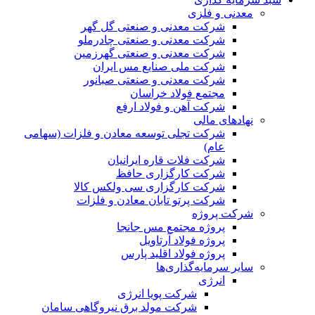
معدنی و فلزی
شرکت معدنی و صنعتی گل گهر
شرکت معدنی و صنعتی چادرملو
شرکت معدنی و صنعتی گهرزمین
شرکت ملی صنایع مس ایران
شرکت معدنی و صنعتی صبانور
مجتمع فولاد خراسان
شرکت آهن و فولاد ارفع
نهادهای مالی
شرکت تجلی توسعه معادن و فلزات (سهامی
عام)
شرکت فلات قاره ایرانیان
شرکت کارگزاری حافظ
شرکت کارگزاری سی ولکس کالا
شرکت پرتو تابان معادن و فلزات
شرکت پروژه
پروژه مجتمع مس جانجا
پروژه فولاد آرتاویل
پروژه فولاد اقلید پارس
سایر سرمایه‌گذاری‌ها
انرژی
شرکت پویا انرژی
شرکت مولد برق نیروگاهی سامان