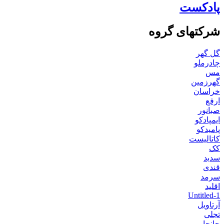
پادکست
شرکتهای گروه
گل گهر
چادرملو
مس
گهرزمین
خراسان
ارفع
صبانور
ایمپادکو
پامیدکو
کاتالیست
کک
سدید
قندی
سرمد
اقلید
Untitled-1
آرتاویل
تجلی
جانجا