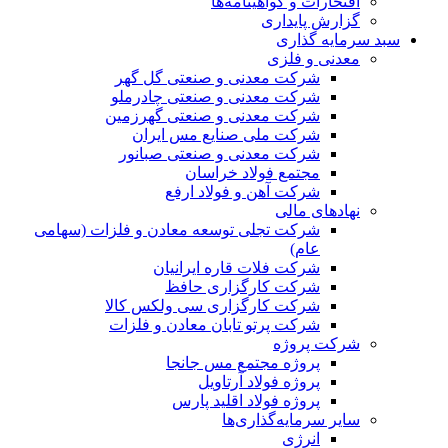
افتخارات و گواهینامه‌ها
گزارش پایداری
سبد سرمایه گذاری
معدنی و فلزی
شرکت معدنی و صنعتی گل گهر
شرکت معدنی و صنعتی چادرملو
شرکت معدنی و صنعتی گهرزمین
شرکت ملی صنایع مس ایران
شرکت معدنی و صنعتی صبانور
مجتمع فولاد خراسان
شرکت آهن و فولاد ارفع
نهادهای مالی
شرکت تجلی توسعه معادن و فلزات (سهامی
عام)
شرکت فلات قاره ایرانیان
شرکت کارگزاری حافظ
شرکت کارگزاری سی ولکس کالا
شرکت پرتو تابان معادن و فلزات
شرکت پروژه
پروژه مجتمع مس جانجا
پروژه فولاد آرتاویل
پروژه فولاد اقلید پارس
سایر سرمایه‌گذاری‌ها
انرژی