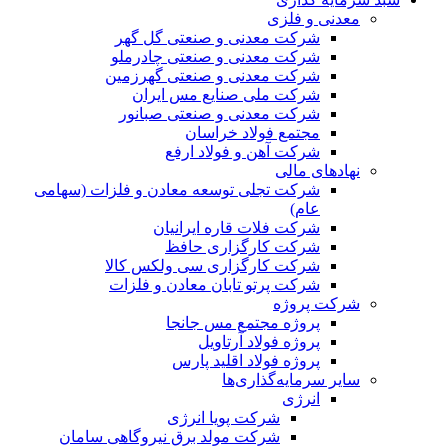
معدنی و فلزی
شرکت معدنی و صنعتی گل گهر
شرکت معدنی و صنعتی چادرملو
شرکت معدنی و صنعتی گهرزمین
شرکت ملی صنایع مس ایران
شرکت معدنی و صنعتی صبانور
مجتمع فولاد خراسان
شرکت آهن و فولاد ارفع
نهادهای مالی
شرکت تجلی توسعه معادن و فلزات (سهامی
عام)
شرکت فلات قاره ایرانیان
شرکت کارگزاری حافظ
شرکت کارگزاری سی ولکس کالا
شرکت پرتو تابان معادن و فلزات
شرکت پروژه
پروژه مجتمع مس جانجا
پروژه فولاد آرتاویل
پروژه فولاد اقلید پارس
سایر سرمایه‌گذاری‌ها
انرژی
شرکت پویا انرژی
شرکت مولد برق نیروگاهی سامان