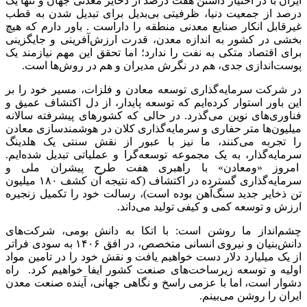
ایران با در اختیار داشتن هفت درصد از ذخایر معدنی جهان و تنها یک
درصد از جمعیت دنیا، ظرفیتی بی‌بدیل برای تبدیل شدن به قطب
غیرقابل انکار صنایع معدنی منطقه را داراست . باور دارم که هیچ
بخشی در کشور به اندازه معدن، قدرت ارزش‌آفرینی و جایگزینی
برای اقتصاد متکی به نفت را ندارد؛ اما تحقق این مهم نیازمند یک
پوست‌اندازی جدی، هم در نگرش مدیران و هم در روش‌ها است.
در شرکت سرمایه‌گذاری توسعه معادن و فلزات، مسیر خود را بر
این باور استوار کرده‌ایم که توسعه پایدار، از دل اکتشاف عمیق و
فناوری‌های نوین می‌گذرد. در حالی که کشورهای پیشرفته سالانه
میلیون‌ها متر حفاری و سرمایه‌گذاری کلان در هوشمندسازی معادن
را تجربه می‌کنند، ما نیز با عبور از نقش سنتی یک هلدینگ
سرمایه‌گذار، به یک مجموعه توسعه‌گرا و عملیاتی تبدیل شده‌ایم.
امروز «ومعادن» با راهبری هفت طرح پیشران ملی و
سرمایه‌گذاری گسترده در اکتشاف (که نتیجه آن کشف ۱۸۰ میلیون
تن ذخایر جدید سنگ‌آهن بوده است)، رسالت خود را تکمیل زنجیره
ارزش و توسعه کمی و کیفی تولید می‌داند.
چشم‌انداز ما روشن است: با اتکا به دانش بومی، شرکت‌های
دانش‌بنیان و نیروی انسانی متخصص، در افق ۱۴۰۶ به سودی فراتر
از یک میلیارد دلار دست خواهیم یافت و نقش خود را در تامین مواد
اولیه و توسعه زیرساخت‌های صنعت کشور ایفا خواهیم کرد. راه
دشوار است، اما با عزمی راسخ و نگاهی جهانی، آینده صنعت معدن
ایران را روشن می‌بینم.