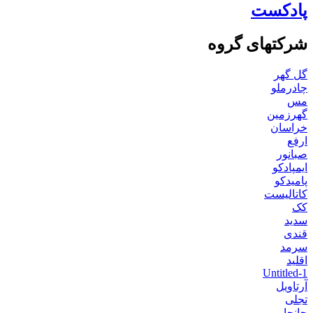
پادکست
شرکتهای گروه
گل گهر
چادرملو
مس
گهرزمین
خراسان
ارفع
صبانور
ایمپادکو
پامیدکو
کاتالیست
کک
سدید
قندی
سرمد
اقلید
Untitled-1
آرتاویل
تجلی
جانجا