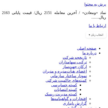
پرش به محتوا
نماد «ومعادن» / آخرین معامله 2151 ریال/ قیمت پایانی 2163
ریال……
ارتباط با ما
انتخاب زبان ▾
صفحه اصلی
درباره ما
تاریخچه شرکت
ترکیب سهامداران
ارکان جهت‌ساز
اعضای هیأت‌مدیره و مدیران
نمودار ساختار سازمانی
کمیته‌های حاکمیت شرکتی
کمیته حسابرسی
کمیته انتصابات
کمیته مدیریت ریسک
افتخارات و گواهینامه‌ها
گزارش پایداری
سبد سرمایه گذاری