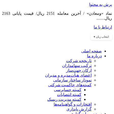
پرش به محتوا
نماد «ومعادن» / آخرین معامله 2151 ریال/ قیمت پایانی 2163
ریال……
ارتباط با ما
انتخاب زبان ▾
صفحه اصلی
درباره ما
تاریخچه شرکت
ترکیب سهامداران
ارکان جهت‌ساز
اعضای هیأت‌مدیره و مدیران
نمودار ساختار سازمانی
کمیته‌های حاکمیت شرکتی
کمیته حسابرسی
کمیته انتصابات
کمیته مدیریت ریسک
افتخارات و گواهینامه‌ها
گزارش پایداری
سبد سرمایه گذاری