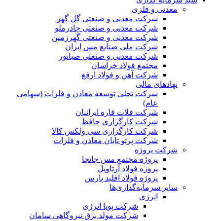
معدنی و فلزی
شرکت معدنی و صنعتی گل گهر
شرکت معدنی و صنعتی چادرملو
شرکت معدنی و صنعتی گهرزمین
شرکت ملی صنایع مس ایران
شرکت معدنی و صنعتی صبانور
مجتمع فولاد خراسان
شرکت آهن و فولاد ارفع
نهادهای مالی
شرکت تجلی توسعه معادن و فلزات (سهامی
عام)
شرکت فلات قاره ایرانیان
شرکت کارگزاری حافظ
شرکت کارگزاری سی ولکس کالا
شرکت پرتو تابان معادن و فلزات
شرکت پروژه
پروژه مجتمع مس جانجا
پروژه فولاد آرتاویل
پروژه فولاد اقلید پارس
سایر سرمایه‌گذاری‌ها
انرژی
شرکت پویا انرژی
شرکت مولد برق نیروگاهی سامان