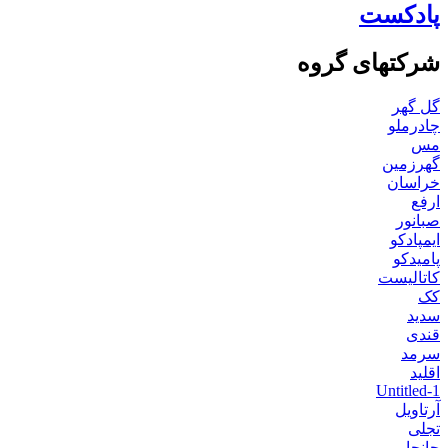
پادکست
شرکتهای گروه
گل گهر
چادرملو
مس
گهرزمین
خراسان
ارفع
صبانور
ایمپادکو
پامیدکو
کاتالیست
کک
سدید
قندی
سرمد
اقلید
Untitled-1
آرتاویل
تجلی
جانجا