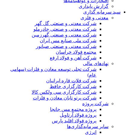
افتخارات و گواهینامه‌ها
گزارش پایداری
سبد سرمایه گذاری
معدنی و فلزی
شرکت معدنی و صنعتی گل گهر
شرکت معدنی و صنعتی چادرملو
شرکت معدنی و صنعتی گهرزمین
شرکت ملی صنایع مس ایران
شرکت معدنی و صنعتی صبانور
مجتمع فولاد خراسان
شرکت آهن و فولاد ارفع
نهادهای مالی
شرکت تجلی توسعه معادن و فلزات (سهامی
عام)
شرکت فلات قاره ایرانیان
شرکت کارگزاری حافظ
شرکت کارگزاری سی ولکس کالا
شرکت پرتو تابان معادن و فلزات
شرکت پروژه
پروژه مجتمع مس جانجا
پروژه فولاد آرتاویل
پروژه فولاد اقلید پارس
سایر سرمایه‌گذاری‌ها
انرژی