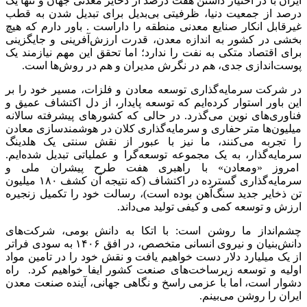
ایران با در اختیار داشتن هفت درصد از ذخایر معدنی جهان و تنها یک
درصد از جمعیت دنیا، ظرفیتی بی‌بدیل برای تبدیل شدن به قطب
غیرقابل انکار صنایع معدنی منطقه را داراست . باور دارم که هیچ
بخشی در کشور به اندازه معدن، قدرت ارزش‌آفرینی و جایگزینی
برای اقتصاد متکی به نفت را ندارد؛ اما تحقق این مهم نیازمند یک
پوست‌اندازی جدی، هم در نگرش مدیران و هم در روش‌ها است.
در شرکت سرمایه‌گذاری توسعه معادن و فلزات، مسیر خود را بر
این باور استوار کرده‌ایم که توسعه پایدار، از دل اکتشاف عمیق و
فناوری‌های نوین می‌گذرد. در حالی که کشورهای پیشرفته سالانه
میلیون‌ها متر حفاری و سرمایه‌گذاری کلان در هوشمندسازی معادن
را تجربه می‌کنند، ما نیز با عبور از نقش سنتی یک هلدینگ
سرمایه‌گذار، به یک مجموعه توسعه‌گرا و عملیاتی تبدیل شده‌ایم.
امروز «ومعادن» با راهبری هفت طرح پیشران ملی و
سرمایه‌گذاری گسترده در اکتشاف (که نتیجه آن کشف ۱۸۰ میلیون
تن ذخایر جدید سنگ‌آهن بوده است)، رسالت خود را تکمیل زنجیره
ارزش و توسعه کمی و کیفی تولید می‌داند.
چشم‌انداز ما روشن است: با اتکا به دانش بومی، شرکت‌های
دانش‌بنیان و نیروی انسانی متخصص، در افق ۱۴۰۶ به سودی فراتر
از یک میلیارد دلار دست خواهیم یافت و نقش خود را در تامین مواد
اولیه و توسعه زیرساخت‌های صنعت کشور ایفا خواهیم کرد. راه
دشوار است، اما با عزمی راسخ و نگاهی جهانی، آینده صنعت معدن
ایران را روشن می‌بینم.