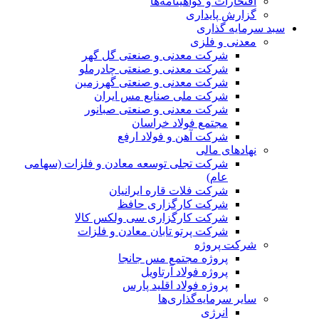
افتخارات و گواهینامه‌ها
گزارش پایداری
سبد سرمایه گذاری
معدنی و فلزی
شرکت معدنی و صنعتی گل گهر
شرکت معدنی و صنعتی چادرملو
شرکت معدنی و صنعتی گهرزمین
شرکت ملی صنایع مس ایران
شرکت معدنی و صنعتی صبانور
مجتمع فولاد خراسان
شرکت آهن و فولاد ارفع
نهادهای مالی
شرکت تجلی توسعه معادن و فلزات (سهامی
عام)
شرکت فلات قاره ایرانیان
شرکت کارگزاری حافظ
شرکت کارگزاری سی ولکس کالا
شرکت پرتو تابان معادن و فلزات
شرکت پروژه
پروژه مجتمع مس جانجا
پروژه فولاد آرتاویل
پروژه فولاد اقلید پارس
سایر سرمایه‌گذاری‌ها
انرژی