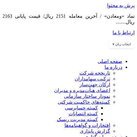
پرش به محتوا
نماد «ومعادن» / آخرین معامله 2151 ریال/ قیمت پایانی 2163
ریال……
ارتباط با ما
انتخاب زبان ▾
صفحه اصلی
درباره ما
تاریخچه شرکت
ترکیب سهامداران
ارکان جهت‌ساز
اعضای هیأت‌مدیره و مدیران
نمودار ساختار سازمانی
کمیته‌های حاکمیت شرکتی
کمیته حسابرسی
کمیته انتصابات
کمیته مدیریت ریسک
افتخارات و گواهینامه‌ها
گزارش پایداری
سبد سرمایه گذاری