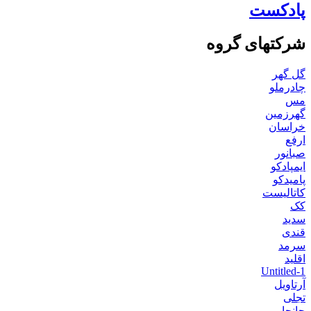
پادکست
شرکتهای گروه
گل گهر
چادرملو
مس
گهرزمین
خراسان
ارفع
صبانور
ایمپادکو
پامیدکو
کاتالیست
کک
سدید
قندی
سرمد
اقلید
Untitled-1
آرتاویل
تجلی
جانجا