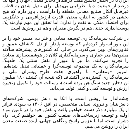
ایران با در اختیار داشتن هفت درصد از ذخایر معدنی جهان و تنها یک
درصد از جمعیت دنیا، ظرفیتی بی‌بدیل برای تبدیل شدن به قطب
غیرقابل انکار صنایع معدنی منطقه را داراست . باور دارم که هیچ
بخشی در کشور به اندازه معدن، قدرت ارزش‌آفرینی و جایگزینی
برای اقتصاد متکی به نفت را ندارد؛ اما تحقق این مهم نیازمند یک
پوست‌اندازی جدی، هم در نگرش مدیران و هم در روش‌ها است.
در شرکت سرمایه‌گذاری توسعه معادن و فلزات، مسیر خود را بر
این باور استوار کرده‌ایم که توسعه پایدار، از دل اکتشاف عمیق و
فناوری‌های نوین می‌گذرد. در حالی که کشورهای پیشرفته سالانه
میلیون‌ها متر حفاری و سرمایه‌گذاری کلان در هوشمندسازی معادن
را تجربه می‌کنند، ما نیز با عبور از نقش سنتی یک هلدینگ
سرمایه‌گذار، به یک مجموعه توسعه‌گرا و عملیاتی تبدیل شده‌ایم.
امروز «ومعادن» با راهبری هفت طرح پیشران ملی و
سرمایه‌گذاری گسترده در اکتشاف (که نتیجه آن کشف ۱۸۰ میلیون
تن ذخایر جدید سنگ‌آهن بوده است)، رسالت خود را تکمیل زنجیره
ارزش و توسعه کمی و کیفی تولید می‌داند.
چشم‌انداز ما روشن است: با اتکا به دانش بومی، شرکت‌های
دانش‌بنیان و نیروی انسانی متخصص، در افق ۱۴۰۶ به سودی فراتر
از یک میلیارد دلار دست خواهیم یافت و نقش خود را در تامین مواد
اولیه و توسعه زیرساخت‌های صنعت کشور ایفا خواهیم کرد. راه
دشوار است، اما با عزمی راسخ و نگاهی جهانی، آینده صنعت معدن
ایران را روشن می‌بینم.