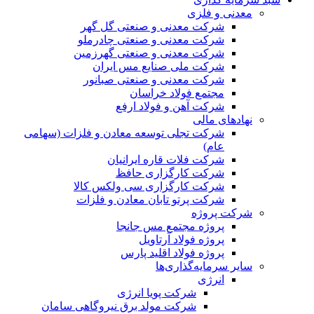
معدنی و فلزی
شرکت معدنی و صنعتی گل گهر
شرکت معدنی و صنعتی چادرملو
شرکت معدنی و صنعتی گهرزمین
شرکت ملی صنایع مس ایران
شرکت معدنی و صنعتی صبانور
مجتمع فولاد خراسان
شرکت آهن و فولاد ارفع
نهادهای مالی
شرکت تجلی توسعه معادن و فلزات (سهامی
عام)
شرکت فلات قاره ایرانیان
شرکت کارگزاری حافظ
شرکت کارگزاری سی ولکس کالا
شرکت پرتو تابان معادن و فلزات
شرکت پروژه
پروژه مجتمع مس جانجا
پروژه فولاد آرتاویل
پروژه فولاد اقلید پارس
سایر سرمایه‌گذاری‌ها
انرژی
شرکت پویا انرژی
شرکت مولد برق نیروگاهی سامان