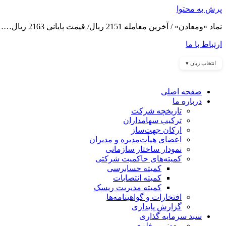
پرش به محتوا
نماد «ومعادن» / آخرین معامله 2151 ریال/ قیمت پایانی 2163 ریال……
ارتباط با ما
انتخاب زبان ▾
صفحه اصلی
درباره ما
تاریخچه شرکت
ترکیب سهامداران
ارکان جهت‌ساز
اعضای هیأت‌مدیره و مدیران
نمودار ساختار سازمانی
کمیته‌های حاکمیت شرکتی
کمیته حسابرسی
کمیته انتصابات
کمیته مدیریت ریسک
افتخارات و گواهینامه‌ها
گزارش پایداری
سبد سرمایه گذاری
معدنی و فلزی