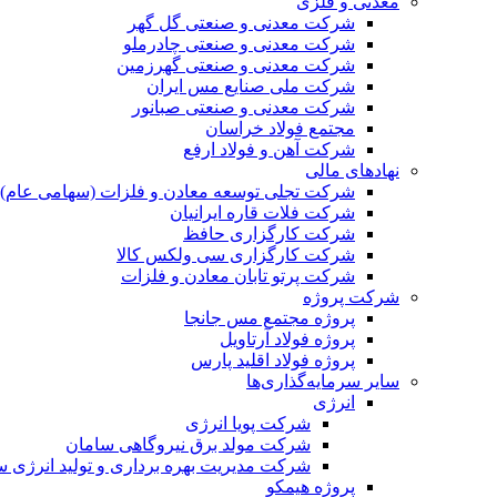
معدنی و فلزی
شرکت معدنی و صنعتی گل گهر
شرکت معدنی و صنعتی چادرملو
شرکت معدنی و صنعتی گهرزمین
شرکت ملی صنایع مس ایران
شرکت معدنی و صنعتی صبانور
مجتمع فولاد خراسان
شرکت آهن و فولاد ارفع
نهادهای مالی
شرکت تجلی توسعه معادن و فلزات (سهامی عام)
شرکت فلات قاره ایرانیان
شرکت کارگزاری حافظ
شرکت کارگزاری سی ولکس کالا
شرکت پرتو تابان معادن و فلزات
شرکت پروژه
پروژه مجتمع مس جانجا
پروژه فولاد آرتاویل
پروژه فولاد اقلید پارس
سایر سرمایه‌گذاری‌ها
انرژی
شرکت پویا انرژی
شرکت مولد برق نیروگاهی سامان
شرکت مدیریت بهره برداری و تولید انرژی 
پروژه هیمکو