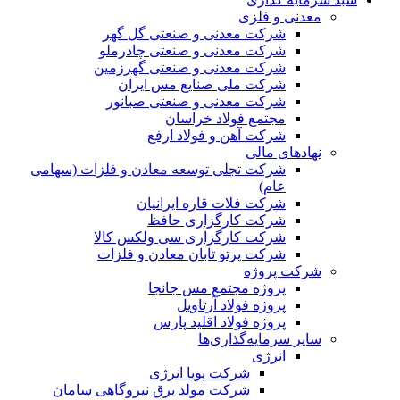
معدنی و فلزی
شرکت معدنی و صنعتی گل گهر
شرکت معدنی و صنعتی چادرملو
شرکت معدنی و صنعتی گهرزمین
شرکت ملی صنایع مس ایران
شرکت معدنی و صنعتی صبانور
مجتمع فولاد خراسان
شرکت آهن و فولاد ارفع
نهادهای مالی
شرکت تجلی توسعه معادن و فلزات (سهامی
عام)
شرکت فلات قاره ایرانیان
شرکت کارگزاری حافظ
شرکت کارگزاری سی ولکس کالا
شرکت پرتو تابان معادن و فلزات
شرکت پروژه
پروژه مجتمع مس جانجا
پروژه فولاد آرتاویل
پروژه فولاد اقلید پارس
سایر سرمایه‌گذاری‌ها
انرژی
شرکت پویا انرژی
شرکت مولد برق نیروگاهی سامان