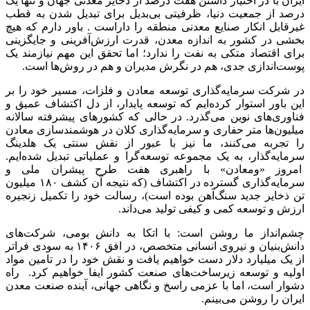
ایران با در اختیار داشتن هفت درصد از ذخایر معدنی جهان و تنها یک
درصد از جمعیت دنیا، ظرفیتی بی‌بدیل برای تبدیل شدن به قطب
غیرقابل انکار صنایع معدنی منطقه را داراست . باور دارم که هیچ
بخشی در کشور به اندازه معدن، قدرت ارزش‌آفرینی و جایگزینی
برای اقتصاد متکی به نفت را ندارد؛ اما تحقق این مهم نیازمند یک
پوست‌اندازی جدی، هم در نگرش مدیران و هم در روش‌ها است.
در شرکت سرمایه‌گذاری توسعه معادن و فلزات، مسیر خود را بر
این باور استوار کرده‌ایم که توسعه پایدار، از دل اکتشاف عمیق و
فناوری‌های نوین می‌گذرد. در حالی که کشورهای پیشرفته سالانه
میلیون‌ها متر حفاری و سرمایه‌گذاری کلان در هوشمندسازی معادن
را تجربه می‌کنند، ما نیز با عبور از نقش سنتی یک هلدینگ
سرمایه‌گذار، به یک مجموعه توسعه‌گرا و عملیاتی تبدیل شده‌ایم.
امروز «ومعادن» با راهبری هفت طرح پیشران ملی و
سرمایه‌گذاری گسترده در اکتشاف (که نتیجه آن کشف ۱۸۰ میلیون
تن ذخایر جدید سنگ‌آهن بوده است)، رسالت خود را تکمیل زنجیره
ارزش و توسعه کمی و کیفی تولید می‌داند.
چشم‌انداز ما روشن است: با اتکا به دانش بومی، شرکت‌های
دانش‌بنیان و نیروی انسانی متخصص، در افق ۱۴۰۶ به سودی فراتر
از یک میلیارد دلار دست خواهیم یافت و نقش خود را در تامین مواد
اولیه و توسعه زیرساخت‌های صنعت کشور ایفا خواهیم کرد. راه
دشوار است، اما با عزمی راسخ و نگاهی جهانی، آینده صنعت معدن
ایران را روشن می‌بینم.