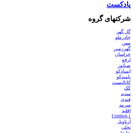
پادکست
شرکتهای گروه
گل گهر
چادرملو
مس
گهرزمین
خراسان
ارفع
صبانور
ایمپادکو
پامیدکو
کاتالیست
کک
سدید
قندی
سرمد
اقلید
Untitled-1
آرتاویل
تجلی
جانجا