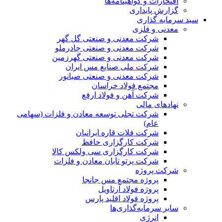
افتخارات و گواهینامه‌ها
گزارش پایداری
سبد سرمایه گذاری
معدنی و فلزی
شرکت معدنی و صنعتی گل گهر
شرکت معدنی و صنعتی چادرملو
شرکت معدنی و صنعتی گهرزمین
شرکت ملی صنایع مس ایران
شرکت معدنی و صنعتی صبانور
مجتمع فولاد خراسان
شرکت آهن و فولاد ارفع
نهادهای مالی
شرکت تجلی توسعه معادن و فلزات (سهامی
عام)
شرکت فلات قاره ایرانیان
شرکت کارگزاری حافظ
شرکت کارگزاری سی ولکس کالا
شرکت پرتو تابان معادن و فلزات
شرکت پروژه
پروژه مجتمع مس جانجا
پروژه فولاد آرتاویل
پروژه فولاد اقلید پارس
سایر سرمایه‌گذاری‌ها
انرژی