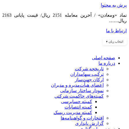
پرش به محتوا
نماد «ومعادن» / آخرین معامله 2151 ریال/ قیمت پایانی 2163
ریال……
ارتباط با ما
انتخاب زبان ▾
صفحه اصلی
درباره ما
تاریخچه شرکت
ترکیب سهامداران
ارکان جهت‌ساز
اعضای هیأت‌مدیره و مدیران
نمودار ساختار سازمانی
کمیته‌های حاکمیت شرکتی
کمیته حسابرسی
کمیته انتصابات
کمیته مدیریت ریسک
افتخارات و گواهینامه‌ها
گزارش پایداری
سبد سرمایه گذاری